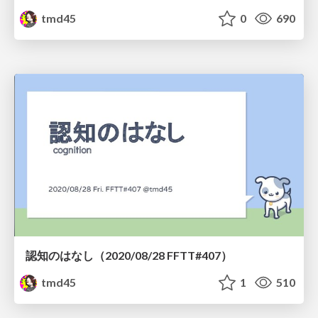
tmd45
0
690
認知のはなし（2020/08/28 FFTT#407）
tmd45
1
510