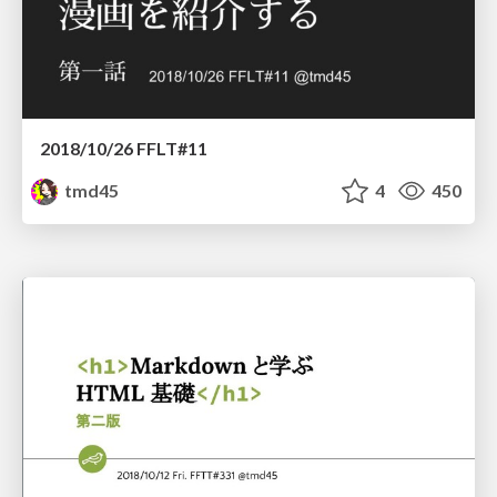
2018/10/26 FFLT#11
tmd45
4
450