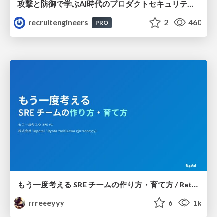
攻撃と防御で学ぶAI時代のプロダクトセキュリティ演習
recruitengineers
2
460
PRO
もう一度考える SRE チームの作り方・育て方 / Rethinking SRE #1: Building and Growing SRE Teams
rrreeeyyy
6
1k