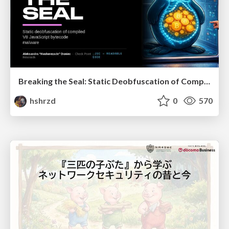
Breaking the Seal: Static Deobfuscation of Compiled V8 JavaScript Bytecode Malware
hshrzd
0
570