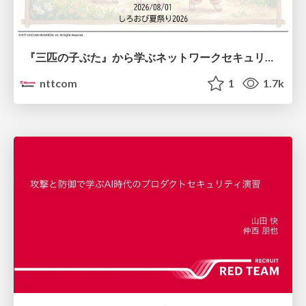
『三匹の子ぶた』から学ぶネットワークセキュリティの昔と今 / Network Security: Then and Now Through the Lens of The Three Little Pigs
nttcom
1
1.7k