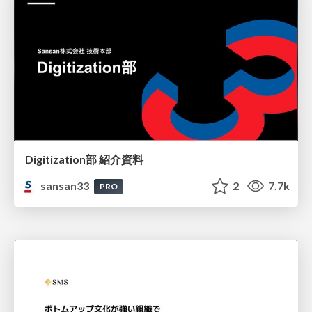
Digitization部 紹介資料
sansan33
2
7.7k
PRO