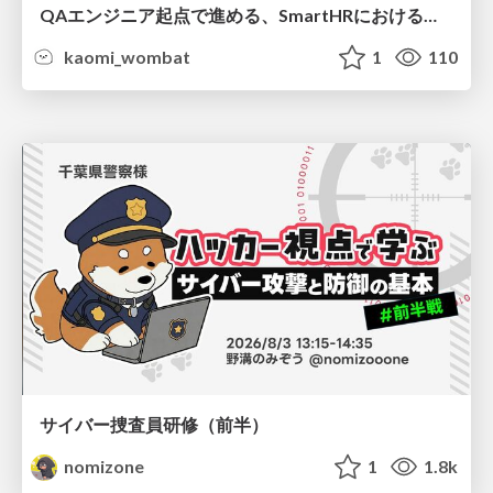
QAエンジニア起点で進める、SmartHRにおける信頼性向上について
kaomi_wombat
1
110
サイバー捜査員研修（前半）
nomizone
1
1.8k