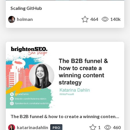
Scaling GitHub
holman
464
140k
The B2B funnel & how to create a winning content strategy
katarinadahlin
1
460
PRO