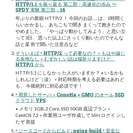
HTTP/1.1 を振り返る 第二部：高速化の歩み 〜
SPDY 実験 第三部：16
年ぶりの新鋭 HTTP/2 ！ 今回のお話 … は、1時間く
らいかかるし、あちこちで聞き まくって飽きたので
やめました。 「やっぱり動かしてみよう」と思い立
って3日、 思った以上にさっくり動いたのでそんな
話と某 所で聞いた注意点など
そういえば • HTTP/2 って必要なの？ ◦ もはや論じ
る余地なし ◦ むずかしい話は端折りますけど、
HTTP/1 から
HTTP/1.1 にしなかっ た人がいますか？ ▪ いるかも
しれんけど（涙） ◦ 対応時期を考える必要はあれど
も、 今後絶対に対応必須です！
• 用意したサーバ ◦ ConoHa ▪ GMO のオール SSD
クラウド VPS
▪ メモリ 1GB, 2 Core, SSD 50GB 底辺プラン ◦
CentOS 7.2 ◦ 作業用ユーザ作成して SSH ログイ ンし
たぞ 前提
• ソースコードからビルド; nginx-build • 安全な