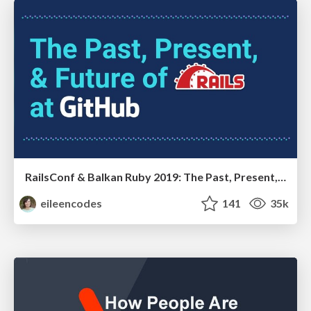
RailsConf & Balkan Ruby 2019: The Past, Present, and Future of Rails at GitHub
eileencodes
141
35k