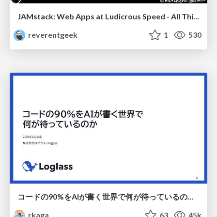
JAMstack: Web Apps at Ludicrous Speed - All Things Open 2022
reverentgeek
1
530
コードの90%をAIが書く世界で何が待っているのか / What awaits us in a world where 90% of the code is written by AI
rkaga
63
45k