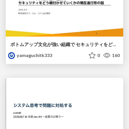
ボトムアップ文化が強い組織で セキュリティをどう根付かせていくかの現在進行形の話 / Making Security Stick in a Bottom-Up Organization
yamaguchitk333
0
160