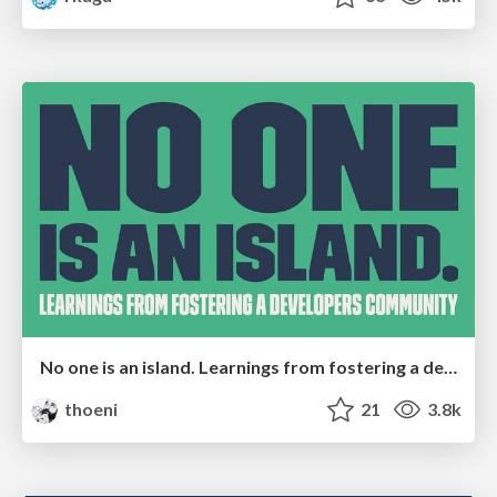
No one is an island. Learnings from fostering a developers community.
thoeni
21
3.8k