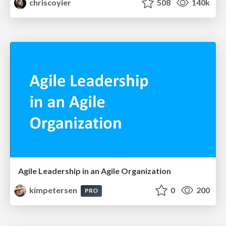
chriscoyier
508
140k
Agile Leadership in an Agile Organization
kimpetersen
0
200
PRO