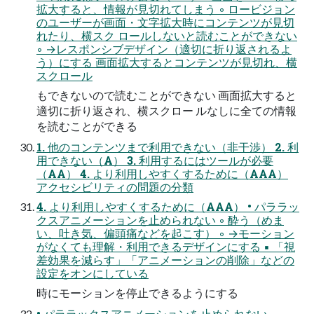
拡大すると、情報が見切れてしまう ◦ ロービジョン
のユーザーが画面・文字拡大時にコンテンツが見切
れたり、横スク ロールしないと読むことができない
◦ →レスポンシブデザイン（適切に折り返されるよ
う）にする 画面拡大するとコンテンツが見切れ、横
スクロール
もできないので読むことができない 画面拡大すると
適切に折り返され、横スクロー ルなしに全ての情報
を読むことができる
1. 他のコンテンツまで利用できない（非干渉） 2. 利
用できない（A） 3. 利用するにはツールが必要
（AA） 4. より利用しやすくするために（AAA）
アクセシビリティの問題の分類
4. より利用しやすくするために（AAA） • パララッ
クスアニメーションを止められない ◦ 酔う（めま
い、吐き気、偏頭痛などを起こす） ◦ →モーション
がなくても理解・利用できるデザインにする ▪ 「視
差効果を減らす」「アニメーションの削除」などの
設定をオンにしている
時にモーションを停止できるようにする
• パララックスアニメーションを止められない