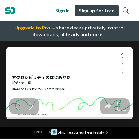
Sign in
Sign up for free
Upgrade to Pro
— share decks privately, control
downloads, hide ads and more …
·
Ship Features Fearlessly
→
SPONSORED