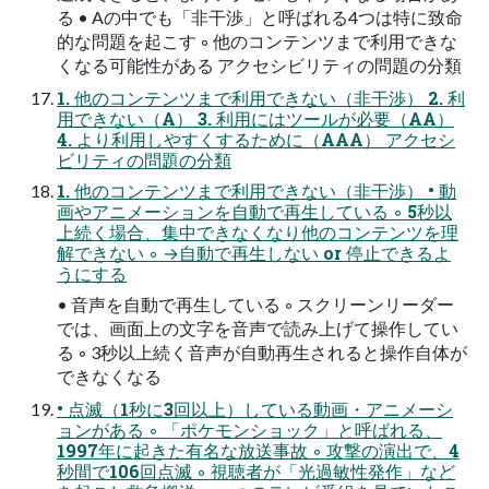
る • Aの中でも「非干渉」と呼ばれる4つは特に致命
的な問題を起こす ◦ 他のコンテンツまで利用できな
くなる可能性がある アクセシビリティの問題の分類
1. 他のコンテンツまで利用できない（非干渉） 2. 利
用できない（A） 3. 利用にはツールが必要（AA）
4. より利用しやすくするために（AAA） アクセシ
ビリティの問題の分類
1. 他のコンテンツまで利用できない（非干渉） • 動
画やアニメーションを自動で再生している ◦ 5秒以
上続く場合、集中できなくなり他のコンテンツを理
解できない ◦ →自動で再生しない or 停止できるよ
うにする
• 音声を自動で再生している ◦ スクリーンリーダー
では、画面上の文字を音声で読み上げて操作してい
る ◦ 3秒以上続く音声が自動再生されると操作自体が
できなくなる
• 点滅（1秒に3回以上）している動画・アニメーシ
ョンがある ◦ 「ポケモンショック」と呼ばれる、
1997年に起きた有名な放送事故 ◦ 攻撃の演出で、4
秒間で106回点滅 ◦ 視聴者が「光過敏性発作」など