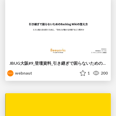
JBUG大阪#9_登壇資料_引き継ぎで困らないためのBacklogWikiの整え方_ミスと属人化を防ぐために、 “次の人が動ける状態”をどう残すか
webnaut
1
200