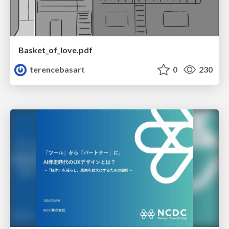
Basket_of_love.pdf
terencebasart
0
230