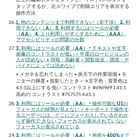
タップ するか、左スワイプで削除エリアを表示する
操作方法
1. 他のコンテンツまで利用できない（非干渉） 2. 利
用できない（A） 3. 利用するにはツールが必要
（AA） 4. より利用しやすくするために（AAA）
アクセシビリティの問題の分類
3. 利用にはツールが必要（AA） • テキストや文字
画像のコントラストが低い ◦ 中度のロービジョンの
人が読めない ▪ 弱視・高齢者 ◦ 閲覧状況・環境・デ
バイスによっては読めない
▪ メガネを忘れてしまった ▪ 炎天下の作業現場 ▪ モ
ニターの輝度 ▪ 投影したとき ◦ →文字色：背景色は
4.5:1以上にする 低い コントラスト #d9d9d9 1.41:1
高めの コントラスト #757575 4.65:1
3. 利用にはツールが必要（AA） • 操作可能なUIの
フォーカスの状態が見えない ◦ キーボードで操作す
るユーザーには、どこにフォーカスしているかわか
らず操作で きない フォーカスが表示されていない
フォーカスが表示されている
3. 利用にはツールが必要（AA） • 画面を400%まで