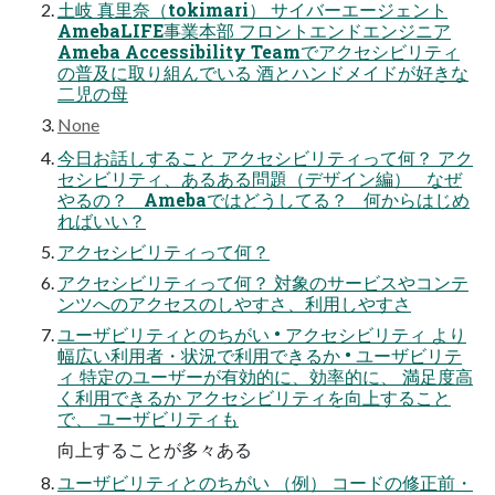
土岐 真里奈（tokimari） サイバーエージェント
AmebaLIFE事業本部 フロントエンドエンジニア
Ameba Accessibility Teamでアクセシビリティ
の普及に取り組んでいる 酒とハンドメイドが好きな
二児の母
None
今日お話しすること アクセシビリティって何？ アク
セシビリティ、あるある問題（デザイン編） なぜ
やるの？ Amebaではどうしてる？ 何からはじめ
ればいい？
アクセシビリティって何？
アクセシビリティって何？ 対象のサービスやコンテ
ンツへのアクセスのしやすさ、利用しやすさ
ユーザビリティとのちがい • アクセシビリティ より
幅広い利用者・状況で利用できるか • ユーザビリテ
ィ 特定のユーザーが有効的に、効率的に、 満足度高
く利用できるか アクセシビリティを向上すること
で、 ユーザビリティも
向上することが多々ある
ユーザビリティとのちがい （例） コードの修正前・