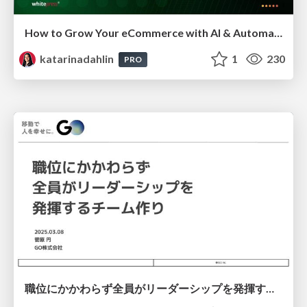
How to Grow Your eCommerce with AI & Automation
katarinadahlin
1
230
PRO
職位にかかわらず全員がリーダーシップを発揮するチーム作り / Building a team where everyone can demonstrate leadership regardless of position