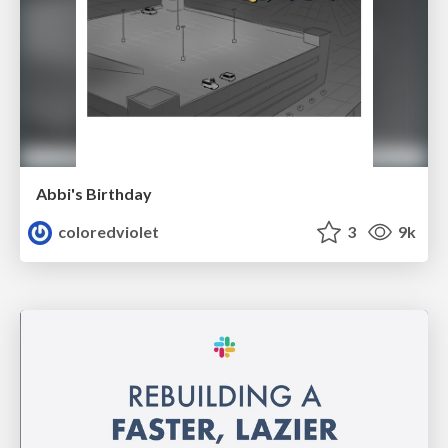
Abbi's Birthday
coloredviolet
3
9k