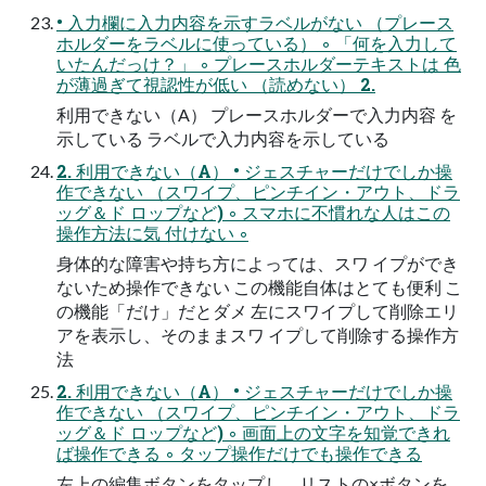
• 入力欄に入力内容を示すラベルがない （プレース
ホルダーをラベルに使っている） ◦ 「何を入力して
いたんだっけ？」 ◦ プレースホルダーテキストは 色
が薄過ぎて視認性が低い （読めない） 2.
利用できない（A） プレースホルダーで入力内容 を
示している ラベルで入力内容を示している
2. 利用できない（A） • ジェスチャーだけでしか操
作できない （スワイプ、ピンチイン・アウト、ドラ
ッグ＆ド ロップなど) ◦ スマホに不慣れな人はこの
操作方法に気 付けない ◦
身体的な障害や持ち方によっては、スワ イプができ
ないため操作できない この機能自体はとても便利 こ
の機能「だけ」だとダメ 左にスワイプして削除エリ
アを表示し、そのままスワ イプして削除する操作方
法
2. 利用できない（A） • ジェスチャーだけでしか操
作できない （スワイプ、ピンチイン・アウト、ドラ
ッグ＆ド ロップなど) ◦ 画面上の文字を知覚できれ
ば操作できる ◦ タップ操作だけでも操作できる
左上の編集ボタンをタップし、リストの×ボタンを