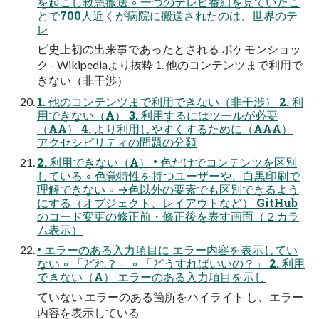
を起こし救急搬送 ◦ 一つのテレビ番組を見ていたこ
とで700人近くが病院に搬送されたのは、世界のテ
レ
ビ史上初の出来事であったとされる ポケモンショッ
ク - Wikipediaより抜粋 1. 他のコンテンツまで利用で
きない（非干渉）
1. 他のコンテンツまで利用できない（非干渉） 2. 利
用できない（A） 3. 利用するにはツールが必要
（AA） 4. より利用しやすくするために（AAA）
アクセシビリティの問題の分類
2. 利用できない（A） • 色だけでコンテンツを区別
している ◦ 色覚特性を持つユーザーや、白黒印刷で
理解できない ◦ →色以外の要素でも区別できるよう
にする（オブジェクト、レイアウトなど） GitHub
のコード変更の修正前・修正後を表す画面（２カラ
ム表示）
• エラーのある入力項目に エラー内容を表示してい
ない ◦ 「どれ？」 ◦ 「どうすればいいの？」 2. 利用
できない（A） エラーのある入力項目を示し
ていない エラーのある箇所をハイライト し、エラー
内容を表示している