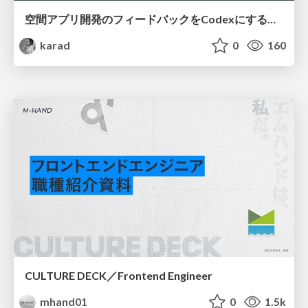
空間アプリ開発のフィードバックをCodexにするための抽象的なデザインツールの模索
karad
0
160
CULTURE DECK／Frontend Engineer
mhand01
0
1.5k