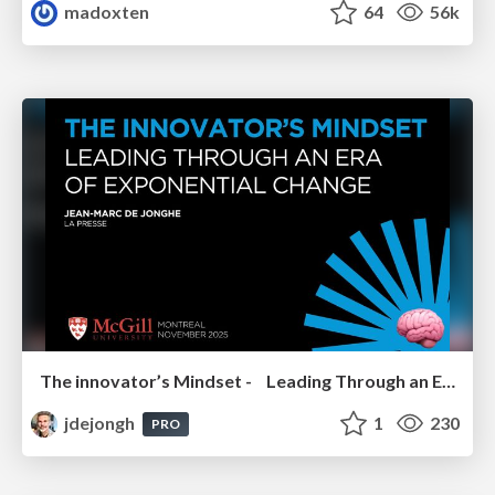
madoxten
64
56k
The innovator’s Mindset - Leading Through an Era of Exponential Change - McGill University 2025
jdejongh
1
230
PRO