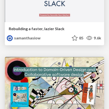
Rebuilding a faster, lazier Slack
samanthasiow
85
9.6k