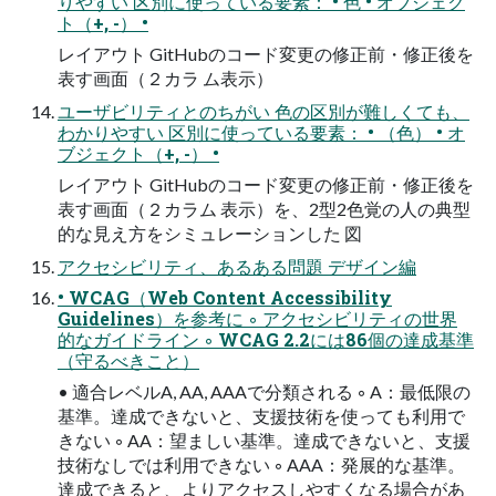
りやすい 区別に使っている要素： • 色 • オブジェク
ト（+, -） •
レイアウト GitHubのコード変更の修正前・修正後を
表す画面（２カラ ム表示）
ユーザビリティとのちがい 色の区別が難しくても、
わかりやすい 区別に使っている要素： • （色） • オ
ブジェクト（+, -） •
レイアウト GitHubのコード変更の修正前・修正後を
表す画面（２カラム 表示）を、2型2色覚の人の典型
的な見え方をシミュレーションした 図
アクセシビリティ、あるある問題 デザイン編
• WCAG（Web Content Accessibility
Guidelines）を参考に ◦ アクセシビリティの世界
的なガイドライン ◦ WCAG 2.2には86個の達成基準
（守るべきこと）
• 適合レベルA, AA, AAAで分類される ◦ A：最低限の
基準。達成できないと、支援技術を使っても利用で
きない ◦ AA：望ましい基準。達成できないと、支援
技術なしでは利用できない ◦ AAA：発展的な基準。
達成できると、よりアクセスしやすくなる場合があ