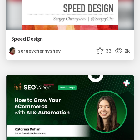
Speed Design
sergeychernyshev
33
2k