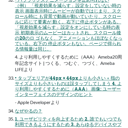
（例） 「視差効果を減らす」設定をしていない時の
表示 画面表示時にムービーが自動ではじまり、スク
ロール時に も背景で動画が動いていたり、スクロー
ルに応じて要素が 動く。右下に停止ボタンがある。
「視差効果を減らす」設定をオンにしている時の表
示 初期表示のムービーはカットされ、スクロール後
の20のロ ゴもなく、アニメーションもほぼなくなっ
ている。右下の 停止ボタンもない。ページで得られ
る情報量は同じ。
4. より利用しやすくするために（AAA） Ameba20周
年記念サイト | つくる、つむぐ、つづく、Ameba
LIFEより
• タップエリアが44px × 44pxよりも小さい ◦ 指の
サイズよりも小さいものは誤タップしてしまう 4. よ
り利用しやすくするために（AAA） 画像: ユーザー
インターフェイスのデザインのヒント
- Apple Developerより
なぜやるの？
1. ユーザビリティを向上するため 2. 誰でもいつでも
利用できるようにするため 3. あらゆるデバイスやブ