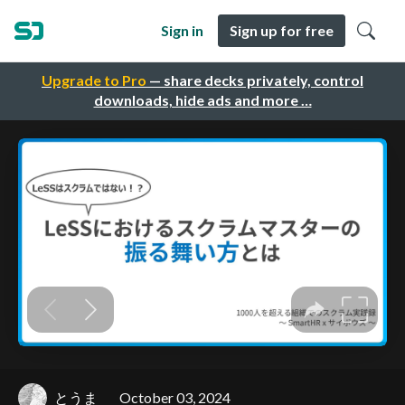
Sign in
Sign up for free
Upgrade to Pro
— share decks privately, control
downloads, hide ads and more …
とうま
October 03, 2024