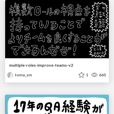
multiple-roles-improve-teams-v2
toma_sm
1
660