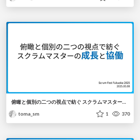
俯瞰と個別の⼆つの視点で紡ぐ スクラムマスターの成⻑と協働 / Dual Views Weaving Scrum Master Growth
toma_sm
1
370