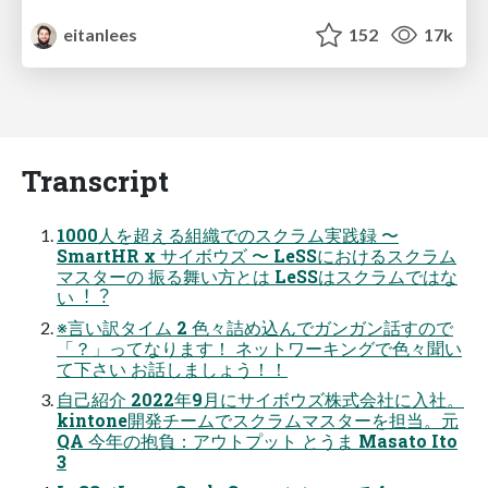
eitanlees
152
17k
Transcript
1000⼈を超える組織でのスクラム実践録 〜
SmartHR x サイボウズ 〜 LeSSにおけるスクラム
マスターの 振る舞い⽅とは LeSSはスクラムではな
い︕︖
※⾔い訳タイム 2 ⾊々詰め込んでガンガン話すので
「？」ってなります！ ネットワーキングで⾊々聞い
て下さい お話しましょう！！
⾃⼰紹介 2022年9⽉にサイボウズ株式会社に⼊社。
kintone開発チームでスクラムマスターを担当。元
QA 今年の抱負：アウトプット とうま Masato Ito
3