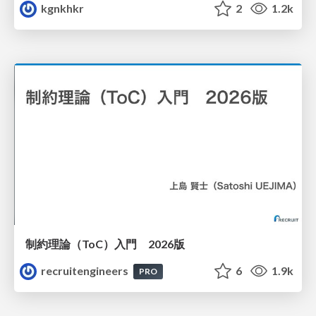
kgnkhkr
2
1.2k
制約理論（ToC）入門 2026版
recruitengineers
6
1.9k
PRO