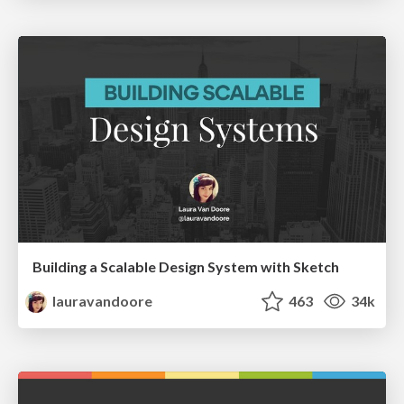
Building a Scalable Design System with Sketch
lauravandoore
463
34k