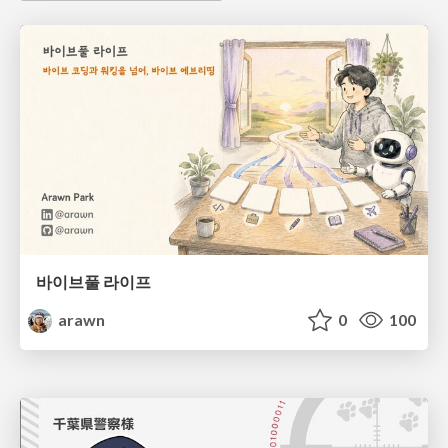
바이브풀 라이프
arawn
0
100