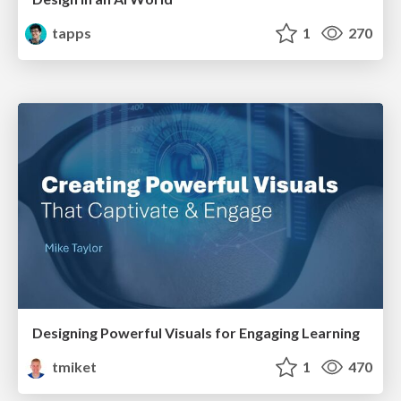
tapps
1
270
Designing Powerful Visuals for Engaging Learning
tmiket
1
470