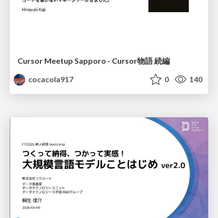
Cursor Meetup Sapporo - Cursor物語 続編
cocacola917
0
140