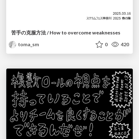
苦手の克服方法 / How to overcome weaknesses
toma_sm
0
420