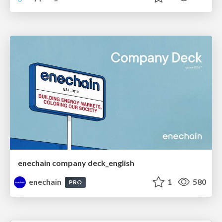
enechain company deck_english
enechain
1
580
PRO