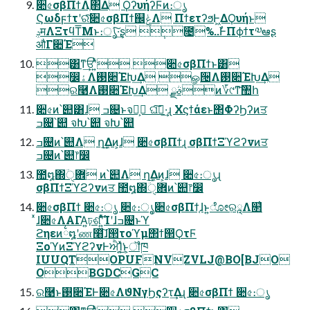
૊৫σβΠϯΛֶ΂Δ ϘʔυήʔϜͷ։ൃ
Ϛωδϝϯτʹରͯ͠૊৫σβΠϯ஌ݟΛ ΠϯετʔϧͰ͖ΔϘυήͱ
ݚमΛΞτϥΤ͞Μͱ։ൃͯ͠·͢ʂ ݄೔%..ࣾͰΠϕϯτ༧ఆʂ
औΓ૊Έ
͸ͳ͢ਓʹ͍ͭͯ ૊৫σβΠϯͱ͸
෼ۀΛ࢓૊ΈԽ͢Δ ௐ੔Λ࢓૊ΈԽ͢Δ
ର࿩Λ࢓૊ΈԽ͢Δ ࣄྫͷ؆୯ͳ͝঺հ
૊৫ͷ՝୊͸ɺ ߏ଄ͱจԽ͕ ଘࡏ͠·͢ɻ Χϛϯάεͱ΢ΦʔϦʔͷਤ
ߏ଄՝୊ จԽ՝୊ จԽ՝୊
ߏ଄ͷ՝୊Λ ղܾ͢Δͷ͕ɺ ૊৫σβΠϯɻ σβΠϯΞϓϩʔνͷਤ
ߏ଄ͷ՝୊෦෼
಺໘΍ؔ܎ੑ ͷ՝୊Λ ղܾ͢Δͷ͕ɺ ૊৫։ൃɻ
σβΠϯΞϓϩʔνͷਤ ಺໘΍ؔ܎ੑͷ՝୊෦෼
૊৫σβΠϯ ૊৫։ൃ ૊৫։ൃ͔૊৫σβΠϯ͔ɺͱ͍͏ೋ߲ରཱΛ௒͑
ͯɺ૊৫ΛΑΓΑ͍ঢ়ଶʹ͍ͯͨ͘͠Ίʹɺߏ଄ͱϓ
ϩηεͷ྆໘ʹண໨ͯ͠ɺ൒τοϓμ΢ϯ൒ϘτϜ
ΞοϓͷΞϓϩʔνͰਐΊ͍ͯ͘͜ͱ͕ॏཁ
IUUQTOPUFNVZVLJ@BO[BJO
OBGDCGC
ର࿩ͱ࢓૊ΈͰ૊৫ΛϑΝγϦςʔτ͢Δɻ ૊৫σβΠϯ ૊৫։ൃ