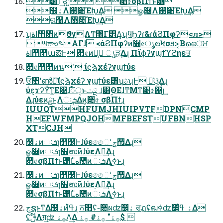
͸ͳ͢ਓʹ͍ͭͯ ૊৫σβΠϯͱ͸
෼ۀΛ࢓૊ΈԽ͢Δ ௐ੔Λ࢓૊ΈԽ͢Δ
ର࿩Λ࢓૊ΈԽ͢Δ
ʮاۀ੒௕ͷϑγΛͲ͏৐Γ੾Δ͔ʯϥϦʔɾ&ɾάϨΠφʔ<ஶ>
౻ాত༤ΑΓɺ <άϨΠφʔͷ૊৫ൃలϞσϧ>͔Βൈਮ
اۀ੒௕աఔͰ ૊৫ͷน͕ ൃੜ͢Δɻ Πϊϕʔγϣϯϓϩηεਤ
૊৫੒௕ͷนʹ ίϛϡχέʔγϣϯύε
ਓ਺ʹൺྫ͠ίϛϡχέʔ γϣϯύε͸ʮֻ͚ࢉʯͰ ૿͑ଓ͚Δɻ
ύε͕ϫʔΫ͠ͳ͚Ε͹ɺಁ໌ੑͱࡋ ྔݖ͸ࣦΘΕɺͲΜͳ૊৫΋่յ͢
Δɻύεͷྔͱ࣭Λઃܭ͢Δͷ͕૊৫ σβΠϯɻ
IUUQTHFUMJHIUIPVTFDPNCMP
HEFWFMPQJOHMFBEFSTUFBNHSP
XTCJH
෼ۀͷઃܭɿ໾ׂ෼ׂͰɺύεෛՙ࡟ݮ͢Δɻ
ௐ੔ͷઃܭɿ໾ׂಉ࢜ͷɺύε࣭Λྑ͘͢Δɻ
૊৫σβΠϯͱ͸Լه̎఺ͷઃܭΛߦ͏͜ͱɻ
෼ۀͷઃܭɿ໾ׂ෼ׂͰɺύεෛՙ࡟ݮ͢Δɻ
ௐ੔ͷઃܭɿ໾ׂಉ࢜ͷɺύε࣭Λྑ͘͢Δɻ
૊৫σβΠϯͱ͸Լه̎఺ͷઃܭΛߦ͏͜ͱɻ
جຊͱͳΔ෼ۀͷߟ͑ํɻ ਨ௚ʢ֊૚ผʣ෼ۀ ਫฏʢฒߦʣ෼ۀ ߟ͑Δ
ʢࢦࣔΛग़͢ʣ ࡞ۀΛ͢Δ ࡞ۀ" ࡞ۀ# ࡞ۀ$ 