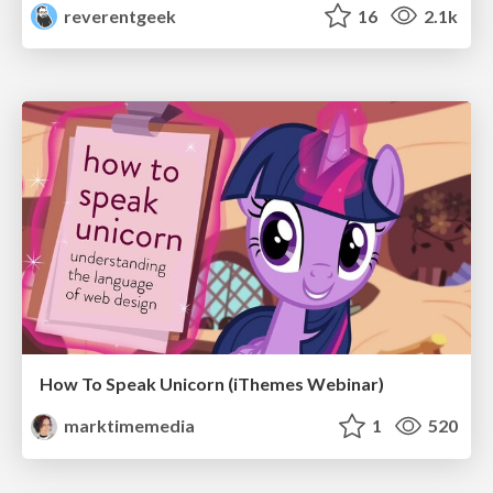
reverentgeek
16
2.1k
How To Speak Unicorn (iThemes Webinar)
marktimemedia
1
520