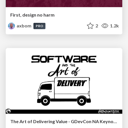
First, design no harm
axbom
2
1.2k
PRO
The Art of Delivering Value - GDevCon NA Keynote