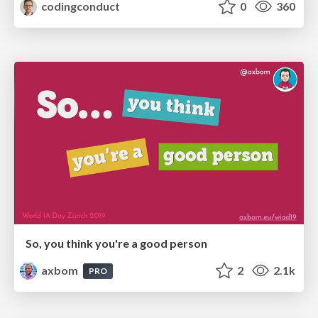
codingconduct
0
360
So, you think you're a good person
axbom
2
2.1k
PRO