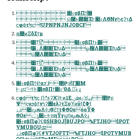
 ૊৫σβΠϯ֓࿦
 ର࿩ͱ࢓૊ΈͰ૊৫ΛϑΝγϦςʔτ͢Δ
ϛφϕτϞϛ!UPNPNJNJOBCF
ຊ೔ͷΞδΣϯμ
͸ͳ͢ਓʹ͍ͭͯ ૊৫σβΠϯͱ͸
෼ۀΛ࢓૊ΈԽ͢Δ ௐ੔Λ࢓૊ΈԽ͢Δ
ର࿩Λ࢓૊ΈԽ͢Δ
͸ͳ͢ਓʹ͍ͭͯ ૊৫σβΠϯͱ͸
෼ۀΛ࢓૊ΈԽ͢Δ ௐ੔Λ࢓૊ΈԽ͢Δ
ର࿩Λ࢓૊ΈԽ͢Δ
૊৫σβΠϯίϯαϧʹɺ೥Ҏ্औΓ૊Μ
Ͱ·͢ɻಛʹ࠷ۙͰ͸σβΠϯ૊৫ʹؔΘΔ ࣄ͕૿͑ͯ·͢ɻ
ϛφϕτϞϛ ՈిϝʔΧʔͰͷ1E.ܦݧͷޙʹಠཱɻ೥Ҏ্ϝ
Ψϛυϧϕϯνϟʔ΍ελʔτΞοϓͷϋϯζΦϯ
ࣄۀ૊৫ࢧԉΛߦ͏ɻϑϩϯτΦϑΟεόοΫΦ
ϑΟε։ൃ૊৫·ͰશηΫγϣϯͷࢧԉΛߦ͏ɻ
૊৫σβΠφʔʢ0SHBOJ[BUJPO%FTJHO$POT
VMUBOUʣ
ࣄۀσβΠφʔʢ#VTJOFTT%FTJHO$POTVMUB
OUʣ 1SPpMF +PC