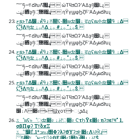
؅ཧ࠷దԽΛ͠΍͍͢ɻ  ώΤϥϧΩʔʹΑΔҙཉ௿Լɻ 
ࡋྔݖ΋ͪҙཉ޲্͠΍͍͢ɻ  ηΫγϣφϦζϜʹΑΔݸผదԽɻ
جຊͱͳΔ෼ۀͷߟ͑ํɻ ਨ௚ʢ֊૚ผʣ෼ۀ ਫฏʢฒߦʣ෼ۀ ߟ͑Δ
ʢࢦࣔΛग़͢ʣ ࡞ۀΛ͢Δ ࡞ۀ" ࡞ۀ# ࡞ۀ$ 
؅ཧ࠷దԽΛ͠΍͍͢ɻ  ώΤϥϧΩʔʹΑΔҙཉ௿Լɻ 
ࡋྔݖ΋ͪҙཉ޲্͠΍͍͢ɻ  ηΫγϣφϦζϜʹΑΔݸผదԽɻ
جຊͱͳΔ෼ۀͷߟ͑ํɻ ਨ௚ʢ֊૚ผʣ෼ۀ ਫฏʢฒߦʣ෼ۀ ߟ͑Δ
ʢࢦࣔΛग़͢ʣ ࡞ۀΛ͢Δ ࡞ۀ" ࡞ۀ# ࡞ۀ$ 
؅ཧ࠷దԽΛ͠΍͍͢ɻ  ώΤϥϧΩʔʹΑΔҙཉ௿Լɻ 
ࡋྔݖ΋ͪҙཉ޲্͠΍͍͢ɻ  ηΫγϣφϦζϜʹΑΔݸผదԽɻ
جຊͱͳΔ෼ۀͷߟ͑ํɻ ਨ௚ʢ֊૚ผʣ෼ۀ ਫฏʢฒߦʣ෼ۀ ߟ͑Δ
ʢࢦࣔΛग़͢ʣ ࡞ۀΛ͢Δ ࡞ۀ" ࡞ۀ# ࡞ۀ$ 
؅ཧ࠷దԽΛ͠΍͍͢ɻ  ώΤϥϧΩʔʹΑΔҙཉ௿Լɻ 
ࡋྔݖ΋ͪҙཉ޲্͠΍͍͢ɻ  ηΫγϣφϦζϜʹΑΔݸผదԽɻ
෼ۀΛ૊৫ͱϢχοτͰઃܭ͢Δɻ
ػೳผʢ৬ೳੑʣ૊৫ ࣄۀ෦੍૊৫ ϚτϦΫε૊৫ ηʔϧε෦ॺ" 1.
σβΠφʔ ΤϯδχΞ
ػೳʹ෼͔Εͯ,1*ߏஙɻ΢ΦʔλʔϑΥʔϧͰ૊৫Λਪਐɻ
؅ཧ͸ָ͕ͩػೳผ࠷ద͕ߦΘΕɺ૊৫ߗ௚Խ͠΍͍͢ɻ ࣄۀ෦$