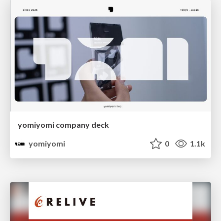
yomiyomi company deck
yomiyomi
0
1.1k