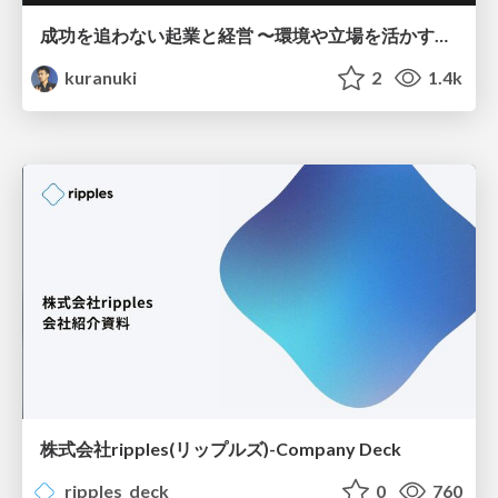
成功を追わない起業と経営 〜環境や立場を活かす戦略（Homing 2026）
kuranuki
2
1.4k
株式会社ripples(リップルズ)-Company Deck
ripples_deck
0
760