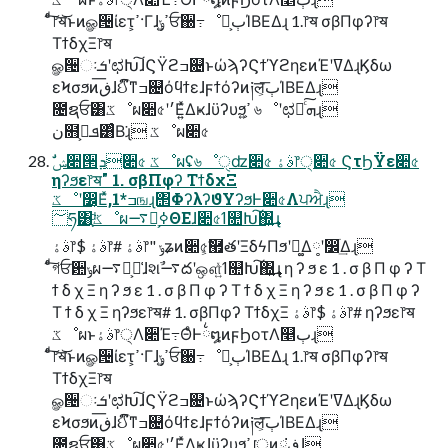
ͨͩ͠෦ॺ͝ͱͷௐ੔ίετ͕ߴ·Γɺߴ͍ݸਓ઀߹ೳྗ͕ٻΊΒΕΔɻ 1.෦ॺ σβΠφʔ෦ॺ
ΤϯδχΞ෦ॺ
ௐ੔ઃܭʹಛԽ͠ɺϚΫϩߏ଄ͱώϡʔϚϯϓϩηεͷΈʹߜΔɻϏδω
εϞσϧͷڧ͞ɺઈົͳߏ଄όϥϯεɺϝϯόʔͷ༏ल͕͞ٻΊΒΕΔɻ
೔ຊਓ͸ػೳผ૊৫ʹ׳Ε͍ͯΔҝɺϋʔυϧ͕ߴ͍ ৬ೳʹಛԽͨ͠ܗɻ
ن໛ܦࡁ͕͸ͨΒ͘ɻ ػೳผ૊৫
ηʔϧε෦ॺ" 1. σβΠφʔ ΤϯδχΞ
ػೳʹ෼͔Εͯ,1*ߏஙɻ΢ΦʔλʔϑΥʔϧͰ૊৫Λਪਐɻ
؅ཧ͸ָ͕ͩػೳผ࠷ద͕ߦΘΕɺ૊৫ߗ௚Խ͠΍͍͢ɻ
ࣄۀ෦$ ࣄۀ෦# ࣄۀ෦" ݸʑͷ૊৫͕ࣗ཯తʹΞδϟΠϧʹಈ͚Δ༷ʹ෼ׂ͢Δɻ
ͨͩ͠গਓ਺ݸผ࠷ద͕૿͑ɺશࣾ࠷దʹஔ͍ͯߗ௚Խ͠΍͍͢ɻ η ʔ ϧ ε 1 . σ β Π φ ʔ Τ
ϯ δ χ Ξ η ʔ ϧ ε 1 . σ β Π φ ʔ Τ ϯ δ χ Ξ η ʔ ϧ ε 1 . σ β Π φ ʔ
Τ ϯ δ χ Ξ ηʔϧε෦ॺ# 1. σβΠφʔ ΤϯδχΞ ࣄۀ෦$ ࣄۀ෦# ηʔϧε෦ॺ
ػೳผͱࣄۀ෦੍Λ૊Έ߹ΘͤͰ྆໘ͷϝϦοτΛ௥ٻɻ
ͨͩ͠෦ॺ͝ͱͷௐ੔ίετ͕ߴ·Γɺߴ͍ݸਓ઀߹ೳྗ͕ٻΊΒΕΔɻ 1.෦ॺ σβΠφʔ෦ॺ
ΤϯδχΞ෦ॺ
ௐ੔ઃܭʹಛԽ͠ɺϚΫϩߏ଄ͱώϡʔϚϯϓϩηεͷΈʹߜΔɻϏδω
εϞσϧͷڧ͞ɺઈົͳߏ଄όϥϯεɺϝϯόʔͷ༏ल͕͞ٻΊΒΕΔɻ
೔ຊਓ͸ػೳผ૊৫ʹ׳Ε͍ͯΔҝɺϋʔυϧ͕ߴ͍ ॎͷྗֶ͕ڧ͘ɺ