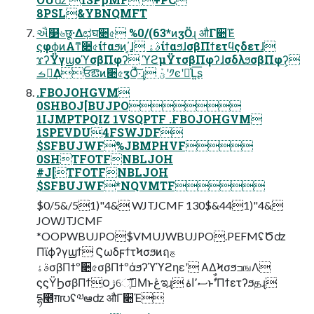
8PSL&YBNQMFT
ઐ໳৬छू·Δಛघ૊৫ %0/(63*ͷӡӦɻ औΓ૊Έ̍
ϛφϕͷΑ͏ͳ૊৫ίϯαϧͷ΄͔ɺ ࣄۀίϯαϧɺσβΠϯετϥςδετɺ
ϫʔΫγϣοϓσβΠφʔ ϓϩμΫτσβΠφʔɺσδλϧσβΠφʔ͕
ࡏ੶͢Δਓఔͷ૊৫ӡӦͯ͠·͢ɻ ؾܰʹ༡ͼʹདྷͯԼ͍͞ʂ
.FBOJOHGVM
0SHBOJ[BUJPO
1IJMPTPQIZ 1VSQPTF .FBOJOHGVM
1SPEVDU4FSWJDF
$SFBUJWF%JBMPHVF
0SHTFOTFNBLJOH
#J[TFOTFNBLJOH
$SFBUJWF*NQVMTF
$0/5&/51)"4& WJTJCMF 130$&441)"4&
JOWJTJCMF
*OOPWBUJPO$VMUJWBUJPO.PEFMʢԾʣ
Πϊϕʔγϣϯ ϚωδϝϯτϞσϧͷฤࢊ
ࣄۀσβΠϯº૊৫σβΠϯºάϧʔϓϓϩηεʹ ΑΔϞσϧߏஙΛ
ϛϛΫϦσβΠϯ౦ژେֶ҆ࡈ͞Μͱڠಇɻ ސ٬اۀͱࣗࣾʹΠϯετʔϧதɻ
དྷ೥ग़൛ʢ༧ఆʣ औΓ૊Έ