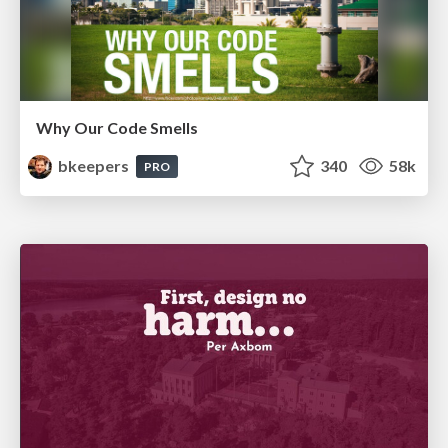
Why Our Code Smells
bkeepers
340
58k
PRO