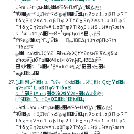
ࣄۀ෦# ࣄۀ෦" ݸʑͷ૊৫͕ࣗ཯తʹΞδϟΠϧʹಈ͚Δ༷ʹ෼ׂ͢Δɻ
ͨͩ͠গਓ਺ݸผ࠷ద͕૿͑ɺશࣾ࠷దʹஔ͍ͯߗ௚Խ͠΍͍͢ɻ η ʔ ϧ ε 1 . σ β Π φ ʔ Τ
ϯ δ χ Ξ η ʔ ϧ ε 1 . σ β Π φ ʔ Τ ϯ δ χ Ξ η ʔ ϧ ε 1 . σ β Π φ ʔ
Τ ϯ δ χ Ξ ηʔϧε෦ॺ# 1. σβΠφʔ ΤϯδχΞ ࣄۀ෦$ ࣄۀ෦# ηʔϧε෦ॺ
ػೳผͱࣄۀ෦੍Λ૊Έ߹ΘͤͰ྆໘ͷϝϦοτΛ௥ٻɻ
ͨͩ͠෦ॺ͝ͱͷௐ੔ίετ͕ߴ·Γɺߴ͍ݸਓ઀߹ೳྗ͕ٻΊΒΕΔɻ 1.෦ॺ σβΠφʔ෦ॺ
ΤϯδχΞ෦ॺ
ௐ੔ઃܭʹಛԽ͠ɺϚΫϩߏ଄ͱώϡʔϚϯϓϩηεͷΈʹߜΔɻϏδω
εϞσϧͷڧ͞ɺઈົͳߏ଄όϥϯεɺϝϯόʔͷ༏ल͕͞ٻΊΒΕΔɻ
೔ຊਓ͸ػೳผ૊৫ʹ׳Ε͍ͯΔҝɺϋʔυϧ͕ߴ͍ ࣗݾ૊੒ܕ૊৫
̐छྨͷ૊৫ߏ଄
ηʔϧε෦ॺ" 1. σβΠφʔ ΤϯδχΞ
ػೳʹ෼͔Εͯ,1*ߏஙɻ΢ΦʔλʔϑΥʔϧͰ૊৫Λਪਐɻ
؅ཧ͸ָ͕ͩػೳผ࠷ద͕ߦΘΕɺ૊৫ߗ௚Խ͠΍͍͢ɻ
ࣄۀ෦$ ࣄۀ෦# ࣄۀ෦" ݸʑͷ૊৫͕ࣗ཯తʹΞδϟΠϧʹಈ͚Δ༷ʹ෼ׂ͢Δɻ
ͨͩ͠গਓ਺ݸผ࠷ద͕૿͑ɺશࣾ࠷దʹஔ͍ͯߗ௚Խ͠΍͍͢ɻ η ʔ ϧ ε 1 . σ β Π φ ʔ Τ
ϯ δ χ Ξ η ʔ ϧ ε 1 . σ β Π φ ʔ Τ ϯ δ χ Ξ η ʔ ϧ ε 1 . σ β Π φ ʔ
Τ ϯ δ χ Ξ ηʔϧε෦ॺ# 1. σβΠφʔ ΤϯδχΞ ࣄۀ෦$ ࣄۀ෦# ηʔϧε෦ॺ
ػೳผͱࣄۀ෦੍Λ૊Έ߹ΘͤͰ྆໘ͷϝϦοτΛ௥ٻɻ