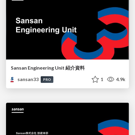
Sansan Engineering Unit 紹介資料
sansan33
1
4.9k
PRO