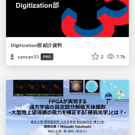
Digitization部 紹介資料
sansan33
2
7.7k
PRO