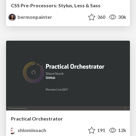
CSS Pre-Processors: Stylus, Less & Sass
bermonpainter
360
30k
Practical Orchestrator
shlominoach
191
12k