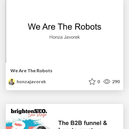
We Are The Robots
honzajavorek
0
290