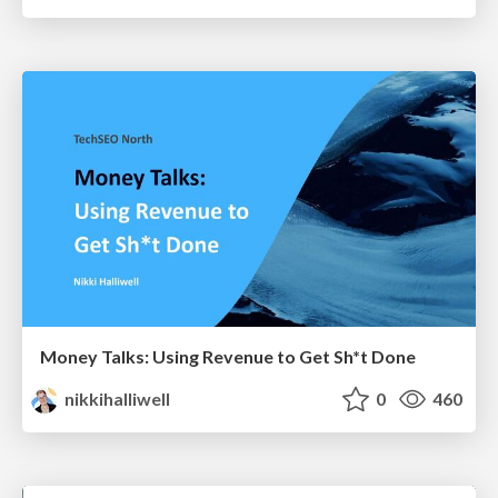
Money Talks: Using Revenue to Get Sh*t Done
nikkihalliwell
0
460