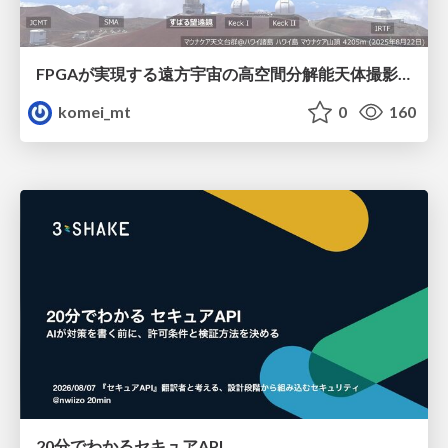
FPGAが実現する遠方宇宙の高空間分解能天体撮影 -大型地上望遠鏡の視力を補正する「補償光学」とは？-
komei_mt
0
160
20分でわかるセキュアAPI