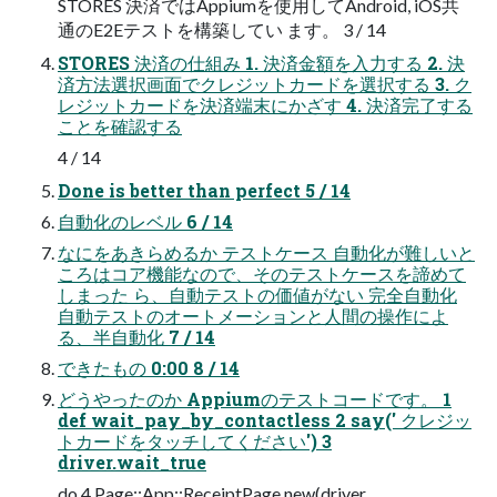
STORES 決済ではAppiumを使用してAndroid, iOS共
通のE2Eテストを構築してい ます。 3 / 14
STORES 決済の仕組み 1. 決済金額を入力する 2. 決
済方法選択画面でクレジットカードを選択する 3. ク
レジットカードを決済端末にかざす 4. 決済完了する
ことを確認する
4 / 14
Done is better than perfect 5 / 14
自動化のレベル 6 / 14
なにをあきらめるか テストケース 自動化が難しいと
ころはコア機能なので、そのテストケースを諦めて
しまった ら、自動テストの価値がない 完全自動化
自動テストのオートメーションと人間の操作によ
る、半自動化 7 / 14
できたもの 0:00 8 / 14
どうやったのか Appiumのテストコードです。 1
def wait_pay_by_contactless 2 say(' クレジッ
トカードをタッチしてください') 3
driver.wait_true
do 4 Page::App::ReceiptPage.new(driver,