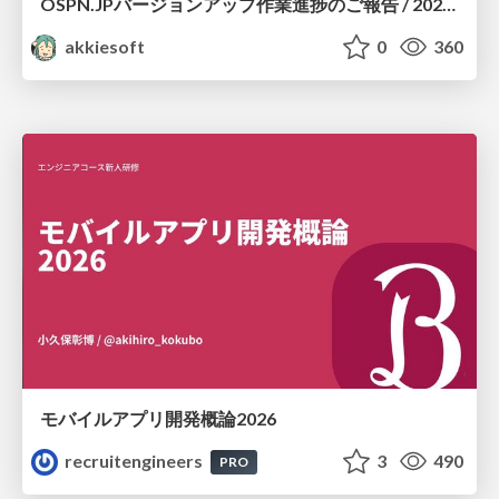
OSPN.JPバージョンアップ作業進捗のご報告 / 20260801-osc26kyoto
akkiesoft
0
360
モバイルアプリ開発概論2026
recruitengineers
3
490
PRO