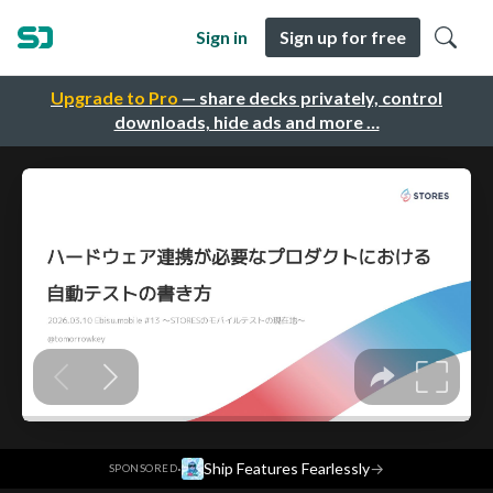
Sign in
Sign up for free
Upgrade to Pro
— share decks privately, control
downloads, hide ads and more …
·
Ship Features Fearlessly
→
SPONSORED