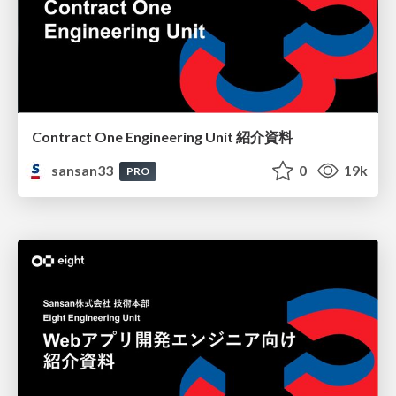
Contract One Engineering Unit 紹介資料
sansan33
0
19k
PRO