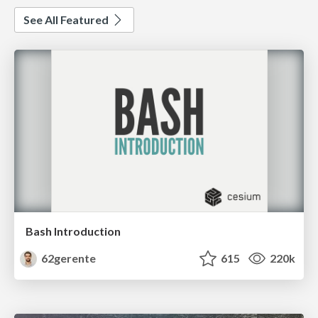
See All Featured
Bash Introduction
62gerente
615
220k