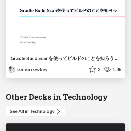
Gradle Build Scanを使ってビルドのことを知ろう potatotips #87
tomorrowkey
2
1.4k
Other Decks in Technology
See All in Technology