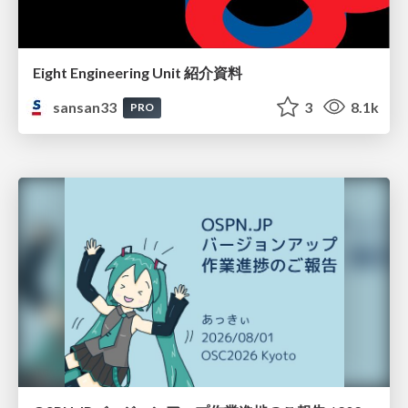
Eight Engineering Unit 紹介資料
sansan33
3
8.1k
PRO