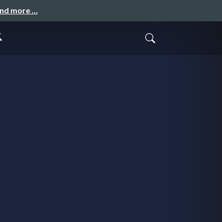
and more …
ス