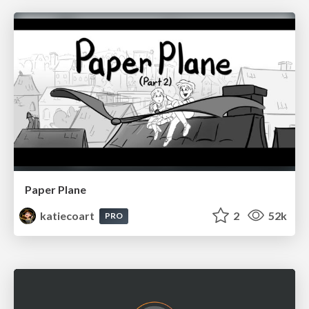
Paper Plane
katiecoart
2
52k
PRO