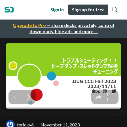
Sign in
Sign up for free
Upgrade to Pro
— share decks privately, control
downloads, hide ads and more …
toricky6
November 11, 2023