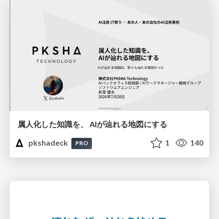
属人化した知識を、 AIが辿れる地図にする
pkshadeck
1
140
PRO