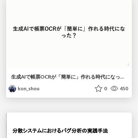
生成AIで帳票OCRが「簡単に」作れる時代になった？
kon_shou
0
450