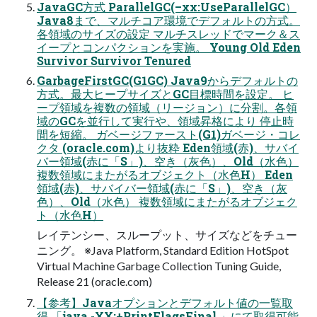
JavaGC⽅式 ParallelGC(–xx:UseParallelGC）
Java8まで、マルチコア環境でデフォルトの⽅式。
各領域のサイズの設定 マルチスレッドでマーク＆ス
イープとコンパクションを実施。 Young Old Eden
Survivor Survivor Tenured
GarbageFirstGC(G1GC) Java9からデフォルトの
⽅式。最⼤ヒープサイズとGC⽬標時間を設定。 ヒ
ープ領域を複数の領域（リージョン）に分割。各領
域のGCを並⾏して実⾏や、領域昇格により 停⽌時
間を短縮。 ガベージファースト(G1)ガベージ・コレ
クタ (oracle.com)より抜粋 Eden領域(⾚)、サバイ
バー領域(⾚に「S」)、空き（灰⾊）、Old（⽔⾊）
複数領域にまたがるオブジェクト（⽔⾊H） Eden
領域(⾚)、サバイバー領域(⾚に「S」)、空き（灰
⾊）、Old（⽔⾊） 複数領域にまたがるオブジェク
ト（⽔⾊H）
レイテンシー、スループット、サイズなどをチュー
ニング。 ※Java Platform, Standard Edition HotSpot
Virtual Machine Garbage Collection Tuning Guide,
Release 21 (oracle.com)
【参考】Javaオプションとデフォルト値の⼀覧取
得 「java -XX:+PrintFlagsFinal 」にて取得可能