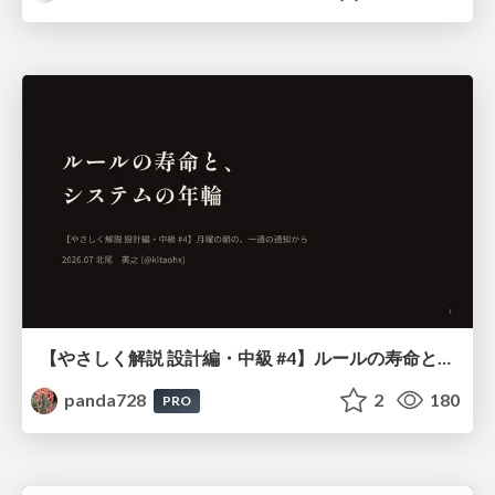
【やさしく解説 設計編・中級 #4】ルールの寿命と、システムの年輪
panda728
2
180
PRO