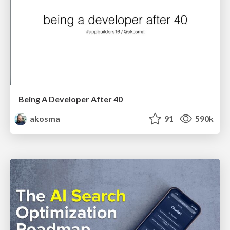
Being A Developer After 40
akosma
91
590k