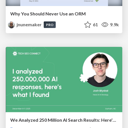
Why You Should Never Use an ORM
jnunemaker
61
9.9k
PRO
We Analyzed 250 Million AI Search Results: Here's What I Found