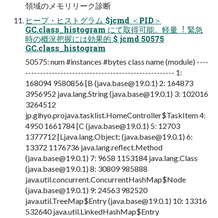
領域のメモリリーク診断
ヒープ・ヒストグラム $jcmd ＜PID＞
GC.class_histogram にて取得可能。軽量︕ 緊急
時の概況把握には効果的 $ jcmd 50575
GC.class_histogram
50575: num #instances #bytes class name (module) ----
--------------------------------------------------- 1:
168094 9580856 [B (
java.base@19.0.1
) 2: 164873
3956952 java.lang.String (
java.base@19.0.1
) 3: 102016
3264512
jp.gihyo.projava.tasklist.HomeController$TaskItem 4:
4950 1661784 [C (
java.base@19.0.1
) 5: 12703
1377712 [Ljava.lang.Object; (
java.base@19.0.1
) 6:
13372 1176736 java.lang.reflect.Method
(
java.base@19.0.1
) 7: 9658 1153184 java.lang.Class
(
java.base@19.0.1
) 8: 30809 985888
java.util.concurrent.ConcurrentHashMap$Node
(
java.base@19.0.1
) 9: 24563 982520
java.util.TreeMap$Entry (
java.base@19.0.1
) 10: 13316
532640 java.util.LinkedHashMap$Entry