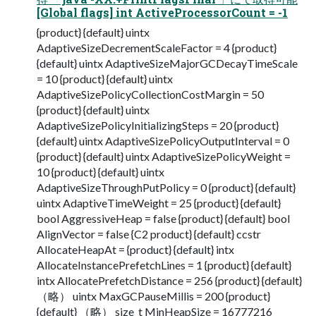
[Global flags] int ActiveProcessorCount = -1
{product} {default} uintx
AdaptiveSizeDecrementScaleFactor = 4 {product}
{default} uintx AdaptiveSizeMajorGCDecayTimeScale
= 10 {product} {default} uintx
AdaptiveSizePolicyCollectionCostMargin = 50
{product} {default} uintx
AdaptiveSizePolicyInitializingSteps = 20 {product}
{default} uintx AdaptiveSizePolicyOutputInterval = 0
{product} {default} uintx AdaptiveSizePolicyWeight =
10 {product} {default} uintx
AdaptiveSizeThroughPutPolicy = 0 {product} {default}
uintx AdaptiveTimeWeight = 25 {product} {default}
bool AggressiveHeap = false {product} {default} bool
AlignVector = false {C2 product} {default} ccstr
AllocateHeapAt = {product} {default} intx
AllocateInstancePrefetchLines = 1 {product} {default}
intx AllocatePrefetchDistance = 256 {product} {default}
（略） uintx MaxGCPauseMillis = 200 {product}
{default} （略） size_t MinHeapSize = 16777216