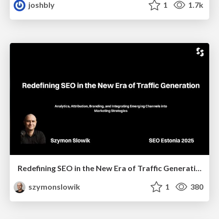
joshbly
1
1.7k
Redefining SEO in the New Era of Traffic Generation
szymonslowik
1
380