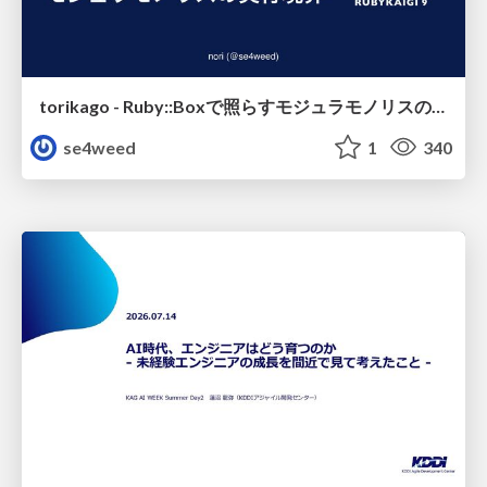
torikago - Ruby::Boxで照らすモジュラモノリスの実行境界
se4weed
1
340