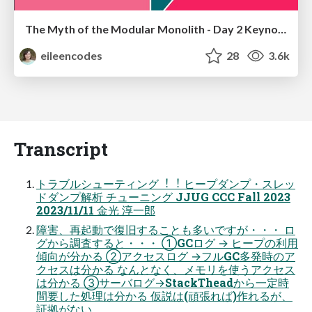
The Myth of the Modular Monolith - Day 2 Keynote - Rails World 2024
eileencodes
28
3.6k
Transcript
トラブルシューティング︕︕ ヒープダンプ・スレッ
ドダンプ解析 チューニング JJUG CCC Fall 2023
2023/11/11 ⾦光 淳⼀郎
障害、再起動で復旧することも多いですが・・・ ロ
グから調査すると・・・ ①GCログ → ヒープの利⽤
傾向が分かる ②アクセスログ →フルGC多発時のア
クセスは分かる なんとなく、メモリを使うアクセス
は分かる ③サーバログ→StackTheadから⼀定時
間要した処理は分かる 仮説は(頑張れば)作れるが、
証拠がない。。。