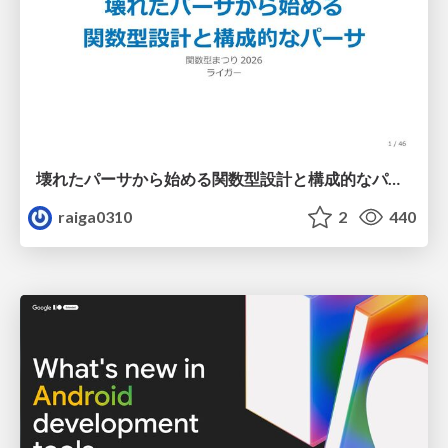
壊れたパーサから始める関数型設計と構成的なパーサ #fp_matsuri
raiga0310
2
440