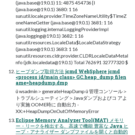
(
java.base@19.0.1
) 11: 4875 454736 [I
(
java.base@19.0.1
) 3680: 1 16
sun.util.locale.provider.TimeZoneNameUtility$TimeZ
oneNameGetter (
java.base@19.0.1
) 3681: 1 16
sun.util.logging.internal.LoggingProviderImpl
(
java.logging@19.0.1
) 3682: 1 16
sun.util.resources.LocaleData$LocaleDataStrategy
(
java.base@19.0.1
) 3683: 1 16
sun.util.resources.cldr.provider.CLDRLocaleDataMetaI
nfo (
jdk.localedata@19.0.1
) Total 762691 32777320 $
ヒープダンプ取得⽅法 jcmd WebSphere jcmd
<process id/main class> GC.heap_dump filen
ame=heapdump.dmp
ü wsadmin＞generateHeapDump ü 管理コンソール＞
トラブルシューティング＞Javaダンプおよびコ アよ
り実施 OOME時に ⾃動出⼒ -
XX:+HeapDumpOnOutOfMemoryError
Eclipse Memory Analyzer Tool(MAT) メモリ
ー・リークを検出する、⾼速で機能 豊富な Java ヒ
ープ・アナライザー ダンプファイルを開くと⾃動的