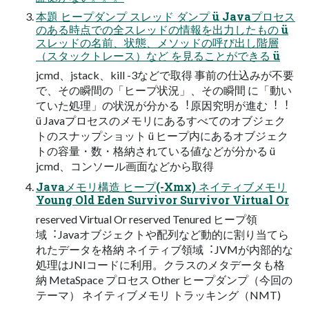
本題 ヒープダンプ スレッド ダンプ ü Javaプロセス
のある時点での全スレッドの情報を出⼒したもの ü
スレッドの名前、状態、メソッドの呼び出し階層
（スタックトレース）など を⾒ることができる ü
jcmd、jstack、kill -3などで取得 事前の仕込みが不要
で、その瞬間の「ヒープ状況」、その瞬間 に「動い
ていた処理」の状況が分かる︕原因究明が進む︕︕
ü Javaプロセスのメモリにあるすべてのオブジェク
トのスナップショット ü ヒープ内にあるオブジェク
トの容量・数・格納されている値などが分かる ü
jcmd、コンソール画⾯などから取得
Javaメモリ構造 ヒープ(-Xmx) ネイティブメモリ
Young Old Eden Survivor Survivor Virtual Or
reserved Virtual Or reserved Tenured ヒープ領
域︓Javaオブジェクトや配列など動的に割り当てら
れたデータを格納 ネイティブ領域︓JVMが内部的な
処理はJNIコードに利⽤。クラスのメタデータも格
納 MetaSpace プロセス Other ヒープダンプ（今回の
テーマ） ネイティブメモリ トラッキング（NMT)