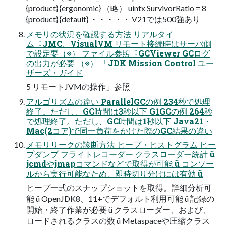
{product} {ergonomic} （略） uintx SurvivorRatio = 8
{product} {default} ・・・・・ V21では500強あり
メモリの状況を確認する⽅法 リアルタイ
ム︓JMC、VisualVM リモート接続時はサーバ側
で設定要（※） ファイル参照︓GCViewer GCログ
の出⼒が必要 （※） 「JDK Mission Control ユー
ザーズ・ガイド
5 リモートJVMの操作」参照
アルゴリズムの違い ParallelGCの例 234秒で処理
終了。ただし、GC時間は3秒以下 G1GCの例 264秒
で処理終了。ただし、GC時間は1秒以下 Java21・
Mac(2コア)で同⼀負荷をかけた際のGC結果の違い
メモリリークの診断⽅法 ヒープ・ヒストグラム ヒー
プダンプ フライトレコーダー クラスローダー統計 ü
jcmdやjmapコマンドなどで取得が可能 ü コンソー
ルから実⾏可能なため、即時切り分けには有効 ü
ヒープ⼀式のスナップショットを取得。詳細分析可
能 ü OpenJDK8、11+でデフォルト利⽤可能 ü 記録の
開始・終了作業が必要 ü クラスローダー、および、
ロードされるクラスの数 ü Metaspaceや圧縮クラス