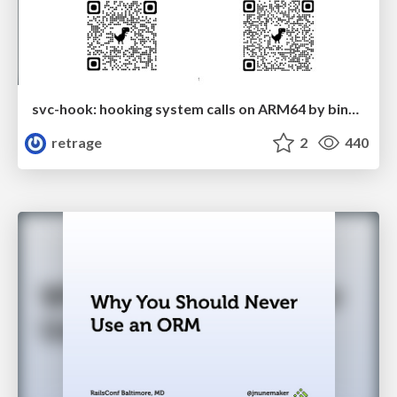
svc-hook: hooking system calls on ARM64 by binary rewriting
retrage
2
440