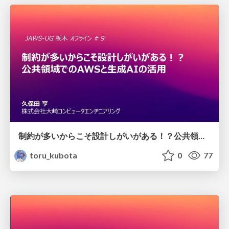
制約が多いからこそ設計しがいがある！？公共領域でのAWSと生成AIの活用
toru_kubota
0
77