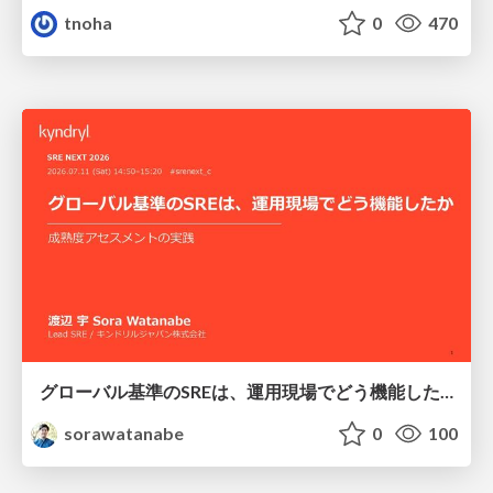
tnoha
0
470
グローバル基準のSREは、運用現場でどう機能したか：成熟度アセスメントの実践 ／ SRE NEXT 2026
sorawatanabe
0
100