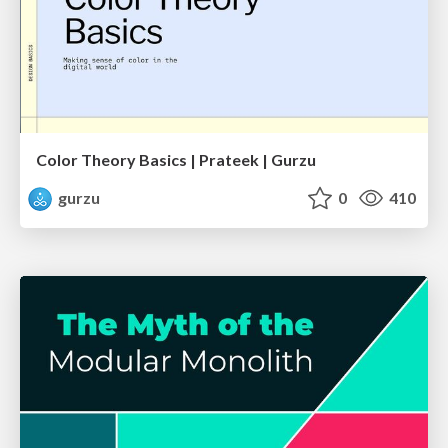
Color Theory Basics | Prateek | Gurzu
gurzu
0
410