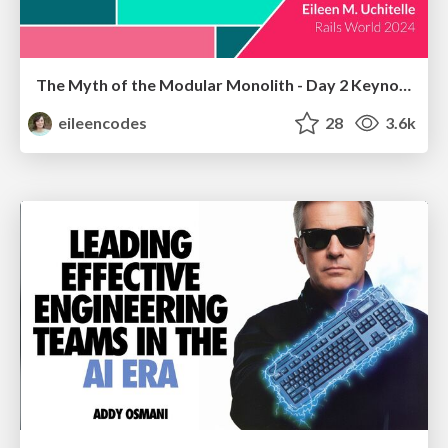
The Myth of the Modular Monolith - Day 2 Keynote - Rails World 2024
eileencodes
28
3.6k