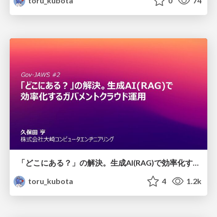
toru_kubota
0
74
「どこにある？」の解決。生成AI(RAG)で効率化するガバメントクラウド運用
toru_kubota
4
1.2k