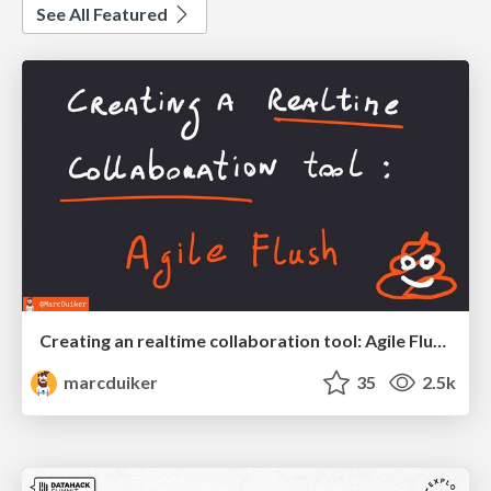
See All Featured
Creating an realtime collaboration tool: Agile Flush - .NET Oxford
marcduiker
35
2.5k