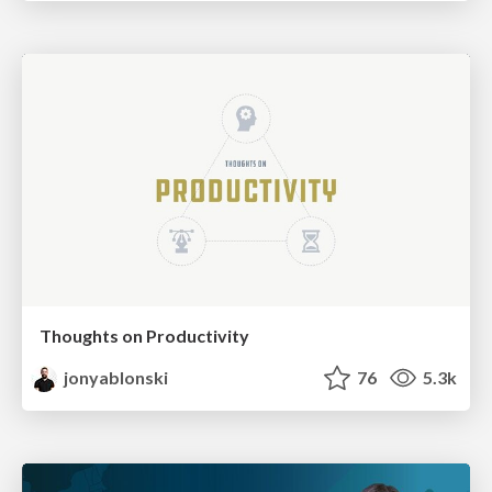
Thoughts on Productivity
jonyablonski
76
5.3k