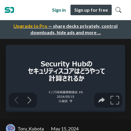
Sign in
Sign up for free
Upgrade to Pro
— share decks privately, control
downloads, hide ads and more …
Toru_Kubota
May 15, 2024