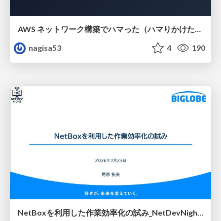
AWS ネットワーク構築でハマった（ハマりかけた） 5選とそこから得た教訓
nagisa53
4
190
NetBoxを利用した作業効率化の試み_NetDevNight4