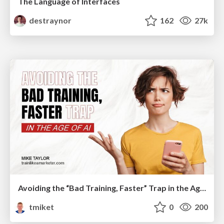
The Language of Interfaces
destraynor
162
27k
Avoiding the “Bad Training, Faster” Trap in the Age of AI
tmiket
0
200