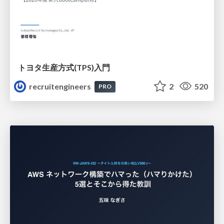
トヨタ⽣産⽅式(TPS)⼊⾨
recruitengineers
2
520
PRO