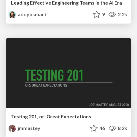
Leading Effective Engineering Teams in the AI Era
addyosmani
9
2.2k
Testing 201, or: Great Expectations
jmmastey
46
8.2k