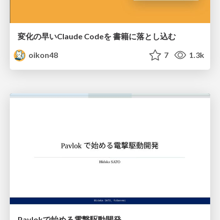
変化の早いClaude Codeを 書籍に落とし込む
oikon48
7
1.3k
Pavlokで始める電撃駆動開発