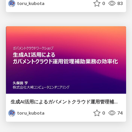
toru_kubota
0
83
生成AI活用によるガバメントクラウド運用管理補助業務の効率化
toru_kubota
0
74