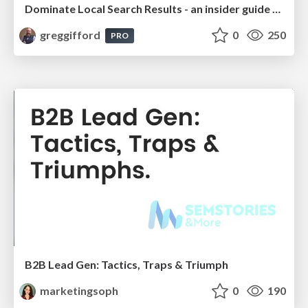
Dominate Local Search Results - an insider guide to GBP, reviews, and Local SEO
greggifford
0
250
PRO
B2B Lead Gen: Tactics, Traps & Triumph
marketingsoph
0
190