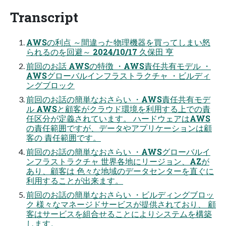
Transcript
AWSの利点 ～間違った物理機器を買ってしまい怒
られるのを回避～ 2024/10/17 久保田 亨
前回のお話 AWSの特徴 ・AWS責任共有モデル ・
AWSグローバルインフラストラクチャ ・ビルディ
ングブロック
前回のお話の簡単なおさらい ・AWS責任共有モデ
ル AWSと顧客がクラウド環境を利用する上での責
任区分が定義されています。 ハードウェアはAWS
の責任範囲ですが、データやアプリケーションは顧
客の 責任範囲です。
前回のお話の簡単なおさらい ・AWSグローバルイ
ンフラストラクチャ 世界各地にリージョン、AZが
あり、顧客は 色々な地域のデータセンターを直ぐに
利用することが出来ます。
前回のお話の簡単なおさらい ・ビルディングブロッ
ク 様々なマネージドサービスが提供されており、 顧
客はサービスを組合せることによりシステムを構築
します。