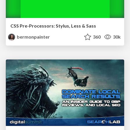
CSS Pre-Processors: Stylus, Less & Sass
bermonpainter
360
30k