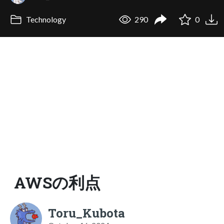
Technology
290
0
AWSの利点
Toru_Kubota