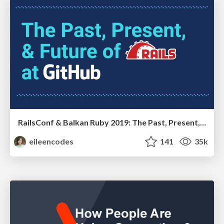
RailsConf & Balkan Ruby 2019: The Past, Present, and Future of Rails at GitHub
eileencodes
141
35k