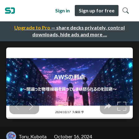
Sign in
Sign up for free
Upgrade to Pro
— share decks privately, control
downloads, hide ads and more …
Toru_Kubota
October 16, 2024