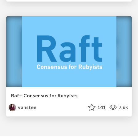
Raft: Consensus for Rubyists
vanstee
141
7.6k