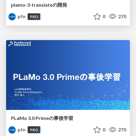
plamo-3-translateの開発
pfn
0
270
PRO
PLaMo 3.0 Primeの事後学習
pfn
0
270
PRO