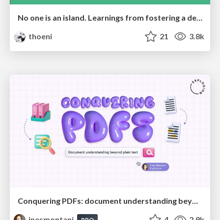
No one is an island. Learnings from fostering a developers community.
thoeni
21
3.8k
Conquering PDFs: document understanding beyond plain text
inesmontani
4
2.9k
PRO