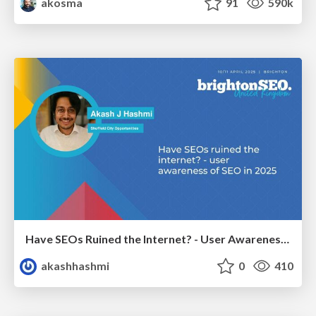
akosma
91
590k
Have SEOs Ruined the Internet? - User Awareness of SEO in 2025
akashhashmi
0
410