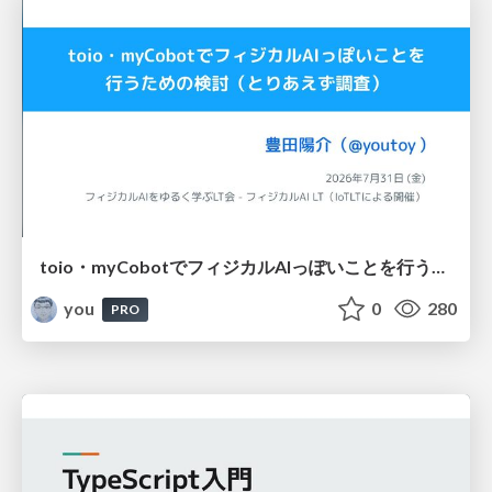
toio・myCobotでフィジカルAIっぽいことを行うための検討（とりあえず調査） / フィジカルAI LT（IoTLTによる開催）
you
0
280
PRO