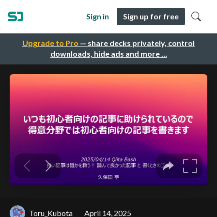
Sign in
Sign up for free
Upgrade to Pro
— share decks privately, control
downloads, hide ads and more …
Toru_Kubota
April 14, 2025