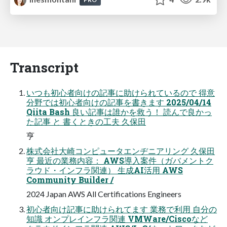
Transcript
いつも初心者向けの記事に助けられているので 得意
分野では初心者向けの記事を書きます 2025/04/14
Qiita Bash 良い記事は誰かを救う！ 読んで良かっ
た記事 と 書くときの工夫 久保田
亨
株式会社大崎コンピュータエンヂニアリング 久保田
亨 最近の業務内容： AWS導入案件（ガバメントク
ラウド・インフラ関連） 生成AI活用 AWS
Community Builder /
2024 Japan AWS All Certifications Engineers
初心者向け記事に助けられてます 業務で利用 自分の
知識 オンプレインフラ関連 VMWare/Ciscoなど