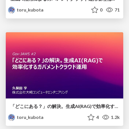
toru_kubota
0
71
「どこにある？」の解決。生成AI(RAG)で効率化するガバメントクラウド運用
toru_kubota
4
1.2k