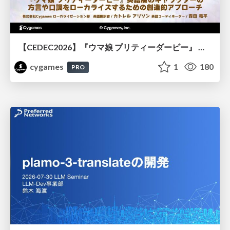
【CEDEC2026】『ウマ娘 プリティーダービー』 英語版のキャラクターの方言や口調をローカライズするための創造的アプローチ
cygames
1
180
PRO