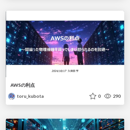
AWSの利点
toru_kubota
0
290