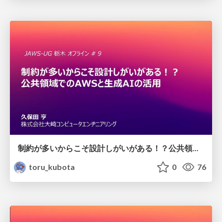
制約が多いからこそ設計しがいがある！？公共領域でのAWSと生成AIの活用
toru_kubota
0
76