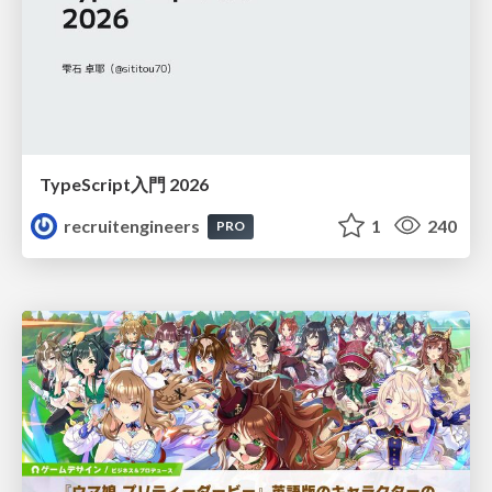
TypeScript入門 2026
recruitengineers
1
240
PRO