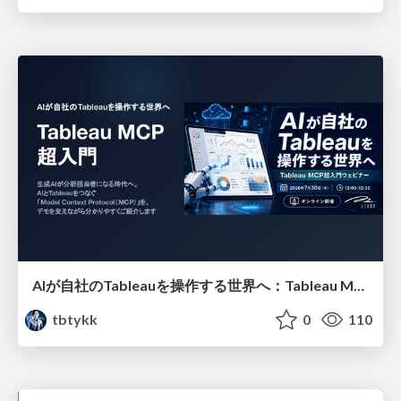
AIが自社のTableauを操作する世界へ：Tableau MCP超入門
tbtykk
0
110