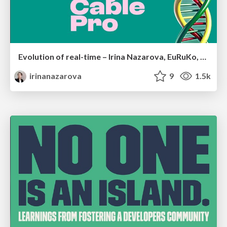
Evolution of real-time – Irina Nazarova, EuRuKo, 2024
irinanazarova
9
1.5k