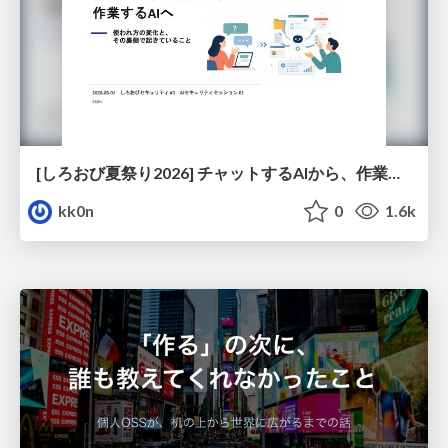
[しろおび夏祭り2026] チャットするAIから、作業するAIへ - 使われ方の変化と、その裏側で起きていること
kk0n
0
1.6k