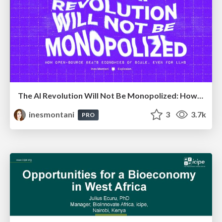
The AI Revolution Will Not Be Monopolized: How open-source beats economies of scale, even for LLMs
inesmontani
3
3.7k
PRO