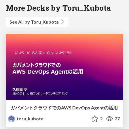
More Decks by Toru_Kubota
See All by Toru_Kubota
ガバメントクラウドでのAWS DevOps Agentの活用
toru_kubota
2
27