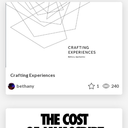
Crafting Experiences
bethany
1
240