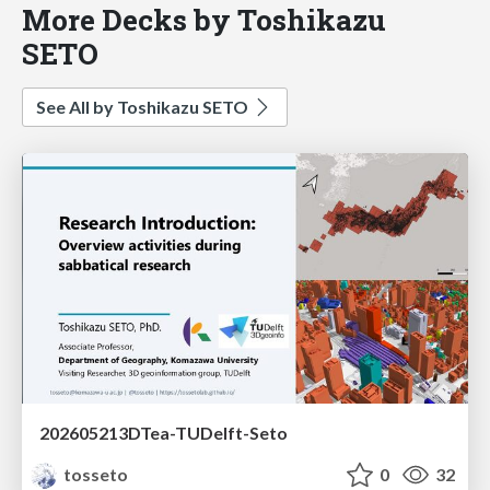
More Decks by Toshikazu
SETO
See All by Toshikazu SETO
202605213DTea-TUDelft-Seto
tosseto
0
32