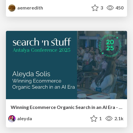
aemeredith
3
450
Winning Ecommerce Organic Search in an AI Era - #searchnstuff2025
aleyda
1
2.1k