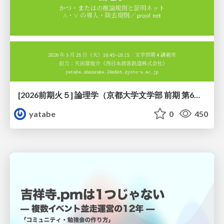
[2026前期火５] 論理学（京都大学文学部 前期 第6回）「かつとまたはの規則」
yatabe
0
450