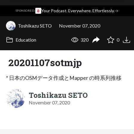
·
Your Podcast. Everywhere. Effortlessly.
→
SPONSORED
Toshikazu SETO
November 07, 2020
Education
320
0
20201107sotmjp
* 日本のOSMデータ作成とMapper の時系列推移
Toshikazu SETO
November 07, 2020