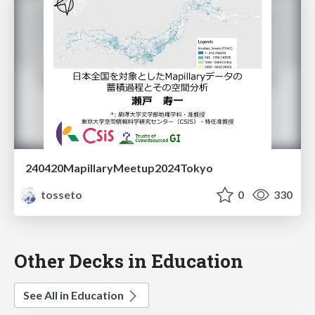
240420MapillaryMeetup2024Tokyo
tosseto
0
330
Other Decks in Education
See All in Education