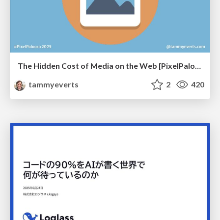
The Hidden Cost of Media on the Web [PixelPalooza 2025]
tammyeverts
2
420