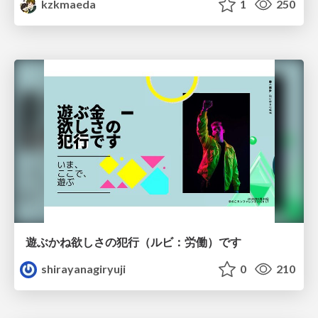
kzkmaeda
1
250
遊ぶかね欲しさの犯行（ルビ：労働）です
shirayanagiryuji
0
210