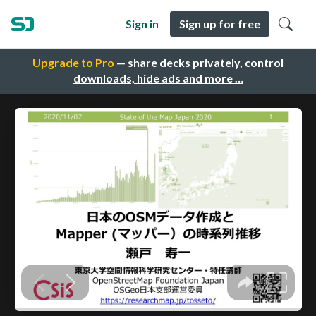
Sign in
Sign up for free
Upgrade to Pro
— share decks privately, control
downloads, hide ads and more …