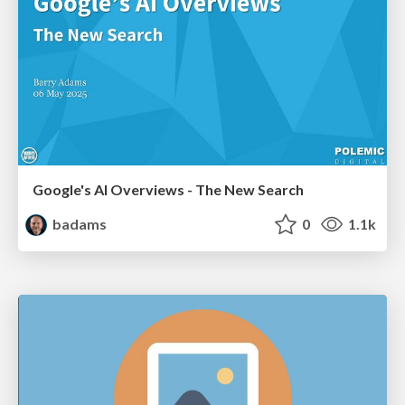
Google's AI Overviews - The New Search
badams
0
1.1k