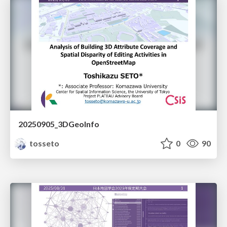
20250905_3DGeoInfo
tosseto
0
90