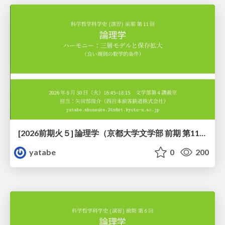
[2026前期火５] 論理学（京都大学文学部 前期 第11回）「ハーモニー：三層モデルと保存拡大」
yatabe
0
200