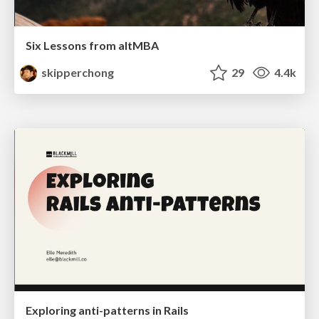
Six Lessons from altMBA
skipperchong
29
4.4k
Exploring anti-patterns in Rails