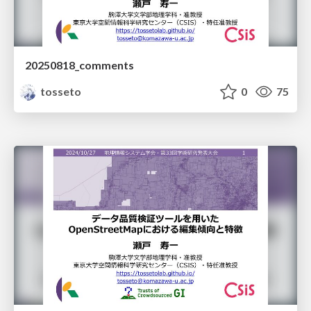
20250818_comments
tosseto
0
75