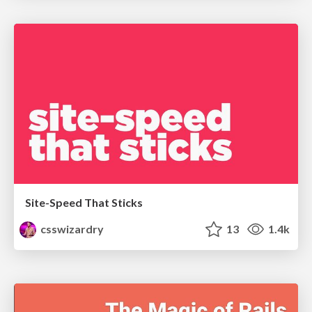
Site-Speed That Sticks
csswizardry
13
1.4k