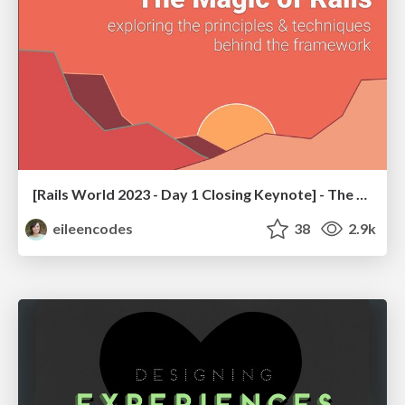
[Rails World 2023 - Day 1 Closing Keynote] - The Magic of Rails
eileencodes
38
2.9k