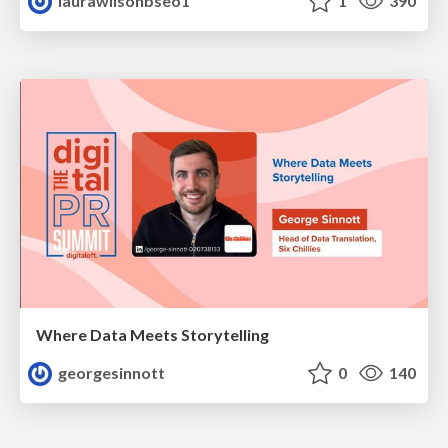
laurawilsonbseo1
1
390
Where Data Meets Storytelling
georgesinnott
0
140