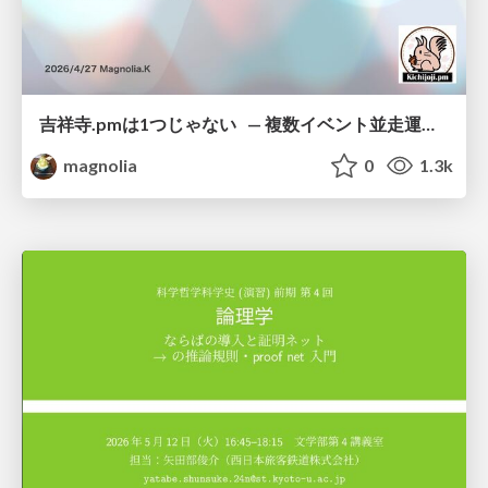
吉祥寺.pmは1つじゃない — 複数イベント並走運営の12年 —
magnolia
0
1.3k