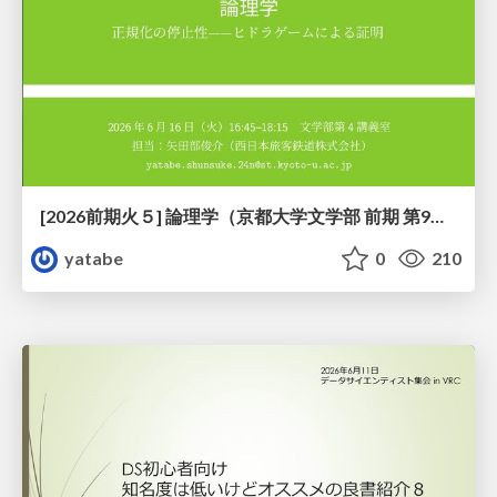
[2026前期火５] 論理学（京都大学文学部 前期 第9回）「正規化の停止性——ヒドラゲームによる証明」
yatabe
0
210