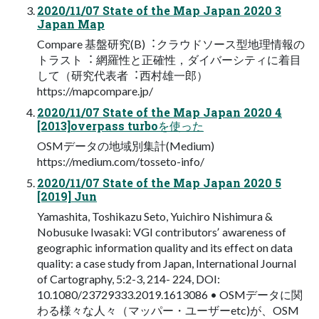
2020/11/07 State of the Map Japan 2020 3
Japan Map
Compare 基盤研究(B)︓クラウドソース型地理情報の
トラスト︓ 網羅性と正確性，ダイバーシティに着⽬
して（研究代表者︓⻄村雄⼀郎）
https://mapcompare.jp/
2020/11/07 State of the Map Japan 2020 4
[2013]overpass turboを使った
OSMデータの地域別集計(Medium)
https://medium.com/tosseto-info/
2020/11/07 State of the Map Japan 2020 5
[2019] Jun
Yamashita, Toshikazu Seto, Yuichiro Nishimura &
Nobusuke Iwasaki: VGI contributorsʼ awareness of
geographic information quality and its effect on data
quality: a case study from Japan, International Journal
of Cartography, 5:2-3, 214- 224, DOI:
10.1080/23729333.2019.1613086 • OSMデータに関
わる様々な⼈々（マッパー・ユーザーetc)が、OSM