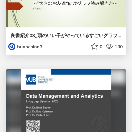
良書紹介08_ 頭のいい子がやっているすごいグラフの読み方
bunnchinn3
0
130