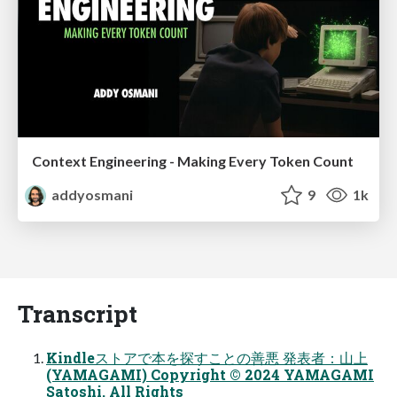
Context Engineering - Making Every Token Count
addyosmani
9
1k
Transcript
Kindleストアで本を探すことの善悪 発表者：山上
(YAMAGAMI) Copyright © 2024 YAMAGAMI
Satoshi. All Rights