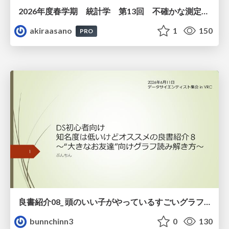
2026年度春学期 統計学 第13回 不確かな測定の不確かさを測る ― 不偏分散とt分布 (2026. 6. 25)
akiraasano
1
150
PRO
良書紹介08_ 頭のいい子がやっているすごいグラフの読み方
bunnchinn3
0
130