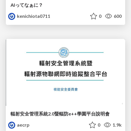
AIってなぁに？
kenichiota0711
0
600
輻射安全管理系統2.0暨輻防e++學園平台說明會
aecrp
0
1.9k