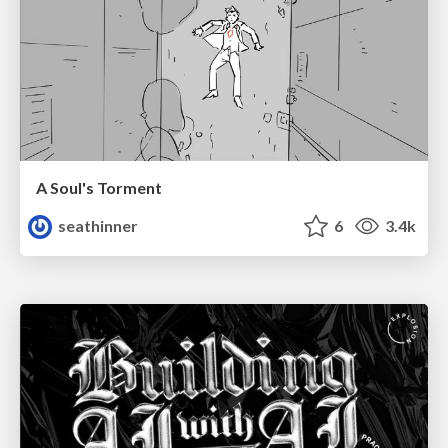
A Soul's Torment
seathinner
6
3.4k