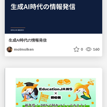
生成AI時代の情報発信
molmolken
0
160