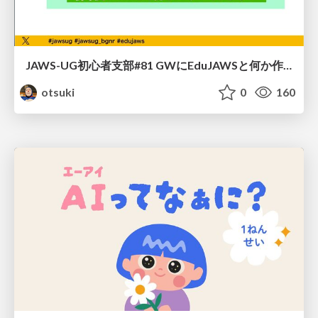
JAWS-UG初心者支部#81 GWにEduJAWSと何か作ろうもくもく会！
otsuki
0
160