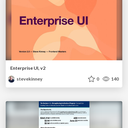
Enterprise UI, v2
stevekinney
0
140