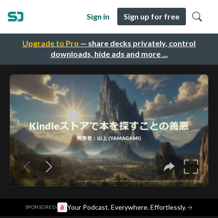
Sign in
Sign up for free
Upgrade to Pro
— share decks privately, control
downloads, hide ads and more …
·
Your Podcast. Everywhere. Effortlessly.
→
SPONSORED