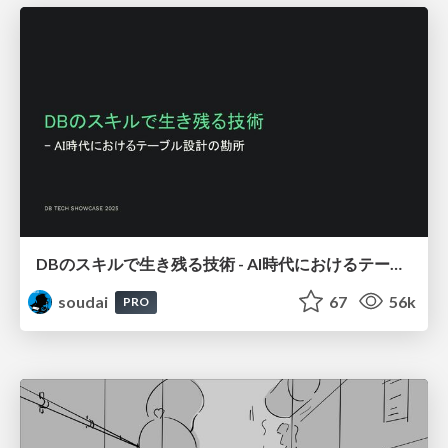
DBのスキルで生き残る技術 - AI時代におけるテーブル設計の勘所
soudai
67
56k
PRO