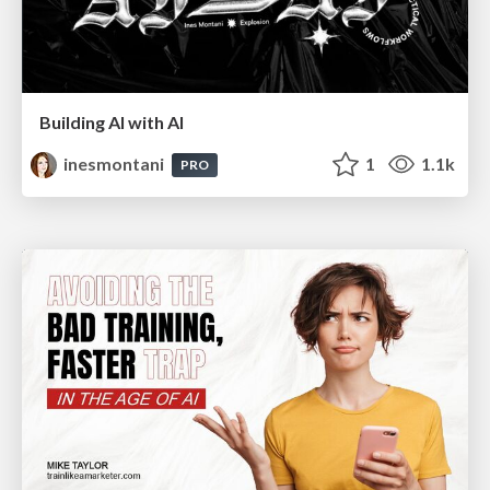
Building AI with AI
inesmontani
1
1.1k
PRO