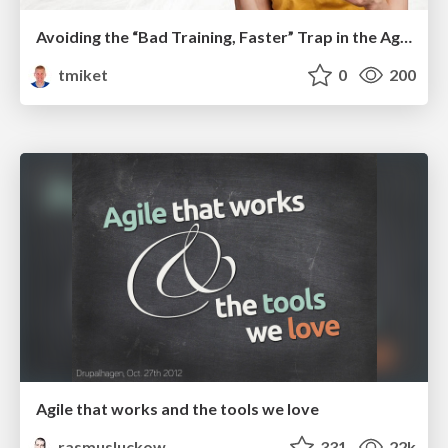
Avoiding the “Bad Training, Faster” Trap in the Age of AI
tmiket
0
200
Agile that works and the tools we love
rasmusluckow
331
22k