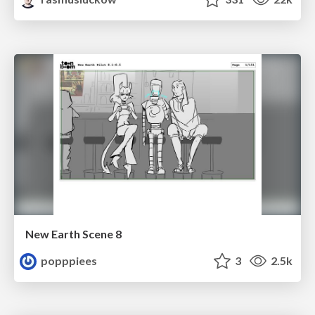
New Earth Scene 8
popppiees
3
2.5k