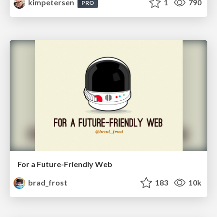
kimpetersen
1
790
PRO
For a Future-Friendly Web
brad_frost
183
10k