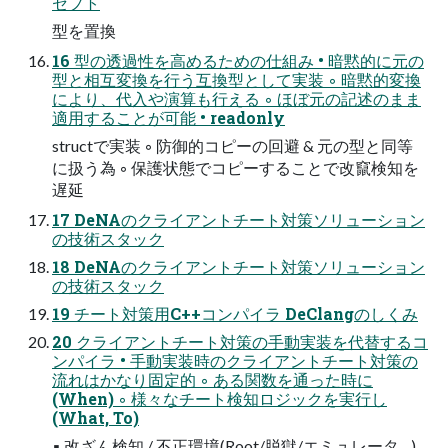
セプト
型を置換
16 型の透過性を高めるための仕組み • 暗黙的に元の
型と相互変換を行う互換型として実装 ◦ 暗黙的変換
により、代入や演算も行える ◦ ほぼ元の記述のまま
適用することが可能 • readonly
structで実装 ◦ 防御的コピーの回避 & 元の型と同等
に扱う為 ◦ 保護状態でコピーすることで改竄検知を
遅延
17 DeNAのクライアントチート対策ソリューション
の技術スタック
18 DeNAのクライアントチート対策ソリューション
の技術スタック
19 チート対策用C++コンパイラ DeClangのしくみ
20 クライアントチート対策の手動実装を代替するコ
ンパイラ • 手動実装時のクライアントチート対策の
流れはかなり固定的 ◦ ある関数を通った時に
(When) ◦ 様々なチート検知ロジックを実行し
(What, To)
▪ 改ざん検知 / 不正環境(Root/脱獄/エミュレータ…)