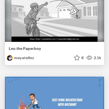
Leo the Paperboy
mayatellez
8
2.1k