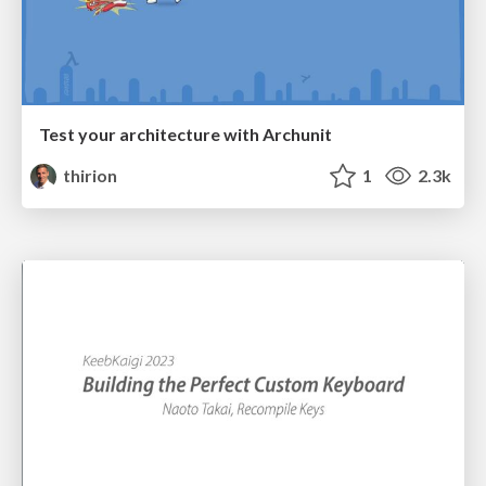
Test your architecture with Archunit
thirion
1
2.3k