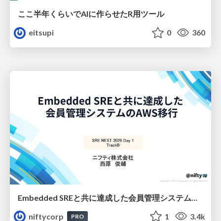
ここ半年くらいでAIに作らせたR用ツール
eitsupi
0
360
Embedded SREと共に達成した会員管理システムのAWS移行 - SRE NEXT 2026 ランチスポンサーセッション
niftycorp
1
3.4k
PRO