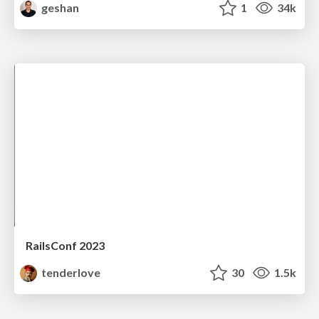
geshan
1
34k
RailsConf 2023
tenderlove
30
1.5k