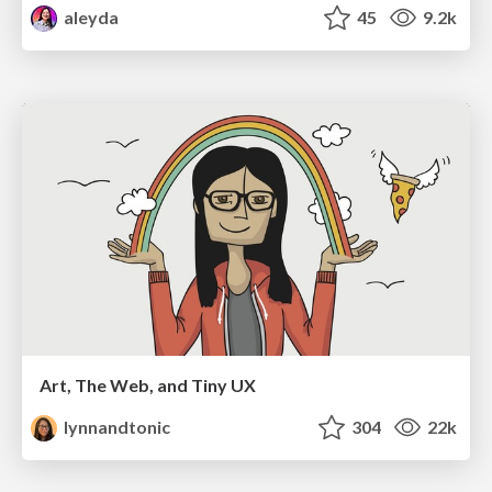
aleyda
45
9.2k
Art, The Web, and Tiny UX
lynnandtonic
304
22k