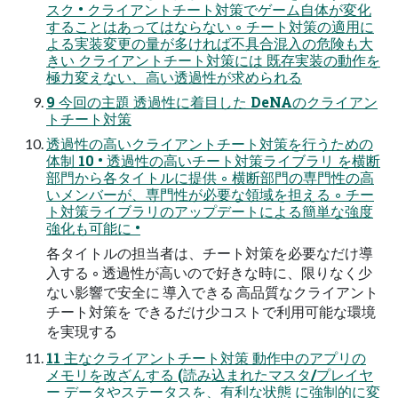
スク • クライアントチート対策でゲーム自体が変化
することはあってはならない ◦ チート対策の適用に
よる実装変更の量が多ければ不具合混入の危険も大
きい クライアントチート対策には 既存実装の動作を
極力変えない、高い透過性が求められる
9 今回の主題 透過性に着目した DeNAのクライアン
トチート対策
透過性の高いクライアントチート対策を行うための
体制 10 • 透過性の高いチート対策ライブラリ を横断
部門から各タイトルに提供 ◦ 横断部門の専門性の高
いメンバーが、専門性が必要な領域を担える ◦ チー
ト対策ライブラリのアップデートによる簡単な強度
強化も可能に •
各タイトルの担当者は、チート対策を必要なだけ導
入する ◦ 透過性が高いので好きな時に、限りなく少
ない影響で安全に 導入できる 高品質なクライアント
チート対策を できるだけ少コストで利用可能な環境
を実現する
11 主なクライアントチート対策 動作中のアプリの
メモリを改ざんする (読み込まれたマスタ/プレイヤ
ー データやステータスを、有利な状態 に強制的に変