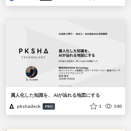
属人化した知識を、 AIが辿れる地図にする
pkshadeck
1
140
PRO