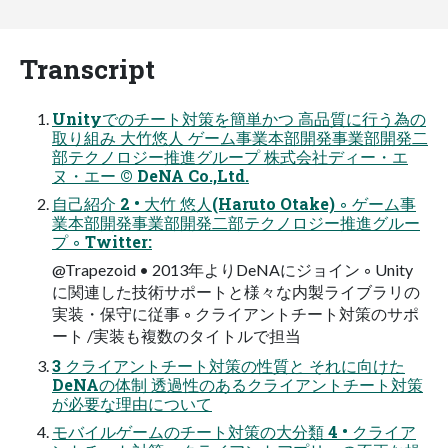
Transcript
Unityでのチート対策を簡単かつ 高品質に行う為の
取り組み 大竹悠人 ゲーム事業本部開発事業部開発二
部テクノロジー推進グループ 株式会社ディー・エ
ヌ・エー © DeNA Co.,Ltd.
自己紹介 2 • 大竹 悠人(Haruto Otake) ◦ ゲーム事
業本部開発事業部開発二部テクノロジー推進グルー
プ ◦ Twitter:
@Trapezoid • 2013年よりDeNAにジョイン ◦ Unity
に関連した技術サポートと様々な内製ライブラリの
実装・保守に従事 ◦ クライアントチート対策のサポ
ート /実装も複数のタイトルで担当
3 クライアントチート対策の性質と それに向けた
DeNAの体制 透過性のあるクライアントチート対策
が必要な理由について
モバイルゲームのチート対策の大分類 4 • クライア