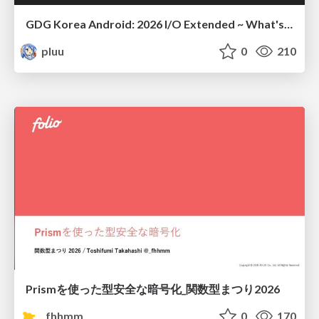
GDG Korea Android: 2026 I/O Extended ~ What's new in Android development tools
pluu
0
210
Prismを使った型安全な暗号化_関数型まつり2026
_fhhmm
0
170