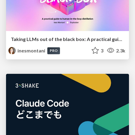
Taking LLMs out of the black box: A practical guide to human-in-the-loop distillation
inesmontani
3
2.3k
PRO