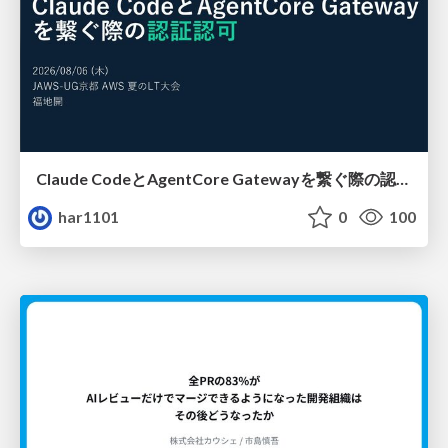
Claude CodeとAgentCore Gatewayを繋ぐ際の認証認可 / Authentication and authorization when connecting Claude Code with AgentCore Gateway
har1101
0
100