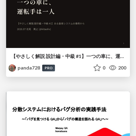
【やさしく解説 設計編・中級 #1】一つの車に、運転手は一人 ～ある倉庫システムの事例から～
panda728
0
200
PRO