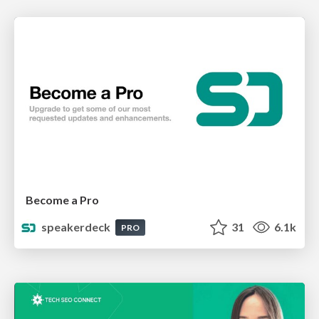
Become a Pro
speakerdeck
31
6.1k
PRO