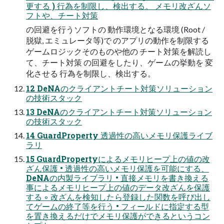
更する ) 行為を制限し、検出する。 メモリ改ざんソ
フトや、チート対策
の回避を行うソフトの 動作環境となる環境 (Root /
脱獄, エミュレータ等)で のアプリの動作を制限する
ゲームロジックそのものや他の チート対策を解読し
て、チート対策 の回避をしたり、ゲームの挙動を 変
化させる 行為を制限し、検出する。
12 DeNAのクライアントチート対策ソリューション
の技術スタック
13 DeNAのクライアントチート対策ソリューション
の技術スタック
14 GuardProperty 透過性の高いメモリ保護ライブ
ラリ
15 GuardPropertyによるメモリヒープ上の値の改
ざん保護 • 透過性の高いメモリ保護を可能にする、
DeNAの内製ライブラリ • 直接メモリを書き換える
事によるメモリヒープ上の値のデータ改ざんを保護
する ◦ 改ざんを検知したら登録した関数を呼び出し
てゲームの終了等を行う • フィールドに指定する型
を置き換えるだけでメモリ保護ができるというコン