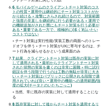
6 モバイルゲームのクライアントチート対策のコス
トの性質 • 運用中は継続的にチート対策コストがか
かり続ける ◦ 攻撃にさらされ続けるので、対策範囲
と強度の見直しを継続的に行う必要がある ◦ 運用で
の機能追加がされた際にもチート対策を行う必要が
ある • 重要である一方で、積極的に(多く)払いたい
コストではない
◦ チート対策は実行性能/実装工数の両面へのトレー
ドオフを伴う ◦ チート対策がUXに寄与するのは、チ
ート行為を減らせるかという成果面のみ
7 結果、クライアントチート対策は既存の実装に対
して適用される • 最初からクライアントチート対策
された状態の実装を書くのは非常に困難 ◦ 特に試行
錯誤を伴う段階で行うのは工数の無駄が非常に大き
い ◦ チート対策はパブリックに公開される段階で適
用されていれば良い • 運用中の機能への適用範囲/強
度の拡大(チータとのいたちごっこ)
◦ 当然、常に既存の実装に対して適用することにな
る
8 既存実装に対して後からチート対策を適用するリ