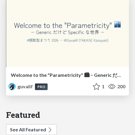
Welcome to the "Parametricity" 🏙️ − Generic だけど Specific な世界 −
guvalif
1
200
PRO
Featured
See All Featured