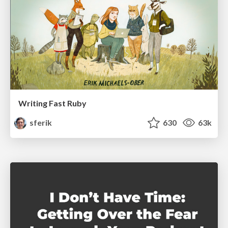
Writing Fast Ruby
sferik
630
63k