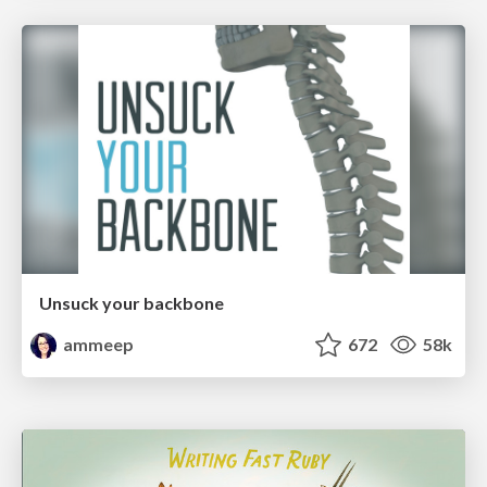
Unsuck your backbone
ammeep
672
58k