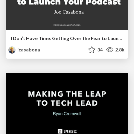
I Don’t Have Time: Getting Over the Fear to Launch Your Podcast
jcasabona
34
2.8k