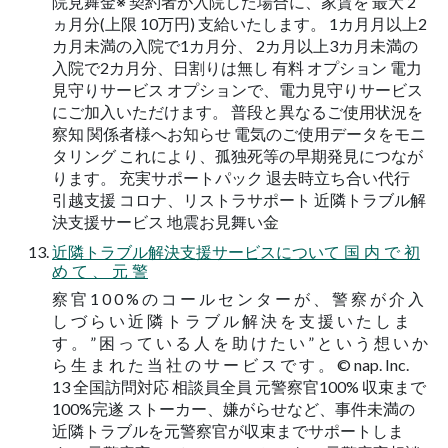
院見舞金※ 契約者が入院した場合に、家賃を 最大 2
ヵ月分(上限 10万円) 支給いたします。 1カ月月以上2
カ月未満の入院で1カ月分、 2カ月以上3カ月未満の
入院で2カ月分、日割りは無し 有料 オプション 電力
見守りサービス オプションで、電力見守りサービス
にご加入いただけます。 普段と異なるご使用状況を
察知 関係者様へお知らせ 電気のご使用データをモニ
タリング これにより、孤独死等の早期発見につなが
ります。 充実サポートパック 退去時立ち合い代行
引越支援 コロナ、リストラサポート 近隣トラブル解
決支援サービス 地震お見舞い金
近隣トラブル解決支援サービスについて 国 内 で 初
め て 、 元 警
察 官 1 0 0 % の コ ー ル セ ン タ ー が 、 警 察 が 介 入
し づ ら い 近 隣 ト ラ ブ ル 解 決 を 支 援 い た し ま
す 。 ” 困 っ て い る 人 を 助 け た い ” と い う 想 い か
ら 生 ま れ た 当 社 の サ ー ビ ス で す 。 © nap. Inc.
13 全国訪問対応 相談員全員 元警察官100% 収束まで
100%完遂 ストーカー、嫌がらせなど、事件未満の
近隣トラブルを元警察官が収束までサポートしま