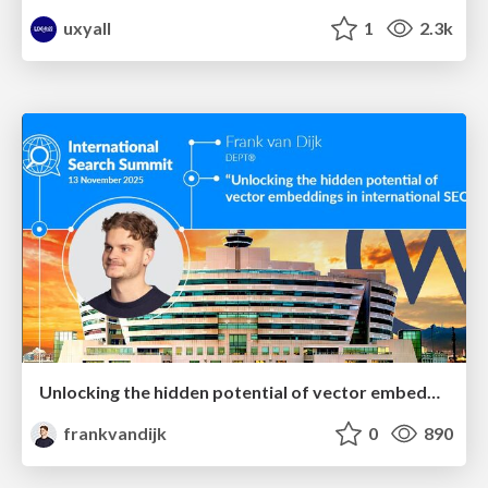
uxyall
1
2.3k
Unlocking the hidden potential of vector embeddings in international SEO
frankvandijk
0
890