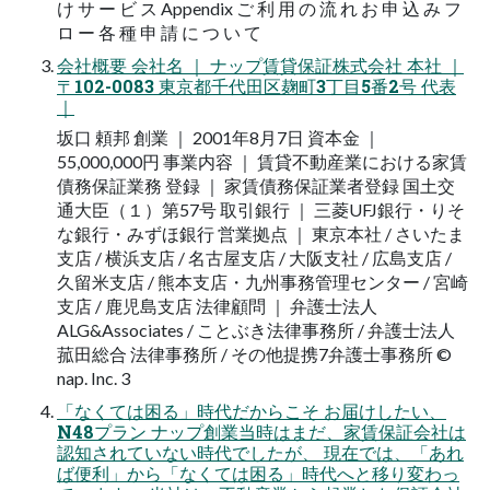
け サ ー ビ ス Appendix ご 利 用 の 流 れ お 申 込 み フ
ロ ー 各 種 申 請 に つ い て
会社概要 会社名 ｜ ナップ賃貸保証株式会社 本社 ｜
〒102-0083 東京都千代田区麹町3丁目5番2号 代表
｜
坂口 頼邦 創業 ｜ 2001年8月7日 資本金 ｜
55,000,000円 事業内容 ｜ 賃貸不動産業における家賃
債務保証業務 登録 ｜ 家賃債務保証業者登録 国土交
通大臣（１）第57号 取引銀行 ｜ 三菱UFJ銀行・りそ
な銀行・みずほ銀行 営業拠点 ｜ 東京本社 / さいたま
支店 / 横浜支店 / 名古屋支店 / 大阪支社 / 広島支店 /
久留米支店 / 熊本支店・九州事務管理センター / 宮崎
支店 / 鹿児島支店 法律顧問 ｜ 弁護士法人
ALG&Associates / ことぶき法律事務所 / 弁護士法人
菰田総合 法律事務所 / その他提携7弁護士事務所 ©
nap. Inc. 3
「なくては困る」時代だからこそ お届けしたい、
N48プラン ナップ創業当時はまだ、家賃保証会社は
認知されていない時代でしたが、 現在では、「あれ
ば便利」から「なくては困る」時代へと移り変わっ