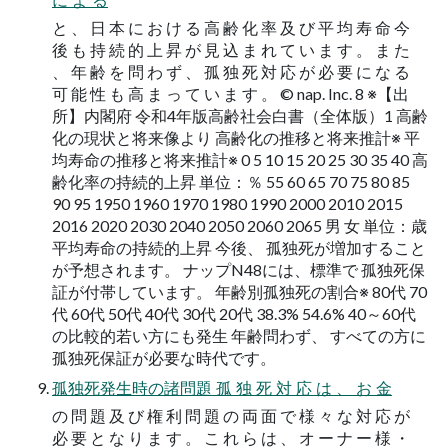
と 、 日 本 に お け る 高 齢 化 率 及 び 平 均 寿 命 今
後 も 持 続 的 上 昇 が 見 込 ま れ て い ま す 。 ま た
、 年 齢 を 問 わ ず 、 孤 独 死 対 応 が 必 要 に な る
可 能 性 も 高 ま っ て い ま す 。 © nap. Inc. 8 ※【出
所】内閣府 令和4年版高齢社会白書（全体版）1 高齢
化の現状と将来像より 高齢化の推移と将来推計※ 平
均寿命の推移と将来推計※ 0 5 10 15 20 25 30 35 40 高
齢化率の持続的上昇 単位：％ 55 60 65 70 75 80 85
90 95 1950 1960 1970 1980 1990 2000 2010 2015
2016 2020 2030 2040 2050 2060 2065 男 女 単位：歳
平均寿命の持続的上昇 今後、 孤独死が増加すること
が予想されます。 ナップN48には、標準で 孤独死保
証が付帯しています。 年齢別孤独死の割合※ 80代 70
代 60代 50代 40代 30代 20代 38.3% 54.6% 40～60代
の比較的若い方にも発生 年齢問わず、 すべての方に
孤独死保証が必要な時代です。
孤独死発生時の諸問題 孤 独 死 対 応 は 、 お 金
の 問 題 及 び 権 利 問 題 の 両 面 で 様 々 な 対 応 が
必 要 と な り ま す 。 こ れ ら は 、 オ ー ナ ー 様 ・