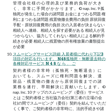
管 理 会 社 様 の 心 理 的 及 び 業 務 的 負 荷 が 大 き
く 、 非 常 に 手 間 が か か り ま す 。 © nap. Inc. 9 孤
独死が発生した場合の諸問題 お金にまつわる問題 権
利にまつわる諸問題 残置物撤去費用の負担 原状回復
手配・原状回復費用の負担 次の入居者が決まらない
相続人へ連絡、相続人を探す必要がある 相続人が見
つからない、協力してくれない 相続人による解約手
続きが必要 相続人に残置物の所有権放棄の書類提出
が必要
スムービングサービス詳細 入居者様に代わり下記3
項目の対応を行います。 N48孤独死・無断退去時の
各種対応サービス N 4 8 な ら 、 ご
契 約 者 様 の 非 常 時 （ 孤 独 死 ・ 無 断 退 去 ） に
お い て も 、 ス ム ー ズ に 権 利 問 題 を 解 決 、 遺
留 品 ・ 残 置 物 の 撤 去 か ら 原 状 回 復 ま で の 諸
業 務 を 遂 行 、 早 期 解 決 に 貢 献 い た し ま す 。 ©
nap. Inc. 10 ナップのスムービング（委任）サービス
とは ご契約者様と当社協力会社(第三者の立場の会
社)の間でスムービング（委任）契約を結んで いただ
くく事で、ご契約者様の非常時に、法的手続きや諸