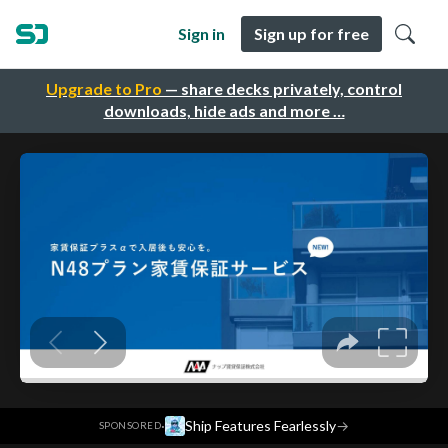
Sign in
Sign up for free
Upgrade to Pro
— share decks privately, control
downloads, hide ads and more …
·
Ship Features Fearlessly
→
SPONSORED