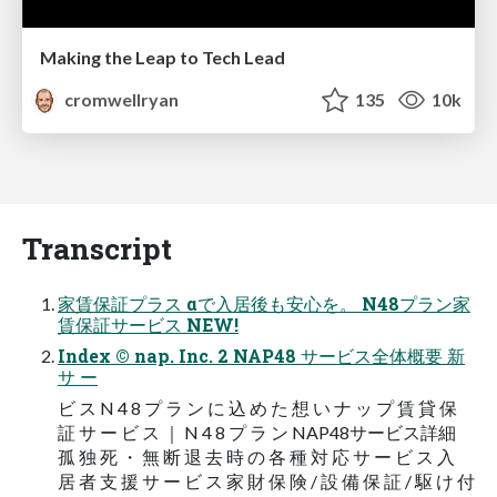
Making the Leap to Tech Lead
cromwellryan
135
10k
Transcript
家賃保証プラス αで入居後も安心を。 N48プラン家
賃保証サービス NEW!
Index © nap. Inc. 2 NAP48 サービス全体概要 新
サ ー
ビ ス N 4 8 プ ラ ン に 込 め た 想 い ナ ッ プ 賃 貸 保
証 サ ー ビ ス ｜ N 4 8 プ ラ ン NAP48サービス詳細
孤 独 死 ・ 無 断 退 去 時 の 各 種 対 応 サ ー ビ ス 入
居 者 支 援 サ ー ビ ス 家 財 保 険 / 設 備 保 証 / 駆 け 付