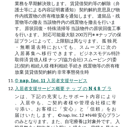
業務を早期解決致します。 賃貸借契約等の解除（弁
護士等による内容証明書通知） 契約解約意思及び物
件内残置物の所有権放棄を通知します。 遺留品・残
置物等の撤去 当該物件内の残置物を撤去を行いま
す。 原状回復・特殊清掃等 当該物件の原状回復工事
を行います。 対応可能最大額 200万円※ ※ナップの保
証プランによって、上限額は異なります。 孤 独 死
・ 無 断 退 去 時 に お い て も 、 ス ム ー ズ に 次 の
入 居 募 集 へ 移 行 で き ま す 。 ビジネスモデル特許
取得済 賃借人様 ナップ(協力会社) スムービング(委
託)契約 相続人様 権利相続 手続き 残置物等の所有権
放棄 賃貸借契約解約 非常事態発生時
© nap. Inc. 11 入居者支援サービス
入居者支援サービス概要 ナ ッ プ の N 4 8 プ ラ
ン は 、 下 記 の 充 実 し た サ ポ ー ト 内 容 に よ り
、 入 居 中 も 、 ご 契 約 者 様 や 管 理 会 社 様 に 寄
り 添 い 、 お 客 様 に 「 安 心 」 と 「 信 頼 」 を お
届 け い た し ま す 。 © nap. Inc. 12 ※N48 安心プラン
のみとなります。また、自宅療養は対象外です。 入