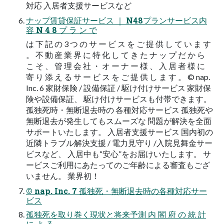
対応 入居者支援サービスなど
ナップ賃貸保証サービス ｜ N48プランサービス内
容 N 4 8 プ ラ ン で
は 下 記 の 3 つ の サ ー ビ ス を ご 提 供 し て い ま す
。 不 動 産 業 界 に 特 化 し て き た ナ ッ プ だ か ら
こ そ 、 管 理 会 社 ・ オ ー ナ ー 様 、 入 居 者 様 に
寄 り 添 え る サ ー ビ ス を ご 提 供 し ま す 。 © nap.
Inc. 6 家財保険 / 設備保証 / 駆け付けサービス 家財保
険や設備保証、 駆け付けサービスも付帯できます。
孤独死時・無断退去時の 各種対応サービス 孤独死や
無断退去が発生してもスムーズな 問題が解決を全面
サポートいたします。 入居者支援サービス 国内初の
近隣トラブル解決支援 / 電力見守り /入院見舞金サー
ビスなど、 入居中も“安心”をお届けいたします。 サ
ービスご利用にあたってのご年齢による審査もござ
いません。 業界初！
© nap. Inc. 7 孤独死・無断退去時の各種対応サー
ビス
孤独死を取り巻く現状と将来予測 内 閣 府 の 統 計
に よ る