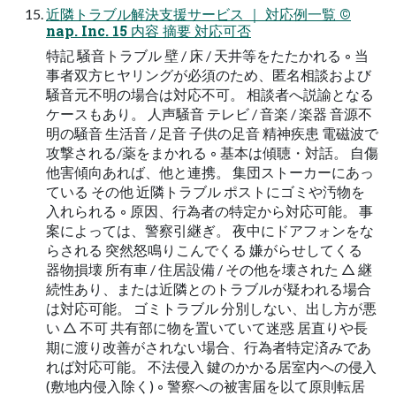
近隣トラブル解決支援サービス ｜ 対応例一覧 ©
nap. Inc. 15 内容 摘要 対応可否
特記 騒音トラブル 壁 / 床 / 天井等をたたかれる ◦ 当
事者双方ヒヤリングが必須のため、匿名相談および
騒音元不明の場合は対応不可。 相談者へ説諭となる
ケースもあり。 人声騒音 テレビ / 音楽 / 楽器 音源不
明の騒音 生活音 / 足音 子供の足音 精神疾患 電磁波で
攻撃される/薬をまかれる ◦ 基本は傾聴・対話。 自傷
他害傾向あれば、他と連携。 集団ストーカーにあっ
ている その他 近隣トラブル ポストにゴミや汚物を
入れられる ◦ 原因、行為者の特定から対応可能。 事
案によっては、警察引継ぎ。 夜中にドアフォンをな
らされる 突然怒鳴りこんでくる 嫌がらせしてくる
器物損壊 所有車 / 住居設備 / その他を壊された △ 継
続性あり、または近隣とのトラブルが疑われる場合
は対応可能。 ゴミトラブル 分別しない、出し方が悪
い △ 不可 共有部に物を置いていて迷惑 居直りや長
期に渡り改善がされない場合、行為者特定済みであ
れば対応可能。 不法侵入 鍵のかかる居室内への侵入
(敷地内侵入除く) ◦ 警察への被害届を以て原則転居