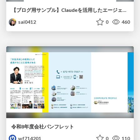
【ブログ用サンプル】Claudeを活用したエージェント分析レポート自動生成例
sai0412
0
460
令和8年度会社パンフレット
wf714201
0
110