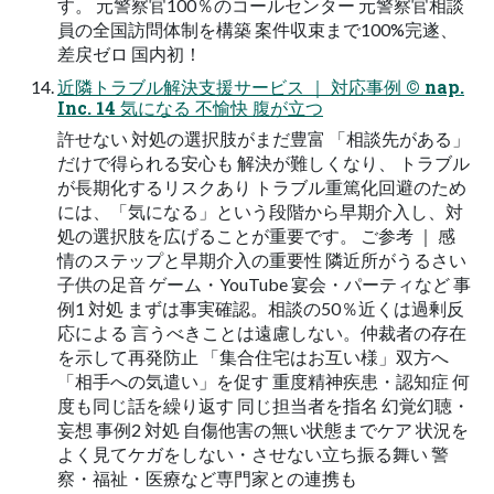
す。 元警察官100％のコールセンター 元警察官相談
員の全国訪問体制を構築 案件収束まで100%完遂、
差戻ゼロ 国内初！
近隣トラブル解決支援サービス ｜ 対応事例 © nap.
Inc. 14 気になる 不愉快 腹が立つ
許せない 対処の選択肢がまだ豊富 「相談先がある」
だけで得られる安心も 解決が難しくなり、 トラブル
が長期化するリスクあり トラブル重篤化回避のため
には、「気になる」という段階から早期介入し、対
処の選択肢を広げることが重要です。 ご参考 ｜ 感
情のステップと早期介入の重要性 隣近所がうるさい
子供の足音 ゲーム・YouTube 宴会・パーティなど 事
例1 対処 まずは事実確認。相談の50％近くは過剰反
応による 言うべきことは遠慮しない。仲裁者の存在
を示して再発防止 「集合住宅はお互い様」双方へ
「相手への気遣い」を促す 重度精神疾患・認知症 何
度も同じ話を繰り返す 同じ担当者を指名 幻覚幻聴・
妄想 事例2 対処 自傷他害の無い状態までケア 状況を
よく見てケガをしない・させない立ち振る舞い 警
察・福祉・医療など専門家との連携も