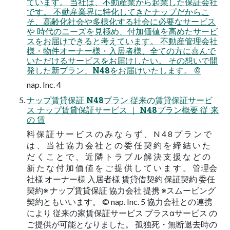
ています。 当社は、不動産業から起業した保証会社
です。 不動産業界に特化してきたナップだからこ
そ、高齢化社会や多様化する社会に必要なサービス
や 時代のニーズを見極め、付加価値を高めたサービ
スをお届けできると考えています。 不動産管理会社
様・物件オーナー様・入居者様、全ての方に喜んで
いただけるサービスをお届けしたい。 その想いで開
発した新プラン、N48をお届けいたします。 ©
nap. Inc. 4
ナップ賃貸保証 N48プラン 従来の賃貸保証サービ
ス ナップ賃貸保証サービス ｜ N48プラン概要 従 来
の 賃
料 保 証 サ ー ビ ス の み な ら ず 、 N 4 8 プ ラ ン で
は 、 当 社 協 力 会 社 と の 委 任 契 約 を 締 結 い た
だ く こ と で 、 近 隣 ト ラ ブ ル 解 決 支 援 な ど の
新 た な 付 加 価 値 を ご 提 供 し て い ま す 。 管理会
社様 オーナー様 入居者様 賃貸借契約 保証契約 委任
契約※ ナップ賃貸保証 協力会社 提携 ※スムービング
契約ともいいます。 © nap. Inc. 5 協力会社との連携
により 従来の家賃保証サービス プラスαサービス の
ご提供が可能となりました。 孤独死・無断退去時の