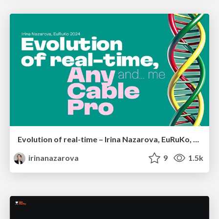
Evolution of real-time – Irina Nazarova, EuRuKo, 2024
irinanazarova
9
1.5k