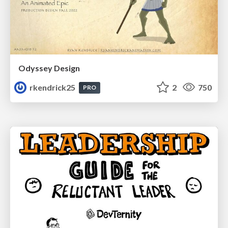
Odyssey Design
rkendrick25
2
750
PRO