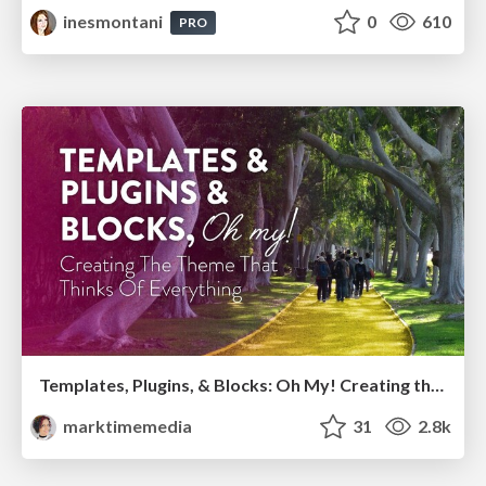
inesmontani
0
610
PRO
Templates, Plugins, & Blocks: Oh My! Creating the theme that thinks of everything
marktimemedia
31
2.8k