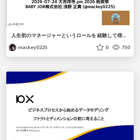
人生初のマネージャーというロールを 経験して得たもの・失ったもの / Reflections on My First Manager Role
mackey0225
0
750