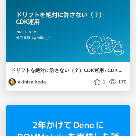
ドリフトを絶対に許さない（？）CDK運用 / CDK Ops with Zero Tolerance for Drifts (?)
akihisaikeda
1
170