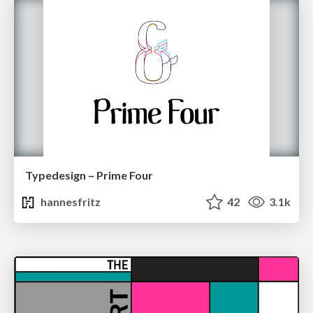
Typedesign – Prime Four
hannesfritz
42
3.1k