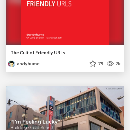
The Cult of Friendly URLs
andyhume
79
7k