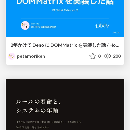
2年かけて Deno に DOMMatrix を実装した話 / How I implemented DOMMatrix in Deno over two years
petamoriken
0
200