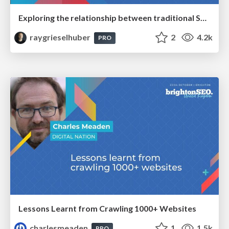
Exploring the relationship between traditional SERPs and Gen AI search
raygrieselhuber
2
4.2k
PRO
Lessons Learnt from Crawling 1000+ Websites
charlesmeaden
1
1.5k
PRO