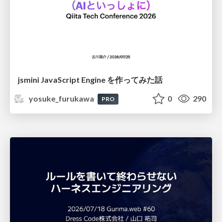
jsmini JavaScript Engine を作ってみた話
yosuke_furukawa
0
290
PRO