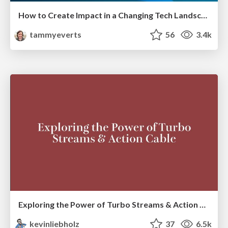
How to Create Impact in a Changing Tech Landscape [PerfNow 2023]
tammyeverts
56
3.4k
Exploring the Power of Turbo Streams & Action Cable | RailsConf2023
kevinliebholz
37
6.5k