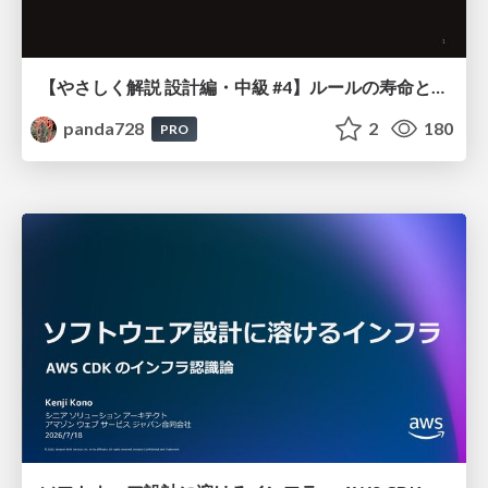
【やさしく解説 設計編・中級 #4】ルールの寿命と、システムの年輪
panda728
2
180
PRO