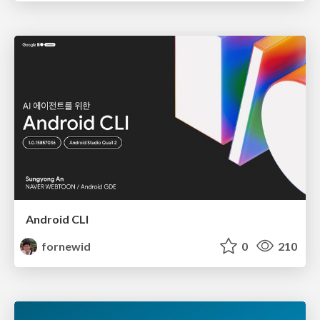
Android CLI
fornewid
0
210