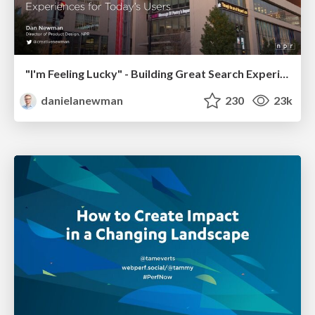
"I'm Feeling Lucky" - Building Great Search Experiences for Today's Users (#IAC19)
danielanewman
230
23k