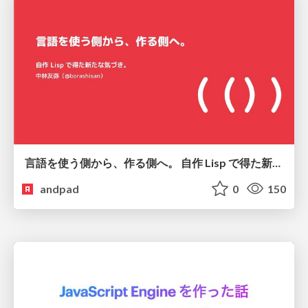
言語を使う側から、作る側へ。 自作 Lisp で得た新たな気づき。
andpad
0
150