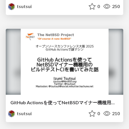
tsutsui
0
250
GitHub Actionsを使ってNetBSDマイナー機種用のビルドテストCIを書いてみた話 / OSC2025Osaka
tsutsui
0
210