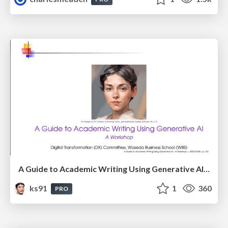
A Guide to Academic Writing Using Generative AI - A Workshop
ks91
1
360
PRO