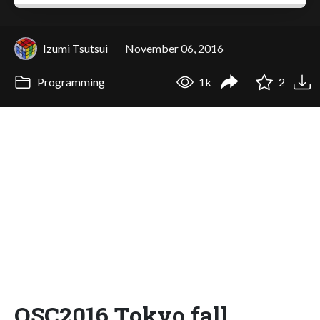
Izumi Tsutsui
November 06, 2016
Programming
1k
2
OSC2016 Tokyo fall