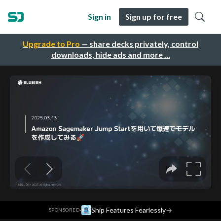
Sign in
Sign up for free
Upgrade to Pro
— share decks privately, control
downloads, hide ads and more …
·
Ship Features Fearlessly
→
SPONSORED