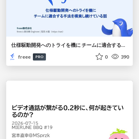
仕様駆動開発へのトライを機に チームに適合する手法を模索し続けている話
freee
0
390
PRO