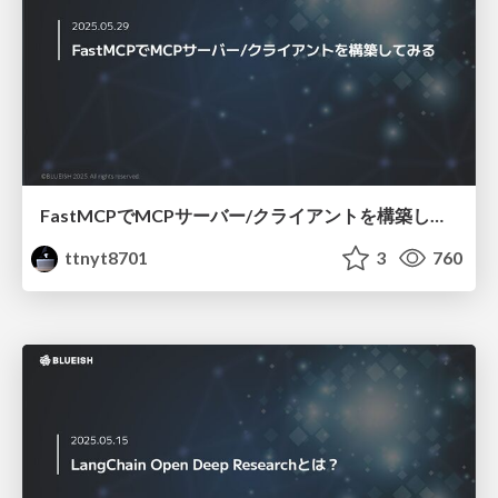
FastMCPでMCPサーバー/クライアントを構築してみる
ttnyt8701
3
760