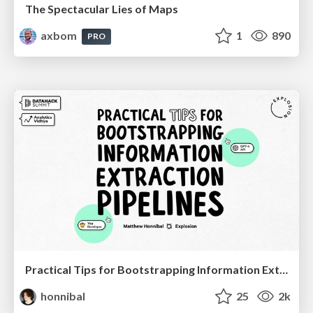
The Spectacular Lies of Maps
axbom
1
890
PRO
Practical Tips for Bootstrapping Information Extraction Pipelines
honnibal
25
2k