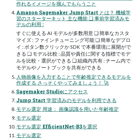
作れるイメージを掴んでもらうこと
Amazon Sagemaker Jump Start とは？ 機械学
習のスターターキット 主な機能 ❏ 事前学習済みモ
デルの利用 :
すぐに使える AI モデルが多数用意 ❏ 簡単なカスタ
マイズ : ファインチューニング可能 ❏ 簡単なデプロ
イ : ボタン数クリックか SDK で本番環境に展開がで
きる ❏ モデル比較 : 品質や責任に関する指標でモデ
ルを比較・選択ができる ❏ 組織内共有 : チーム内で
モデルやノートブックを共有ができる
人物画像を入力することで年齢推定できるモデルを
作成する さっそくやってみましょう！ 🚀
Sagemaker Studioにアクセス
Jump Start 学習済みのモデルを利用できる
モデル選定 用途： 画像認識を用いた年齢推定
モデル選定
モデル選定 EfficientNet-B3を選択
モデル選定