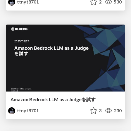
ttnyt8701
2
530
Amazon Bedrock LLM as a Judgeを試す
ttnyt8701
3
230