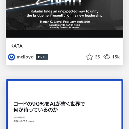
KATA
mclloyd
35
15k
PRO