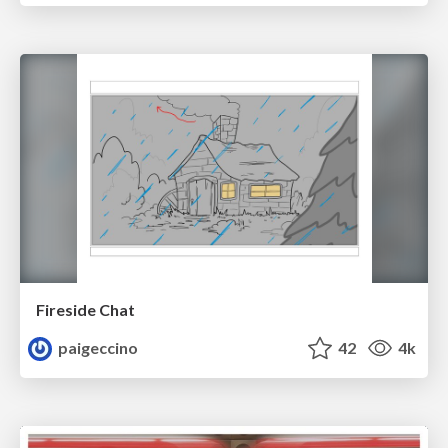
Fireside Chat
paigeccino
42
4k