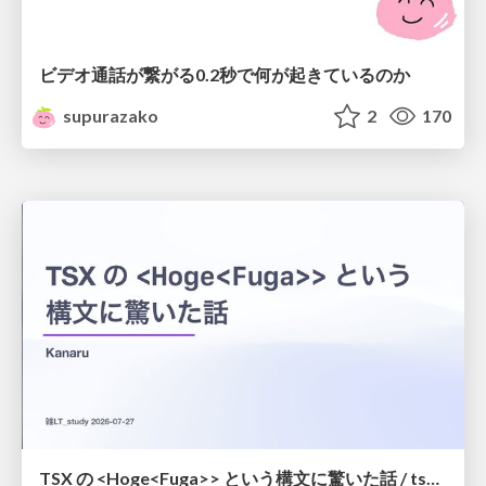
ビデオ通話が繋がる0.2秒で何が起きているのか
supurazako
2
170
TSX の <Hoge<Fuga>> という構文に驚いた話 / tsx-type-argument-syntax