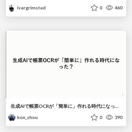
ivargrimstad
0
460
生成AIで帳票OCRが「簡単に」作れる時代になった？
kon_shou
0
390