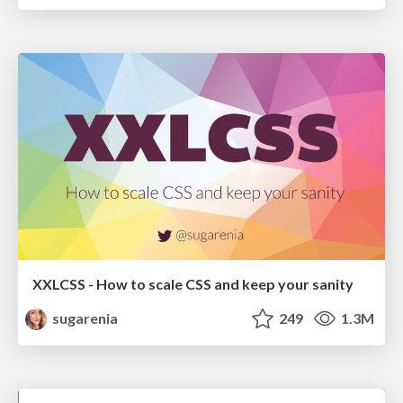
XXLCSS - How to scale CSS and keep your sanity
sugarenia
249
1.3M