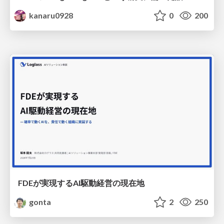
kanaru0928
0
200
FDEが実現するAI駆動経営の現在地
gonta
2
250