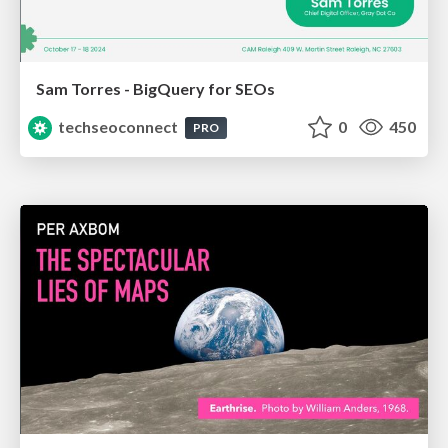
Sam Torres - BigQuery for SEOs
techseoconnect
0
450
PRO