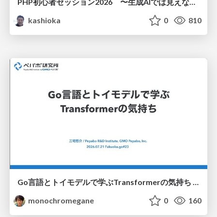
PHP初心者セッション2026 〜生成AIでは見えない裏側を知る：今だからLAMPを通して仕組みを学ぶ〜
kashioka
0
810
Go言語とトイモデルで学ぶTransformerの気持ち / fukuokago23-transformer
monochromegane
0
160