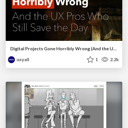
Digital Projects Gone Horribly Wrong (And the UX Pros Who Still Save the Day) - Dean Schuster
uxyall
1
2.2k