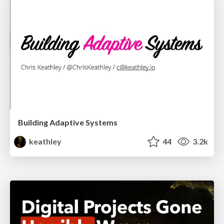
Building Adaptive Systems
keathley
44
3.2k