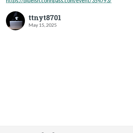
https://blueish.connpass.com/event/354793/
ttnyt8701
May 15, 2025