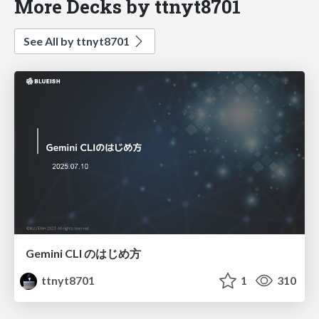
More Decks by ttnyt8701
See All by ttnyt8701
Gemini CLI のはじめ方
ttnyt8701
1
310