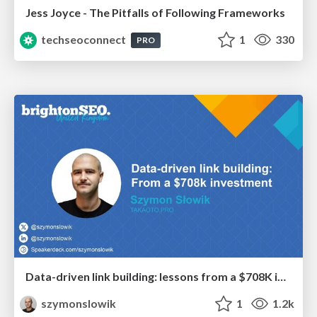
Jess Joyce - The Pitfalls of Following Frameworks
techseoconnect
1
330
PRO
Data-driven link building: lessons from a $708K investment (BrightonSEO talk)
szymonslowik
1
1.2k