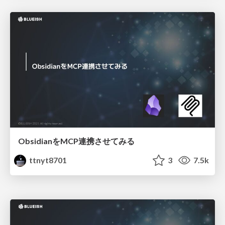
ObsidianをMCP連携させてみる
ttnyt8701
3
7.5k