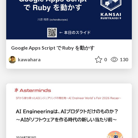
Google Apps Script で Ruby を動かす
kawahara
0
130