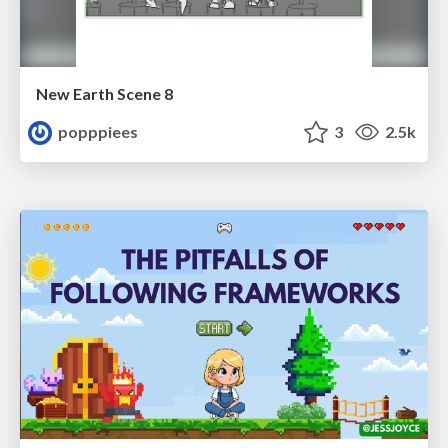
New Earth Scene 8
popppiees
3
2.5k