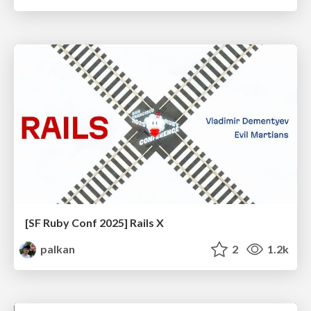
[SF Ruby Conf 2025] Rails X
palkan
2
1.2k