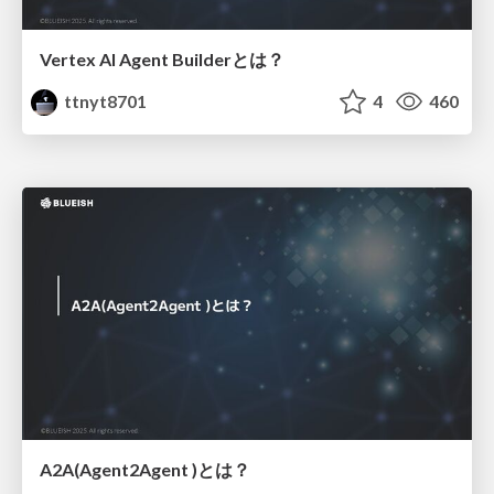
Vertex AI Agent Builderとは？
ttnyt8701
4
460
A2A(Agent2Agent )とは？