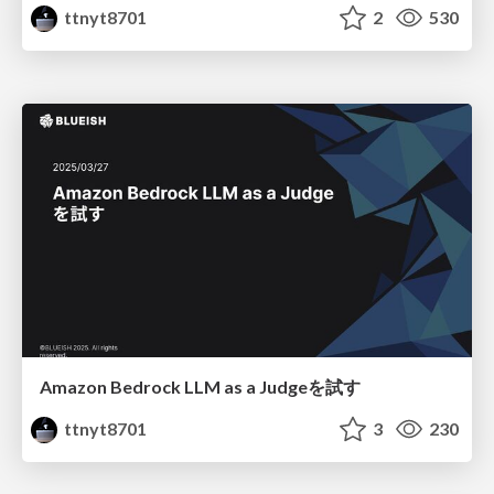
ttnyt8701
2
530
Amazon Bedrock LLM as a Judgeを試す
ttnyt8701
3
230