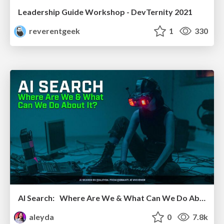
Leadership Guide Workshop - DevTernity 2021
reverentgeek
1
330
AI Search: Where Are We & What Can We Do About It?
aleyda
0
7.8k