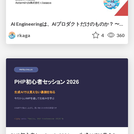
AI Engineeringは、AIプロダクトだけのものか？ 〜AIがソフトウェアを作る時代の新しい当たり前〜 / No AI in your product. AI Engineering in your development.
rkaga
4
360