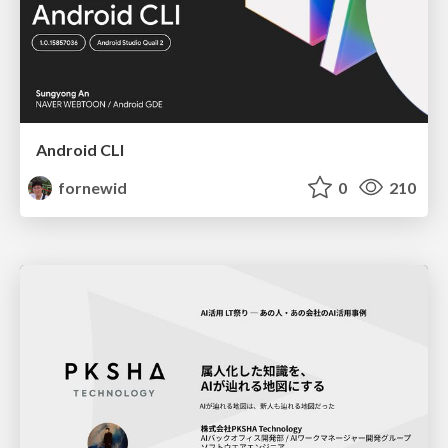
Android CLI
fornewid
0
210