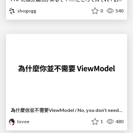
shogogg
0
540
為什麼你並不需要ViewModel / No, you don't need a ViewModel
lovee
1
480