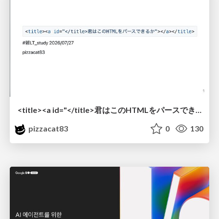
<title><a id="</title>君はこのHTMLをパースできるか"></a></title> #雑LT_study
pizzacat83
0
130