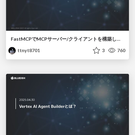
FastMCPでMCPサーバー/クライアントを構築してみる
ttnyt8701
3
760