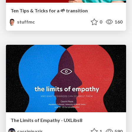
Ten Tips & Tricks for a 🌱 transition
stuffmc
0
160
The Limits of Empathy - UXLibs8
cassininazir
1
590