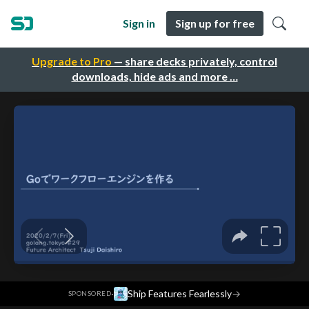
Sign in
Sign up for free
Upgrade to Pro
— share decks privately, control
downloads, hide ads and more …
·
Ship Features Fearlessly
→
SPONSORED