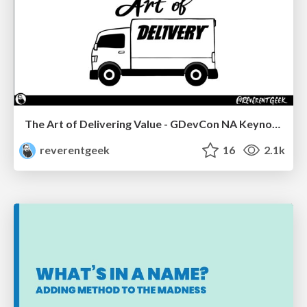
The Art of Delivering Value - GDevCon NA Keynote
reverentgeek
16
2.1k