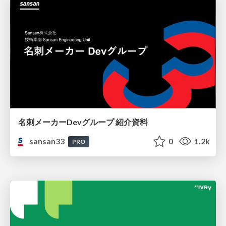
名刺メーカーDevグループ 紹介資料
sansan33
0
1.2k
PRO