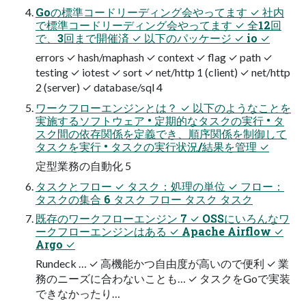
Goの標準コードリーディング会やってます ✓ 社内
で標準コードリーディング会やってます ✓ 全12回
で、3回まで開催済 ✓ 以下のパッケージ ✓ io ✓
errors ✓ hash/maphash ✓ context ✓ flag ✓ path ✓
testing ✓ iotest ✓ sort ✓ net/http 1 (client) ✓ net/http
2 (server) ✓ database/sql 4
ワークフローエンジンとは？ ✓ 以下のようなことを
実施するソフトウェア • 定期的なタスクの実行 • タ
スク間の依存関係を定義でき、順序関係を制御して
タスクを実行 • タスクの実行状況/結果を管理 ✓
定型業務の自動化 5
タスクとフロー ✓ タスク：処理の単位 ✓ フロー：
タスクの集合 6 タスク フロー タスク タスク
既存のワークフローエンジン 7 ✓ OSSにいろんなワ
ークフローエンジンはある ✓ Apache Airflow ✓
Argo ✓
Rundeck … ✓ 高機能かつ自由度が高いので便利 ✓ 業
務のニーズに合わないことも… ✓ タスクをGoで実装
できなかったり…