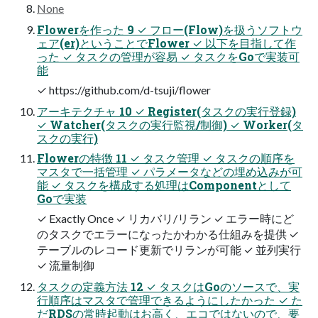
None
Flowerを作った 9 ✓ フロー(Flow)を扱うソフトウ
ェア(er)ということでFlower ✓ 以下を目指して作
った ✓ タスクの管理が容易 ✓ タスクをGoで実装可
能
✓ https://github.com/d-tsuji/flower
アーキテクチャ 10 ✓ Register(タスクの実行登録)
✓ Watcher(タスクの実行監視/制御) ✓ Worker(タ
スクの実行)
Flowerの特徴 11 ✓ タスク管理 ✓ タスクの順序を
マスタで一括管理 ✓ パラメータなどの埋め込みが可
能 ✓ タスクを構成する処理はComponentとして
Goで実装
✓ Exactly Once ✓ リカバリ/リラン ✓ エラー時にど
のタスクでエラーになったかわかる仕組みを提供 ✓
テーブルのレコード更新でリランが可能 ✓ 並列実行
✓ 流量制御
タスクの定義方法 12 ✓ タスクはGoのソースで、実
行順序はマスタで管理できるようにしたかった ✓ た
だRDSの常時起動はお高く、エコではないので、要