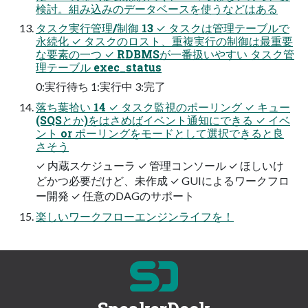
検討。組み込みのデータベースを使うなどはある
タスク実行管理/制御 13 ✓ タスクは管理テーブルで
永続化 ✓ タスクのロスト、重複実行の制御は最重要
な要素の一つ ✓ RDBMSが一番扱いやすい タスク管
理テーブル exec_status
0:実行待ち 1:実行中 3:完了
落ち葉拾い 14 ✓ タスク監視のポーリング ✓ キュー
(SQSとか)をはさめばイベント通知にできる ✓ イベ
ント or ポーリングをモードとして選択できると良
さそう
✓ 内蔵スケジューラ ✓ 管理コンソール ✓ ほしいけ
どかつ必要だけど、未作成 ✓ GUIによるワークフロ
ー開発 ✓ 任意のDAGのサポート
楽しいワークフローエンジンライフを！