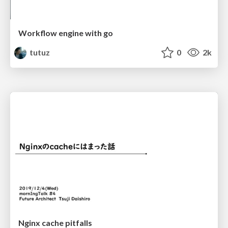
Workflow engine with go
tutuz
0
2k
Nginx cache pitfalls