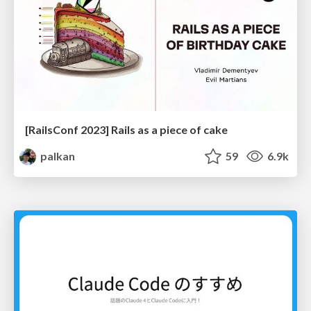
[RailsConf 2023] Rails as a piece of cake
palkan
59
6.9k