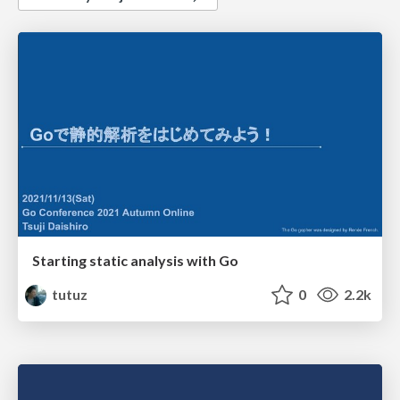
Starting static analysis with Go
tutuz
0
2.2k