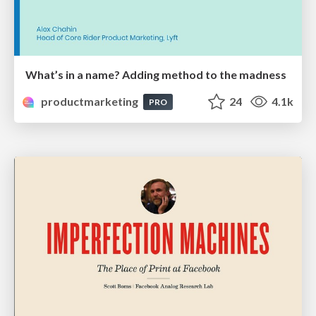
What’s in a name? Adding method to the madness
productmarketing
24
4.1k
PRO