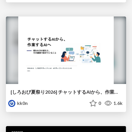
[しろおび夏祭り2026] チャットするAIから、作業するAIへ - 使われ方の変化と、その裏側で起きていること
kk0n
0
1.6k