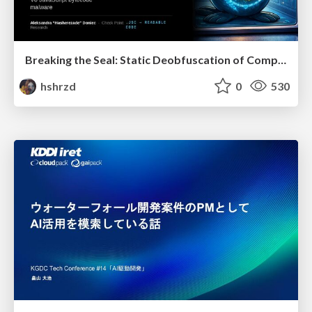
Breaking the Seal: Static Deobfuscation of Compiled V8 JavaScript Bytecode Malware
hshrzd
0
530