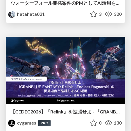
ウォーターフォール開発案件のPMとしてAI活用を模索している話
hatahata021
3
320
【CEDEC2026】『Relink』を拡張せよ - 『GRANBLUE FANTASY: Relink - Endless Ragnarok』の開発速度と品質を守るCI運用
cygames
0
130
PRO