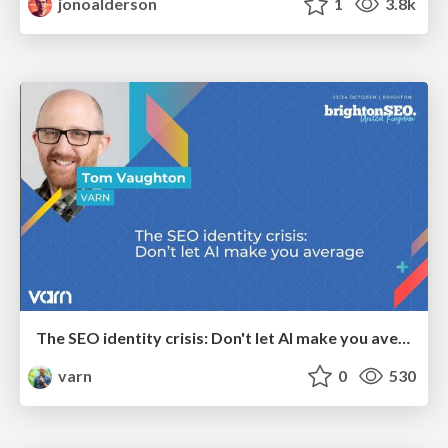
jonoalderson
1
3.8k
The SEO identity crisis: Don't let AI make you average
varn
0
530