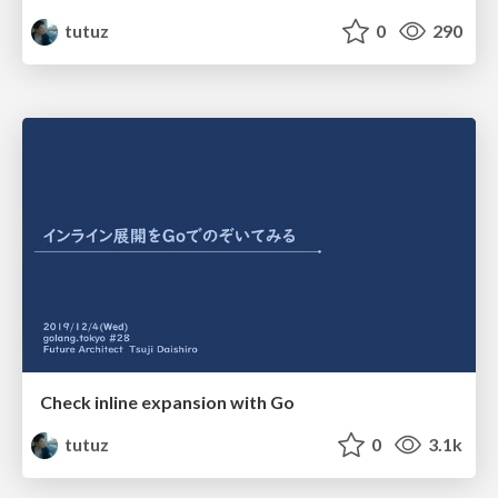
tutuz
0
290
Check inline expansion with Go
tutuz
0
3.1k