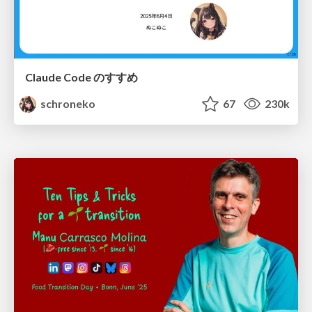
Claude Code のすすめ
schroneko
67
230k