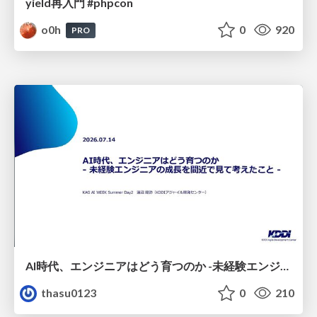
yield再入門 #phpcon
o0h
0
920
PRO
AI時代、エンジニアはどう育つのか -未経験エンジニアの成長を間近で見て考えたこと-
thasu0123
0
210