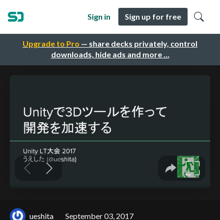
Sign in
Sign up for free
Upgrade to Pro
— share decks privately, control
downloads, hide ads and more …
ueshita
September 03, 2017