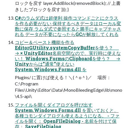
ロックを戻す layer.AddBlock(removedBlock); // 上書
きしたブロックを戻す })); }
C#のラムダ式は超便利 操作コマンドごとにクラス
を作る必要がない 保持するべきデータはローカル変
数に保存 ラムダ式で参照すると勝手にキャプチャさ
れる データが不要になったらGCが解放してくれる
コピー＆ペースト機能を作る
EditorGUtility.systemCopyBufferを使う？
→ × UnityEditor名前空間なので、実行時に使えな
い！ Windows.FormsのClipboardを使う？ →
Unityからは”通常”使えない
System.Windows.Forms.dll を
Plugins/ に置けば使える！＼(＾o＾)／ 場所：
C:\Program
Files\Unity\Editor\Data\MonoBleedingEdge\lib\mono
\4.5-api\
ファイルを開くダイアログを呼び出す
System.Windows.Forms.dll を置いておくと、
各種コモンダイアログも使えるようになる。 - ファ
イルを開く： OpenFIleDialog - 名前を付けて保
存： SaveFileDialog