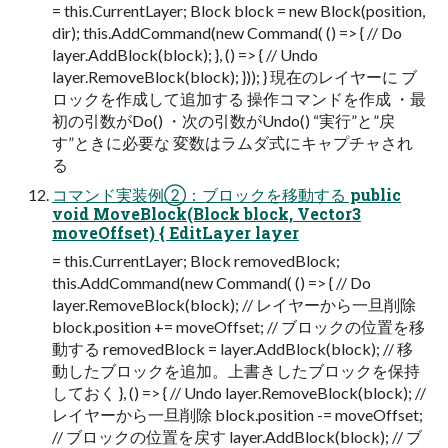
= this.CurrentLayer; Block block = new Block(position,
dir); this.AddCommand(new Command( () => { // Do
layer.AddBlock(block); }, () => { // Undo
layer.RemoveBlock(block); })); } 現在のレイヤーに ブ
ロックを作成して追加する 操作コマンドを作成 ・最
初の引数がDo() ・次の引数がUndo() “実行”と”戻
す”ときに必要な 変数はラムダ式にキャプチャされ
る
コマンド実装例②：ブロックを移動する public
void MoveBlock(Block block, Vector3
moveOffset) { EditLayer layer
= this.CurrentLayer; Block removedBlock;
this.AddCommand(new Command( () => { // Do
layer.RemoveBlock(block); // レイヤーから一旦削除
block.position += moveOffset; // ブロックの位置を移
動する removedBlock = layer.AddBlock(block); // 移
動したブロックを追加。上書きしたブロックを保持
しておく }, () => { // Undo layer.RemoveBlock(block); //
レイヤーから一旦削除 block.position -= moveOffset;
// ブロックの位置を戻す layer.AddBlock(block); // ブ