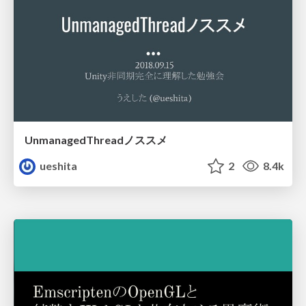
UnmanagedThreadノススメ
ueshita
2
8.4k