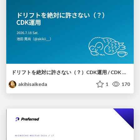
ドリフトを絶対に許さない（？）CDK運用 / CDK Ops with Zero Tolerance for Drifts (?)
akihisaikeda
1
170