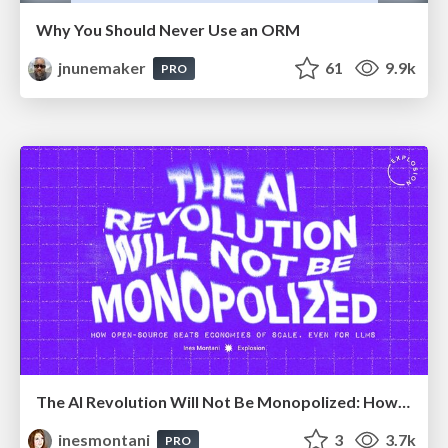
Why You Should Never Use an ORM
jnunemaker
61
9.9k
PRO
The AI Revolution Will Not Be Monopolized: How open-source beats economies of scale, even for LLMs
inesmontani
3
3.7k
PRO