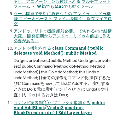
るし、アニメーションも付けられる マルチプラット
フォーム ・ WinでもMacでも動くツール！
ツール開発で絶対に必要なもの アンドゥ、リドゥ機
能 コピー＆ペースト ファイルを開く、保存ダイアロ
グ
アンドゥ、リドゥ機能 絶対必要。 でも作るのは結構
大変。 開発初期からアンドゥ、リドゥを前提に作る
必要がある。
アンドゥ機能を作る class Command { public
delegate void Method(); public Method
Do {get; private set;} public Method Undo {get; private
set;} public Command(Method doMethod, Method
undoMethod) { this.Do = doMethod; this.Undo =
undoMethod; } } 全ての操作をコマンド化 操作するた
びにCommandをnewして ListにAddする。 実行する
ときは Do(); 元に戻す(アンドゥ)ときは Undo(); やり
直す(リドゥ)するときは Do();
コマンド実装例①：ブロックを追加する public
void AddBlock(Vector3 position,
BlockDirection dir) { EditLayer layer