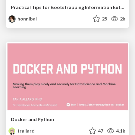
Practical Tips for Bootstrapping Information Extraction Pipelines
honnibal
25
2k
Docker and Python
trallard
47
4.1k