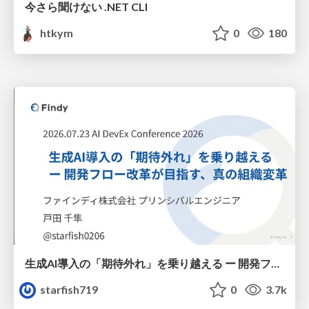
今さら聞けない .NET CLI
htkym
0
180
生成AI導入の「期待外れ」を乗り越える ー 開発フロー改革が目指す、真の組織変革
starfish719
0
3.7k