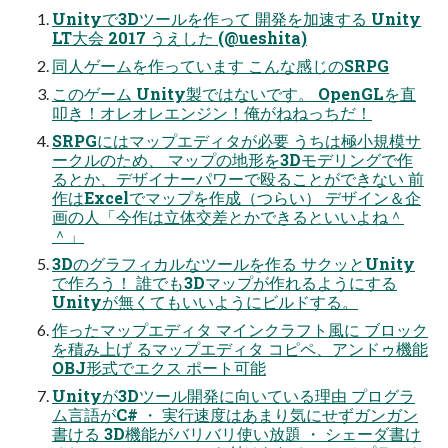
Unityで3Dツールを作って 開発を加速する Unity
LT大会 2017 うえした (@ueshita)
同人ゲームを作っています こんな感じのSRPG
このゲーム Unity製ではないです。 OpenGLを直
叩き！オレオレエンジン！俺がねねっちだ！
SRPGにはマップエディタが必要 うちは極小規模サ
ークルのため、 マップの地形を3Dモデリングで作
るとか、デザイナーパワーで殴ることができない 前
作はExcelでマップを作成（つらい） デザイン＆企
画の人「今作は立体交差とかできるといいよね＾
＾」
3Dのグラフィカルなツールを作る サクッとUnity
で作ろう！ 誰でも3Dマップが作れるようにする
Unityが無くてもいいようにビルドする。
作ったマップエディタ マインクラフト風に ブロック
を積み上げ るマップエディタ コピペ、アンドゥ機能
OBJ形式でエクス ポート可能
Unityが3Dツール開発に向いている理由 プログラ
ム言語がC# ・ 実行速度はあまり気にせずガンガン
書ける 3D機能がバリバリ使い放題 ・ シェーダ書け