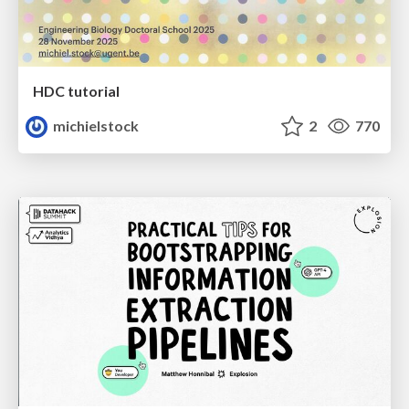
HDC tutorial
michielstock
2
770