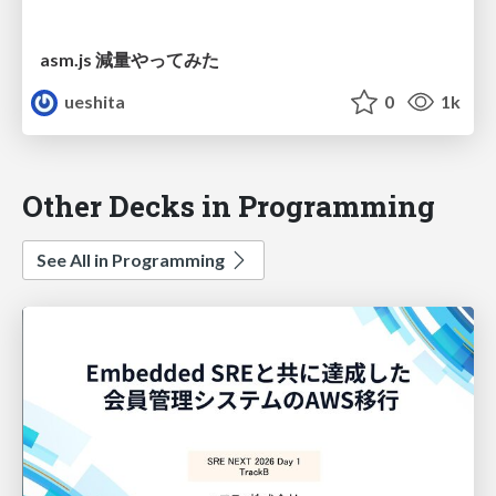
asm.js 減量やってみた
ueshita
0
1k
Other Decks in Programming
See All in Programming