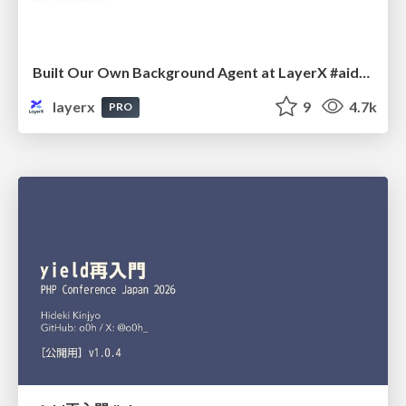
Built Our Own Background Agent at LayerX #aidevex_findy
layerx
9
4.7k
PRO