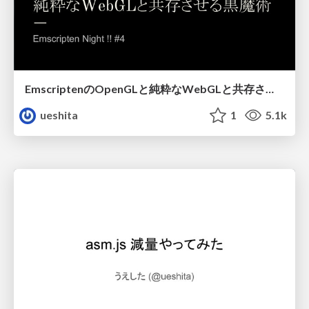
EmscriptenのOpenGLと純粋なWebGLと共存させる黒魔術
ueshita
1
5.1k