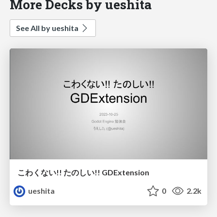
More Decks by ueshita
See All by ueshita
こわくない!! たのしい!! GDExtension
ueshita
0
2.2k