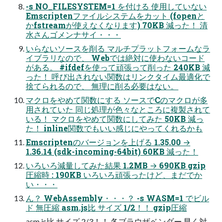
-s NO_FILESYSTEM=1 を付ける 使用していない
Emscriptenファイルシステムをカット (fopenと
かfstreamが使えなくなります) 70KB 減った！ 清
水さんゴメンナサイ・・・
いらないソースを削る マルチプラットフォームなラ
イブラリなので、 Webでは絶対に使わないコード
がある。 #ifdefを使って頑張って削った 240KB 減
った！ 呼び出されない関数はリンクタイム最適化で
捨てられるので、 無理に削る必要はない。
マクロをやめて関数にする ソースでCのマクロが多
用されていた 同じ処理が色々なところに複製されて
いる！ マクロをやめて関数にしてみた 50KB 減っ
た！ inline関数でもいい感じにやってくれるかも
Emscriptenのバージョンを上げる 1.35.00 →
1.36.14 (sdk-incoming-64bit) 60KB 減った！
いろいろ減量してみた結果 1.2MB → 690KB gzip
圧縮時 : 190KB いろいろ頑張ったけど、まだでか
い・・・
ん？ WebAssembly・・・？ -s WASM=1 でビル
ド 無圧縮 asm.js比 サイズ 1/2！！ gzip圧縮
asm.js比 サイズ 2/3！！ 各ブラウザベンダー 早く対