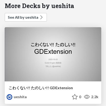
More Decks by ueshita
See All by ueshita
こわくない!! たのしい!! GDExtension
ueshita
0
2.2k