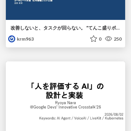
改善しないと、タスクが回らない。 “てんこ盛りポジション” を引き継いだ情シスの、入社3ヶ月の業務改善録
krm963
0
250