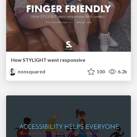
How STYLIGHT went responsive
nonsquared
100
6.2k