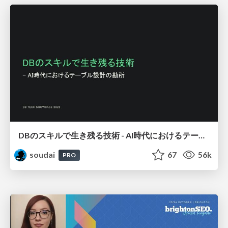
DBのスキルで生き残る技術 - AI時代におけるテーブル設計の勘所
soudai
67
56k
PRO