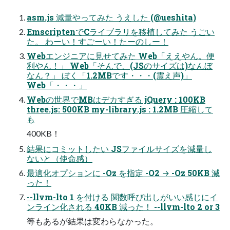
asm.js 減量やってみた うえした (@ueshita)
EmscriptenでCライブラリを移植してみた うごい
た。 わーい！すごーい！たーのしー！
Webエンジニアに見せてみた Web「ええやん。便
利やん！」 Web「そんで、(JSのサイズは)なんぼ
なん？」 ぼく「1.2MBです・・・(震え声)」
Web「・・・」
Webの世界でMBはデカすぎる jQuery : 100KB
three.js: 500KB my-library.js : 1.2MB 圧縮して
も
400KB！
結果にコミットしたい JSファイルサイズを減量し
ないと（使命感）
最適化オプションに -Oz を指定 -O2 → -Oz 50KB 減
った！
--llvm-lto 1 を付ける 関数呼び出しがいい感じにイ
ンライン化される 40KB 減った！ --llvm-lto 2 or 3
等もあるが結果は変わらなかった。