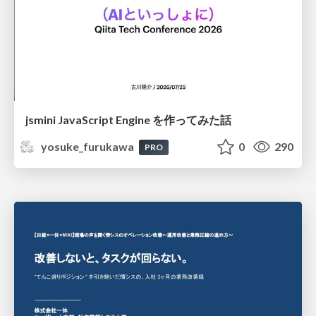
jsmini JavaScript Engine を作ってみた話
yosuke_furukawa
0
290
PRO