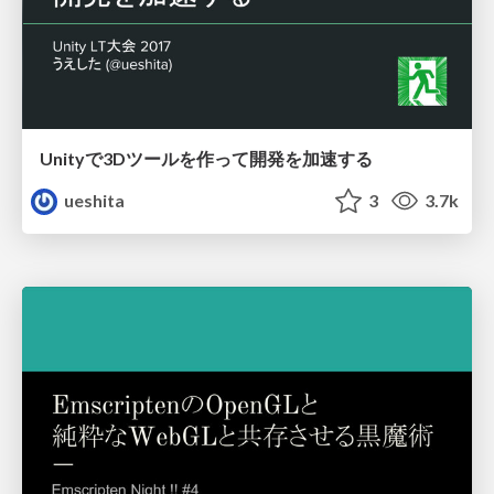
Unityで3Dツールを作って開発を加速する
ueshita
3
3.7k