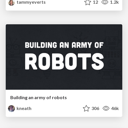
tammyeverts
12
1.2k
Building an army of robots
kneath
306
46k