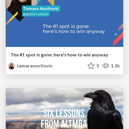
The #1 spot is gone: here's how to win anyway
tamaranovitovic
3
1.1k