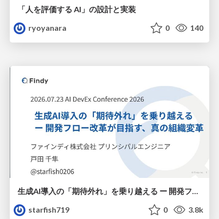
「人を評価する AI」の 設計と実装
ryoyanara
0
140
生成AI導入の「期待外れ」を乗り越える ー 開発フロー改革が目指す、真の組織変革
starfish719
0
3.8k