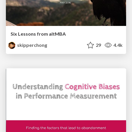
Six Lessons from altMBA
skipperchong
29
4.4k