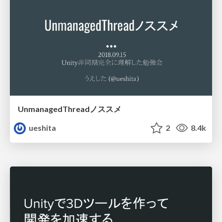
UnmanagedThreadノススメ
ueshita
2
8.4k