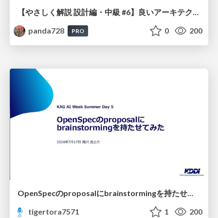
【やさしく解説 設計編・中級 #6】良いアーキテクチャとは ～ 一本の登り道の、行き先 ～
panda728
0
200
PRO
OpenSpecのproposalにbrainstormingを持たせてみた
tigertora7571
1
200