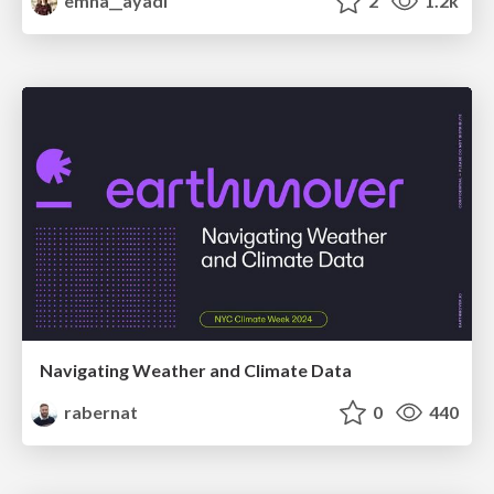
emna__ayadi
2
1.2k
Navigating Weather and Climate Data
rabernat
0
440