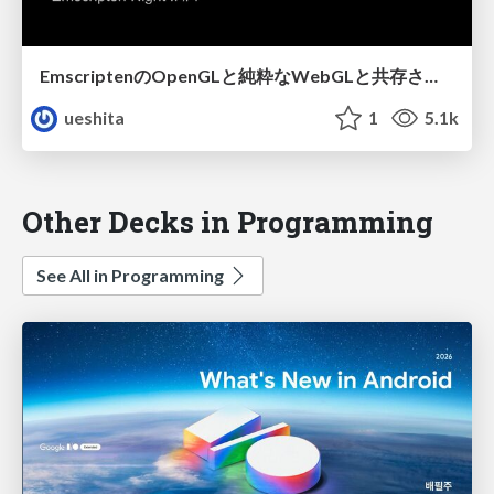
EmscriptenのOpenGLと純粋なWebGLと共存させる黒魔術
ueshita
1
5.1k
Other Decks in Programming
See All in Programming