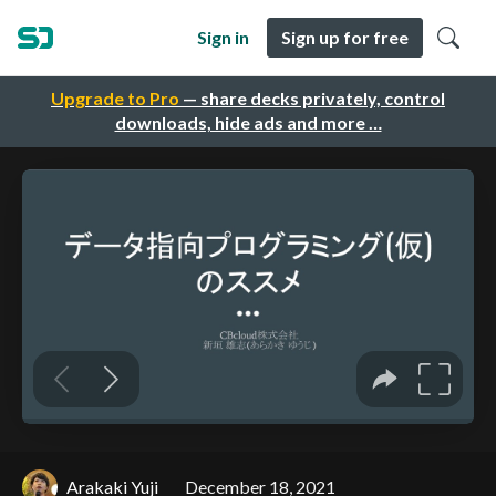
Sign in
Sign up for free
Upgrade to Pro
— share decks privately, control
downloads, hide ads and more …
Arakaki Yuji
December 18, 2021