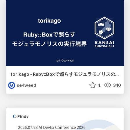
torikago - Ruby::Boxで照らすモジュラモノリスの実行境界
se4weed
1
340