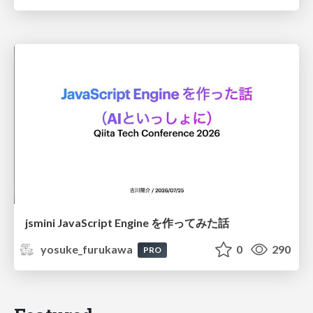
jsmini JavaScript Engine を作ってみた話
yosuke_furukawa
0
290
PRO