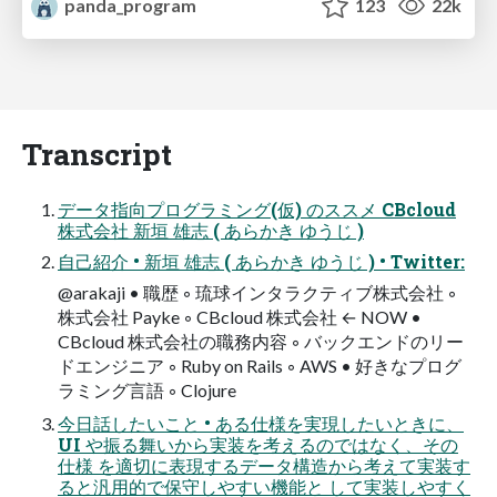
panda_program
123
22k
Transcript
データ指向プログラミング(仮) のススメ CBcloud
株式会社 新垣 雄志 ( あらかき ゆうじ )
自己紹介 • 新垣 雄志 ( あらかき ゆうじ ) • Twitter:
@arakaji • 職歴 ◦ 琉球インタラクティブ株式会社 ◦
株式会社 Payke ◦ CBcloud 株式会社 ← NOW •
CBcloud 株式会社の職務内容 ◦ バックエンドのリー
ドエンジニア ◦ Ruby on Rails ◦ AWS • 好きなプログ
ラミング言語 ◦ Clojure
今日話したいこと • ある仕様を実現したいときに、
UI や振る舞いから実装を考えるのではなく、その
仕様 を適切に表現するデータ構造から考えて実装す
ると汎用的で保守しやすい機能と して実装しやすく