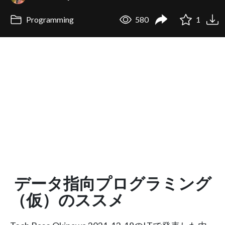
Programming
580
1
データ指向プログラミング
（仮）のススメ