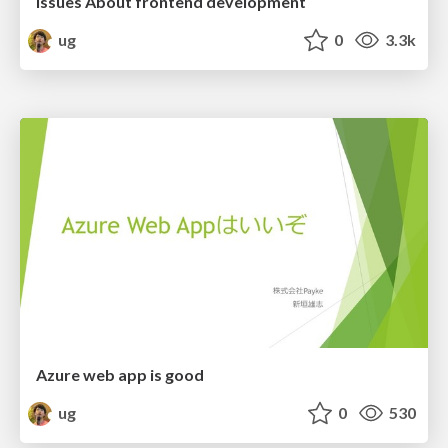
Issues About frontend development
ug
0
3.3k
Azure web app is good
ug
0
530