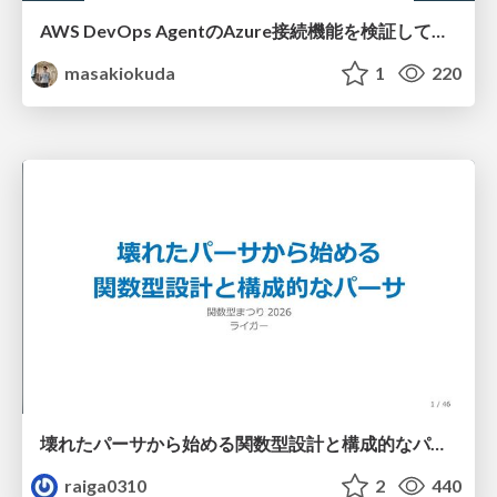
AWS DevOps AgentのAzure接続機能を検証して見えた活用法／Use Cases Verified for the AWS DevOps Agent's Azure Connectivity Feature
masakiokuda
1
220
壊れたパーサから始める関数型設計と構成的なパーサ #fp_matsuri
raiga0310
2
440