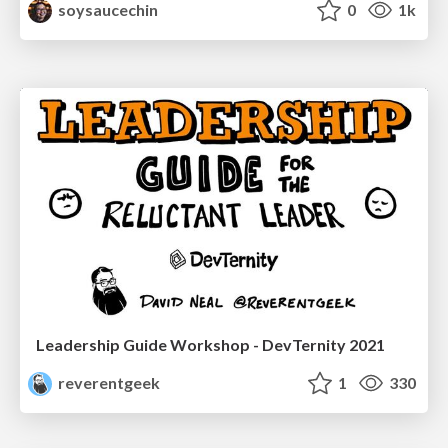
soysaucechin
0
1k
Leadership Guide Workshop - DevTernity 2021
reverentgeek
1
330