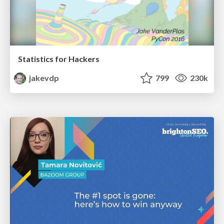
Statistics for Hackers
jakevdp
799
230k