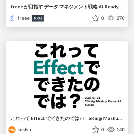
freee が目指す データ マネジメント戦略 AI-Ready 時代を支える 攻めのガバナンスとは
freee
0
270
PRO
これって Effect でできたのでは? / TSKaigi Mashup Kansai #2
susisu
0
140