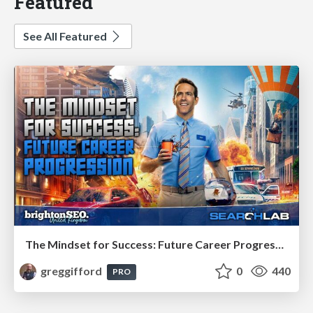
Featured
See All Featured
The Mindset for Success: Future Career Progression
greggifford
0
440
PRO