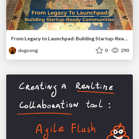
From Legacy to Launchpad: Building Startup-Ready Communities
dugsong
0
290