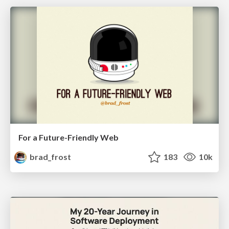
For a Future-Friendly Web
brad_frost
183
10k