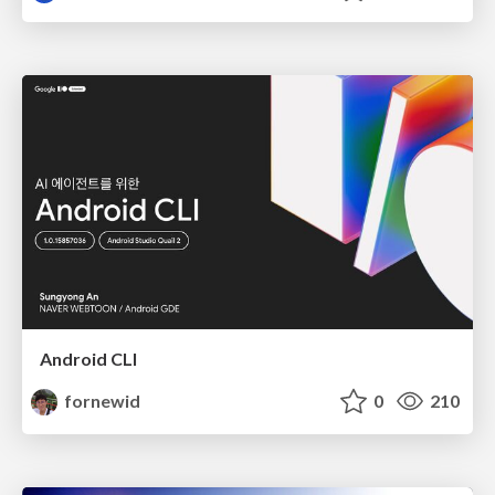
Android CLI
fornewid
0
210