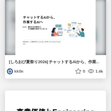
[しろおび夏祭り2026] チャットするAIから、作業するAIへ - 使われ方の変化と、その裏側で起きていること
kk0n
0
1.6k