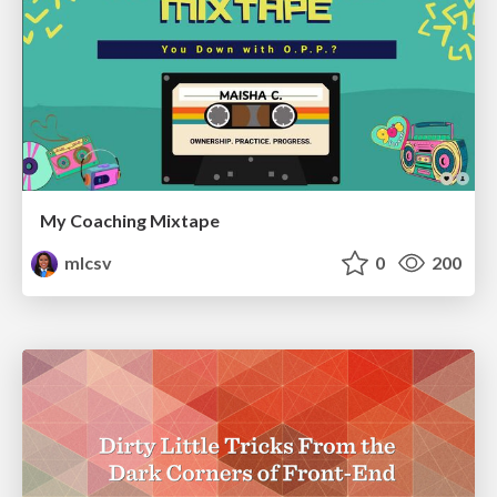
My Coaching Mixtape
mlcsv
0
200