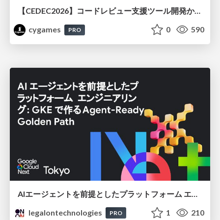
【CEDEC2026】コードレビュー支援ツール開発から学ぶ：LLMを用いた業務システムの実践的な運用設計と誤出力対策
cygames
0
590
PRO
AIエージェントを前提としたプラットフォーム エンジニアリング：GKEで作るAgent-Ready Golden Path
legalontechnologies
1
210
PRO