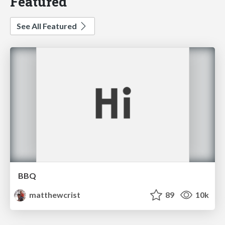
Featured
See All Featured
BBQ
matthewcrist
89
10k