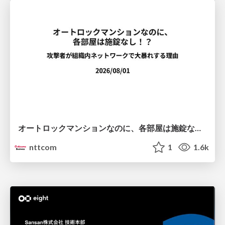
オートロックマンションなのに、各部屋は施錠なし！？ 攻撃者が組織内ネットワークで大暴れする理由 / The Front Door Is Locked, but the Rooms Are Wide Open: Why Attackers Move Freely Inside Enterprise Networks
nttcom
1
1.6k