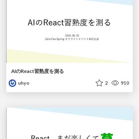
AIのReact習熟度を測る
uhyo
2
910