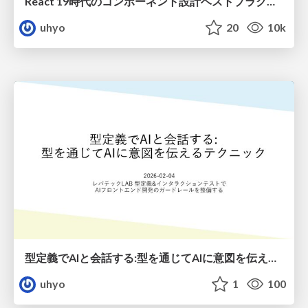
React 19時代のコンポーネント設計ベストプラクティス
uhyo
20
10k
型定義でAIと会話する:型を通じてAIに意図を伝えるテクニック
uhyo
1
100