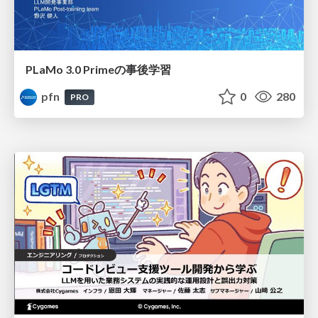
PLaMo 3.0 Primeの事後学習
pfn
0
280
PRO