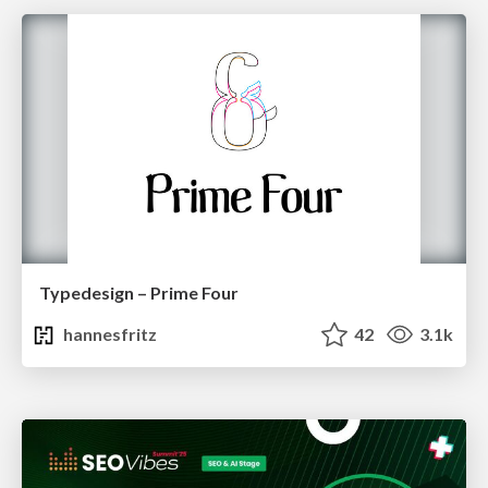
Typedesign – Prime Four
hannesfritz
42
3.1k