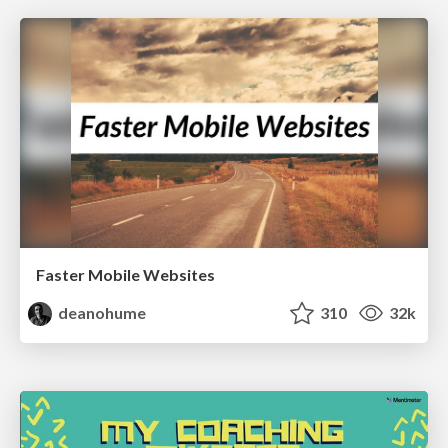
Faster Mobile Websites
deanohume
310
32k