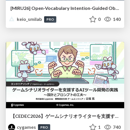
[MIRU26] Open-Vocabulary Intention-Guided Object Detection in Diverse Scenes
keio_smilab
0
140
PRO
【CEDEC2026】ゲームシナリオライターを支援するAIツール開発の実践 ― 設計とプロンプトの工夫 ―
cygames
1
740
PRO