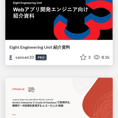
Eight Engineering Unit 紹介資料
sansan33
3
8.1k
PRO