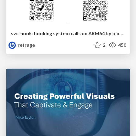
svc-hook: hooking system calls on ARM64 by binary rewriting
retrage
2
450