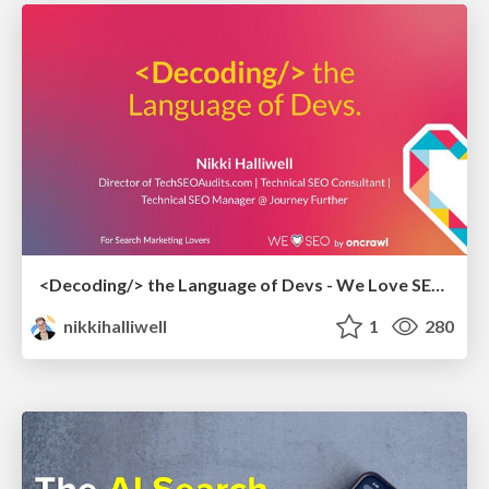
<Decoding/> the Language of Devs - We Love SEO 2024
nikkihalliwell
1
280