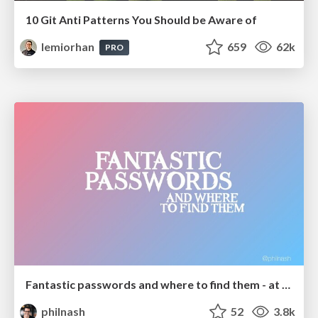
10 Git Anti Patterns You Should be Aware of
lemiorhan
659
62k
PRO
Fantastic passwords and where to find them - at NoRuKo
philnash
52
3.8k