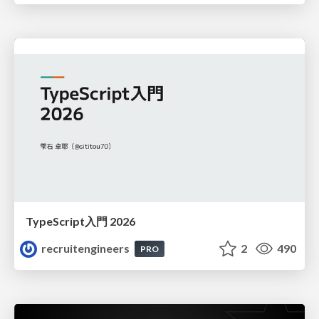
TypeScript入門 2026
recruitengineers
2
490
PRO