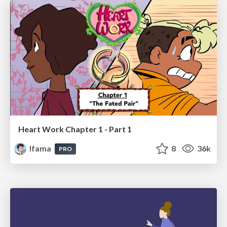
Heart Work Chapter 1 - Part 1
lfama
8
36k
PRO