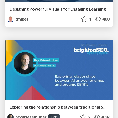
Designing Powerful Visuals for Engaging Learning
tmiket
1
480
Exploring the relationship between traditional SERPs and Gen AI search
raygrieselhuber
2
4.2k
PRO