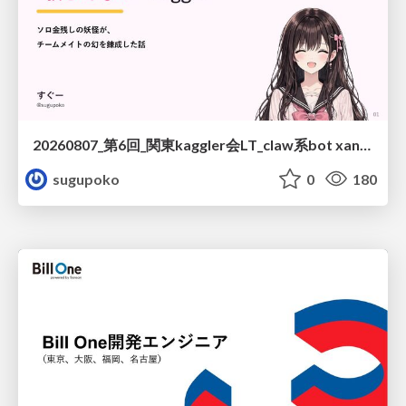
20260807_第6回_関東kaggler会LT_claw系bot xangiと始める、"寂しくない" kaggle
sugupoko
0
180