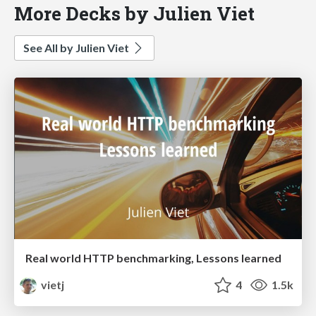
More Decks by Julien Viet
See All by Julien Viet
Real world HTTP benchmarking, Lessons learned
vietj
4
1.5k