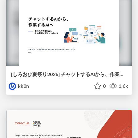
[しろおび夏祭り2026] チャットするAIから、作業するAIへ - 使われ方の変化と、その裏側で起きていること
kk0n
0
1.6k