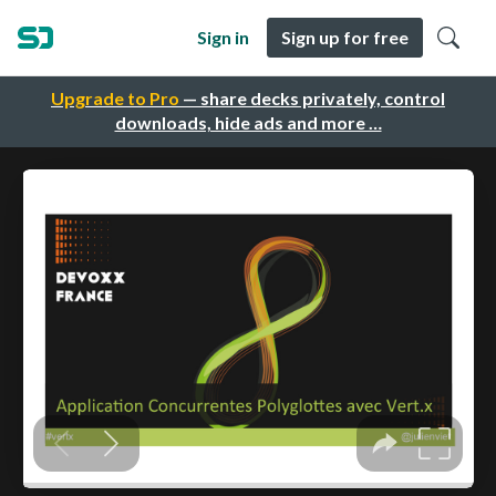
Sign in
Sign up for free
Upgrade to Pro
— share decks privately, control
downloads, hide ads and more …