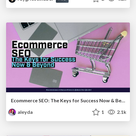
Ecommerce SEO: The Keys for Success Now & Beyond - #SERPConf2024
aleyda
1
2.1k