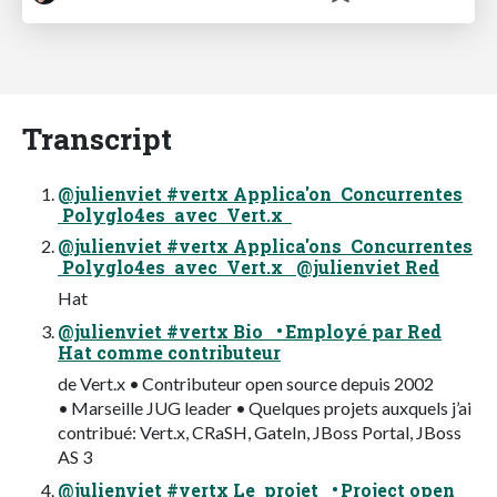
Transcript
@julienviet #vertx Applica'on Concurrentes
Polyglo4es avec Vert.x
@julienviet #vertx Applica'ons Concurrentes
Polyglo4es avec Vert.x @julienviet Red
Hat
@julienviet #vertx Bio • Employé par Red
Hat comme contributeur
de Vert.x • Contributeur open source depuis 2002
• Marseille JUG leader • Quelques projets auxquels j’ai
contribué: Vert.x, CRaSH, GateIn, JBoss Portal, JBoss
AS 3
@julienviet #vertx Le projet • Project open