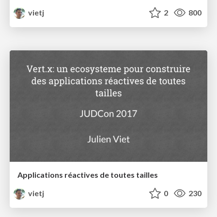
vietj
2
800
Applications réactives de toutes tailles
vietj
0
230