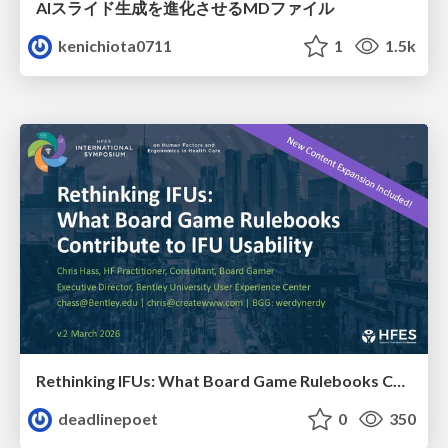
AIスライド生成を進化させるMDファイル
kenichiota0711
1
1.5k
Rethinking IFUs: What Board Game Rulebooks Contribute to IFU Usability
deadlinepoet
0
350