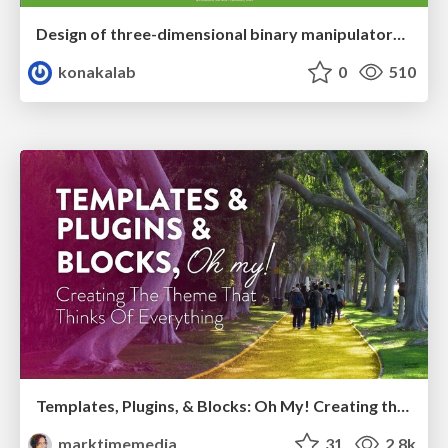
Design of three-dimensional binary manipulators for pick-and-place task avoiding obstacles (IECON2024)
konakalab
0
510
Templates, Plugins, & Blocks: Oh My! Creating the theme that thinks of everything
marktimemedia
31
2.8k