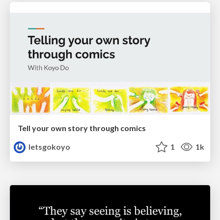
Tell your own story through comics
letsgokoyo
1
1k