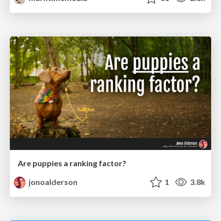
Are puppies a ranking factor?
jonoalderson
1
3.8k