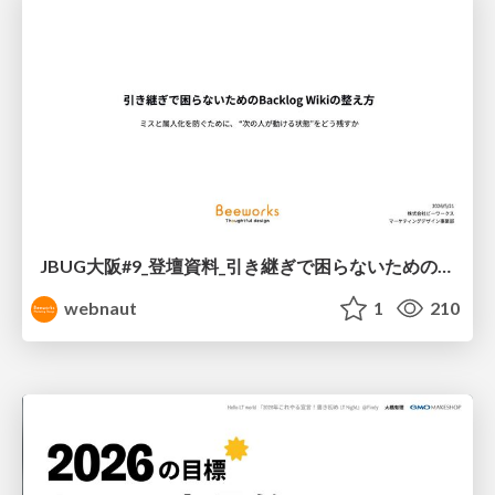
JBUG大阪#9_登壇資料_引き継ぎで困らないためのBacklogWikiの整え方_ミスと属人化を防ぐために、 “次の人が動ける状態”をどう残すか
webnaut
1
210