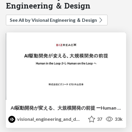
Engineering ＆ Design
See All by Visional Engineering ＆ Design
AI駆動開発が変える、大規模開発の前提 ーHuman in the Loop から Human on the Loop へ / AIE2026
visional_engineering_and_design
37
33k