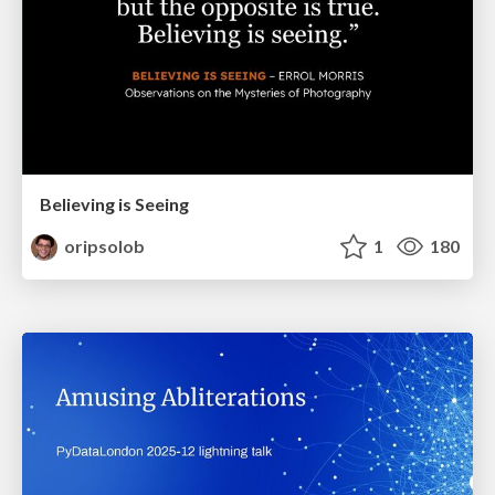
Believing is Seeing
oripsolob
1
180