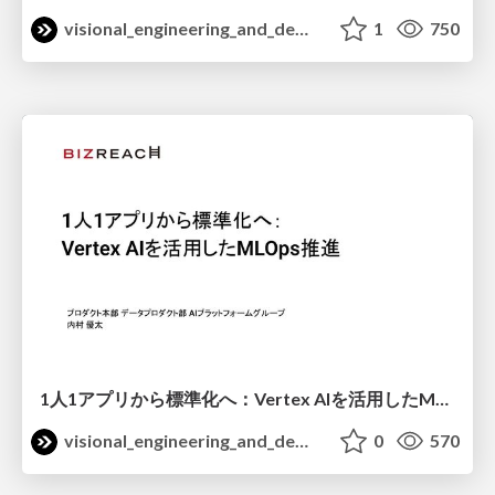
visional_engineering_and_design
1
750
1人1アプリから標準化へ：Vertex AIを活用したMLOps推進 / Shibuya_AI_4
visional_engineering_and_design
0
570