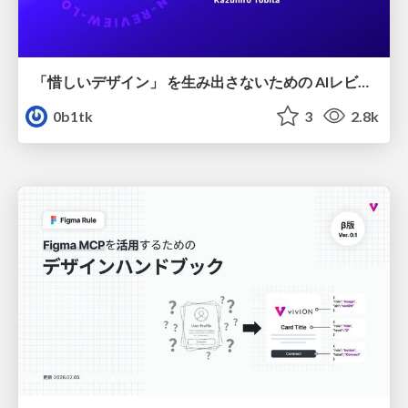
「惜しいデザイン」 を生み出さないための AIレビューループ
0b1tk
3
2.8k