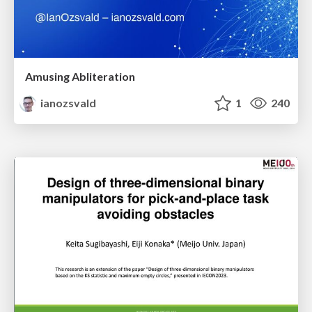
Amusing Abliteration
ianozsvald
1
240