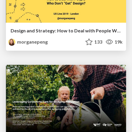
Design and Strategy: How to Deal with People Who Don’t "Get" Design
morganepeng
133
19k