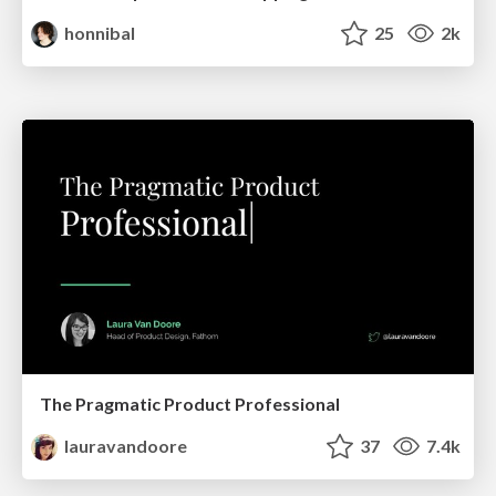
honnibal
25
2k
The Pragmatic Product Professional
lauravandoore
37
7.4k