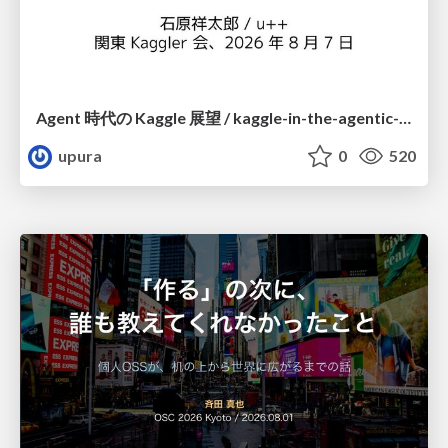
Agent 時代の Kaggle 展望 / kaggle-in-the-agentic-era
upura
0
520