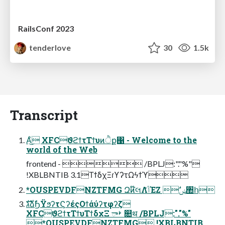
RailsConf 2023
tenderlove
30
1.5k
Transcript
Α͏ͦ͜ XFCϑϩϯτΤϯυͷੈք΁ - Welcome to the
world of the Web
frontend -  /BPLJ:"."%"
!XBLBNTIB 3.1ΤϯδχΞɾϒʔτΩϟϯϓ
*OUSPEVDFNZTFMG Զͷ໊લΛݴͬͯΈΖ ࣗݾ঺հ
גࣜձࣾϦΫϧʔτϚʔέςΟϯάύʔτφʔζ
XFCϑϩϯτΤϯυΤϯδχΞ ࢁా ௚थ /BPLJ:"."%"
*OUSPEVDFNZTFMG !XBLBNTIB