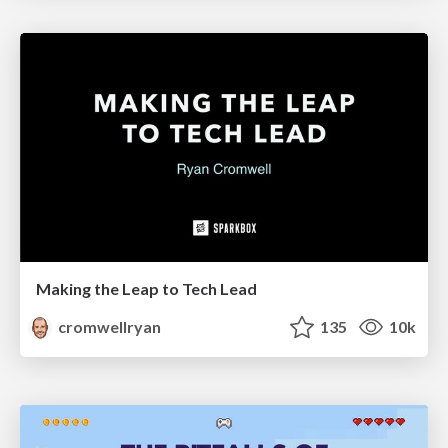
Making the Leap to Tech Lead
cromwellryan
135
10k