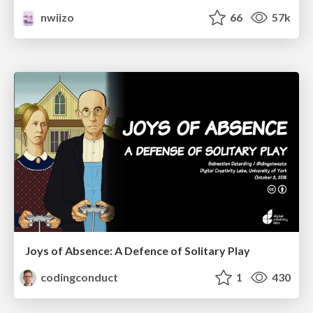
nwiizo
66
57k
Joys of Absence: A Defence of Solitary Play
codingconduct
1
430