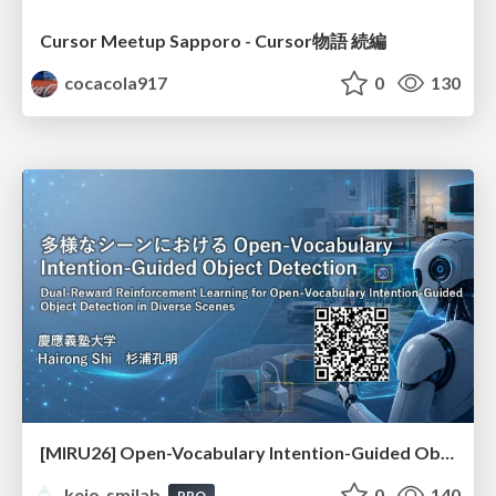
Cursor Meetup Sapporo - Cursor物語 続編
cocacola917
0
130
[MIRU26] Open-Vocabulary Intention-Guided Object Detection in Diverse Scenes
keio_smilab
0
140
PRO