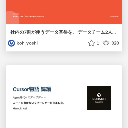
社内の7割が使うデータ基盤を、 データチーム2人で回すためにやったこと
koh_yoshi
1
320