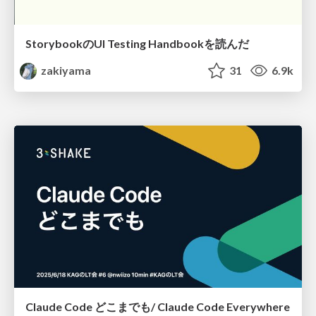
StorybookのUI Testing Handbookを読んだ
zakiyama
31
6.9k
Claude Code どこまでも/ Claude Code Everywhere