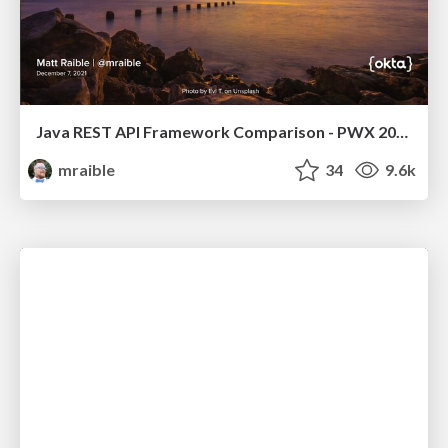
Java REST API Framework Comparison - PWX 2021
mraible
34
9.6k