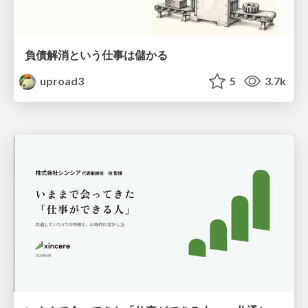
負債解消という仕事は儲かる
uproad3
5
3.7k