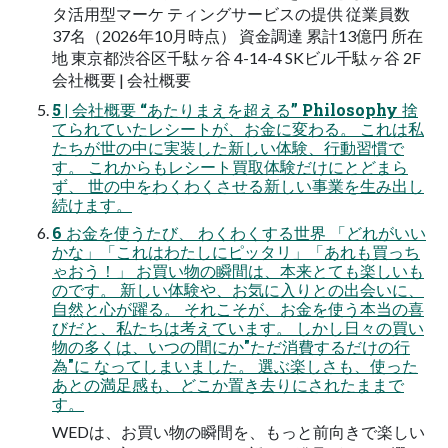
タ活用型マーケ ティングサービスの提供 従業員数
37名（2026年10月時点） 資金調達 累計13億円 所在
地 東京都渋谷区千駄ヶ谷 4-14-4 SKビル千駄ヶ谷 2F
会社概要 | 会社概要
5 | 会社概要 “あたりまえを超える” Philosophy 捨
てられていたレシートが、お金に変わる。 これは私
たちが世の中に実装した新しい体験、行動習慣で
す。 これからもレシート買取体験だけにとどまら
ず、 世の中をわくわくさせる新しい事業を生み出し
続けます。
6 お金を使うたび、 わくわくする世界 「どれがいい
かな」「これはわたしにピッタリ」「あれも買っち
ゃおう！」 お買い物の瞬間は、本来とても楽しいも
のです。 新しい体験や、お気に入りとの出会いに、
自然と心が躍る。 それこそが、お金を使う本当の喜
びだと、私たちは考えています。 しかし日々の買い
物の多くは、いつの間にか"ただ消費するだけの行
為"に なってしまいました。 選ぶ楽しさも、使った
あとの満足感も、どこか置き去りにされたままで
す。
WEDは、お買い物の瞬間を、もっと前向きで楽しい