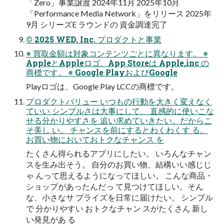
「Zero」事業譲渡 2024年11月 2025年10月
「Performance Media Network」をリリース 2025年
9月 シリーズE ラウンドの 資金調達完了
© 2025 WED, Inc. プロダクトと事業
※ 買取金額は対象コンテンツごとに異なります。 ※
AppleとAppleロゴ、App Storeは Apple,inc の
商標です。 ※ Google PlayおよびGoogle
Playロゴは、Google Play LCCの商標です。
プロダクトバリュー いつもの行動を大きく変えなく
ていい シンプルさは大事にして、 直感的に使いこな
せる分かりやすさを 追い求めていきたい。だからこ
そ美し い。 チャンスを前にするとわくわくす る。
お買い物においておトクなチャンス を
たくさん得られるアプリにしたい。 いろんなチャン
スを生み出そう。 自分のお買い物、結構いい感じじ
ゃ んって思えるようになってほしい。 こんな商品・
ショップがあったんだっ て見つけてほしい。そん
な、小さなサ プライズを日常に届けたい。 シンプル
で 分かりやすい おトクなチャン スがたくさん 新し
い発見があ る