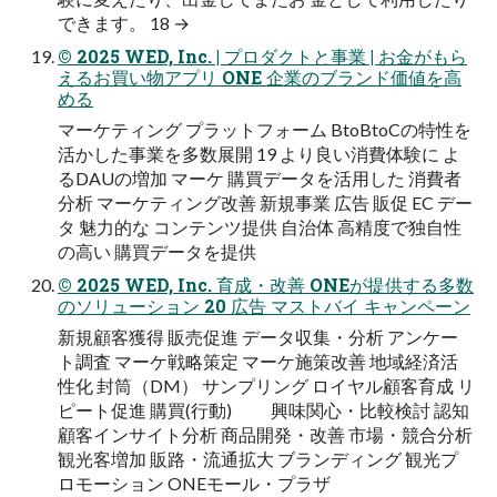
できます。 18 →
© 2025 WED, Inc. | プロダクトと事業 | お金がもら
えるお買い物アプリ ONE 企業のブランド価値を高
める
マーケティング プラットフォーム BtoBtoCの特性を
活かした事業を多数展開 19 より良い消費体験に よ
るDAUの増加 マーケ 購買データを活用した 消費者
分析 マーケティング改善 新規事業 広告 販促 EC デー
タ 魅力的な コンテンツ提供 自治体 高精度で独自性
の高い 購買データを提供
© 2025 WED, Inc. 育成・改善 ONEが提供する多数
のソリューション 20 広告 マストバイ キャンペーン
新規顧客獲得 販売促進 データ収集・分析 アンケー
ト調査 マーケ戦略策定 マーケ施策改善 地域経済活
性化 封筒（DM） サンプリング ロイヤル顧客育成 リ
ピート促進 購買(行動) 興味関心・比較検討 認知
顧客インサイト分析 商品開発・改善 市場・競合分析
観光客増加 販路・流通拡大 ブランディング 観光プ
ロモーション ONEモール・プラザ