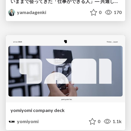
いままで会ってきた「仕事ができる人」― 共通していた5つの特徴とAI時代の活かし方
yamadagenki
0
170
yomiyomi company deck
yomiyomi
0
1.1k