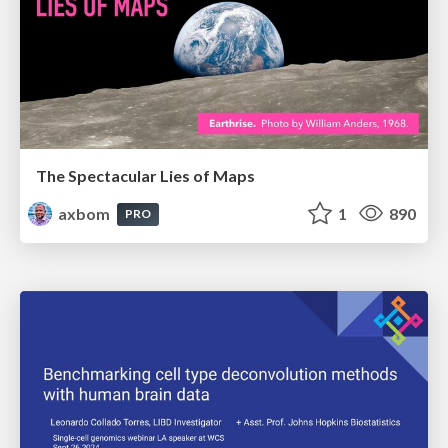
The Spectacular Lies of Maps
axbom
1
890
PRO