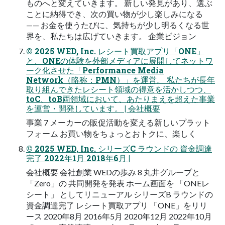
ものへと変えていきます。 新しい発見があり、選ぶ
ことに納得でき、次の買い物が少し楽しみになる
—— お金を使うたびに、気持ちが少し明るくなる世
界を、私たちは広げていきます。 企業ビジョン
© 2025 WED, Inc. レシート買取アプリ「ONE」
と、ONEの体験を外部メディアに展開してネットワ
ーク化させた「Performance Media
Network（略称：PMN）」を運営。 私たちが長年
取り組んできたレシート領域の得意を活かしつつ、
toC、toB両領域において、あたりまえを超えた事業
を運営・開発しています。 | 会社概要
事業 7 メーカーの販促活動を変える新しいプラット
フォーム お買い物をちょっとおトクに、楽しく
© 2025 WED, Inc. シリーズC ラウンドの 資金調達
完了 2022年1月 2018年6月 |
会社概要 会社創業 WEDの歩み 8 丸井グループと
「Zero」の 共同開発を発表 ホーム画面を 「ONEレ
シート」 としてリニューアル シリーズB ラウンドの
資金調達完了 レシート買取アプリ 「ONE」をリリ
ース 2020年8月 2016年5月 2020年12月 2022年10月