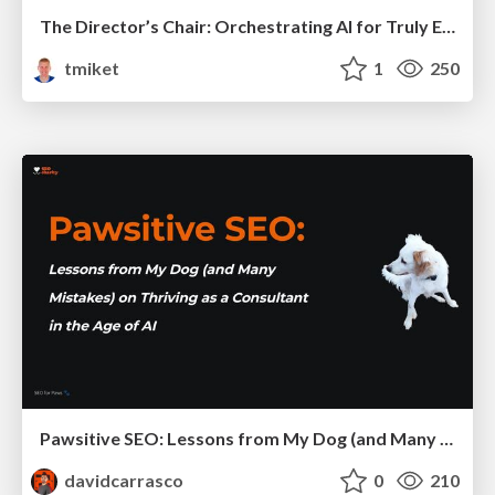
The Director’s Chair: Orchestrating AI for Truly Effective Learning
tmiket
1
250
Pawsitive SEO: Lessons from My Dog (and Many Mistakes) on Thriving as a Consultant in the Age of AI
davidcarrasco
0
210