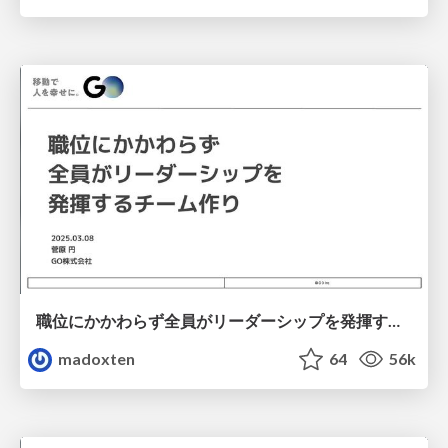
職位にかかわらず全員がリーダーシップを発揮するチーム作り / Building a team where everyone can demonstrate leadership regardless of position
madoxten
64
56k