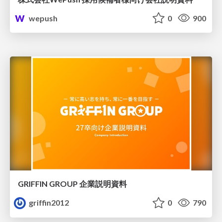
wepush
0
900
GRIFFIN GROUP 企業説明資料
griffin2012
0
790