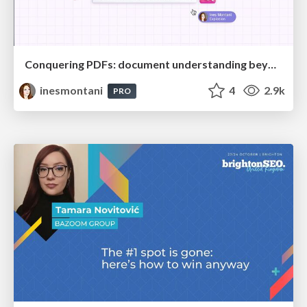
Conquering PDFs: document understanding beyond plain text
inesmontani
4
2.9k
PRO