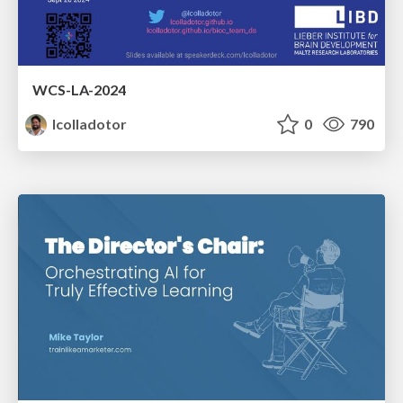
WCS-LA-2024
lcolladotor
0
790