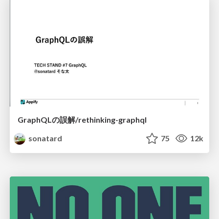
GraphQLの誤解/rethinking-graphql
sonatard
75
12k