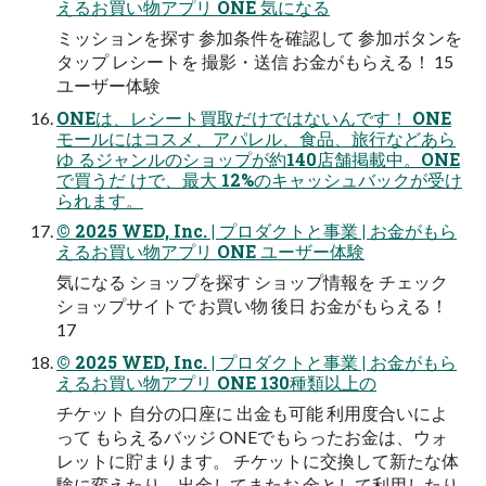
えるお買い物アプリ ONE 気になる
ミッションを探す 参加条件を確認して 参加ボタンを
タップ レシートを 撮影・送信 お金がもらえる！ 15
ユーザー体験
ONEは、レシート買取だけではないんです！ ONE
モールにはコスメ、アパレル、食品、旅行などあら
ゆ るジャンルのショップが約140店舗掲載中。ONE
で買うだ けで、最大 12%のキャッシュバックが受け
られます。
© 2025 WED, Inc. | プロダクトと事業 | お金がもら
えるお買い物アプリ ONE ユーザー体験
気になる ショップを探す ショップ情報を チェック
ショップサイトで お買い物 後日 お金がもらえる！
17
© 2025 WED, Inc. | プロダクトと事業 | お金がもら
えるお買い物アプリ ONE 130種類以上の
チケット 自分の口座に 出金も可能 利用度合いによ
って もらえるバッジ ONEでもらったお金は、ウォ
レットに貯まります。 チケットに交換して新たな体
験に変えたり、出金してまたお 金として利用したり