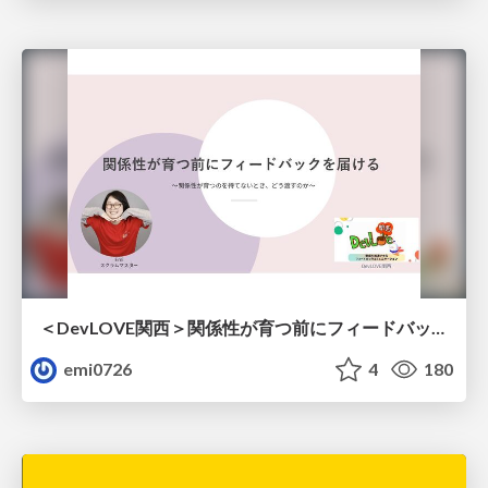
＜DevLOVE関西＞関係性が育つ前にフィードバックを届ける ～関係性が育つのを待てないとき、どう渡すのか～
emi0726
4
180