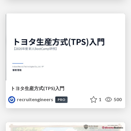
トヨタ⽣産⽅式(TPS)⼊⾨
recruitengineers
1
500
PRO