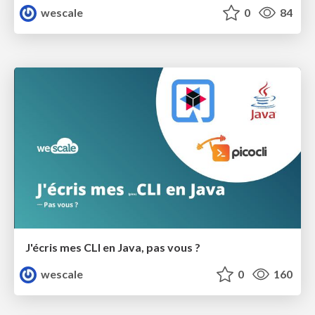
wescale
0
84
J'écris mes CLI en Java, pas vous ?
wescale
0
160