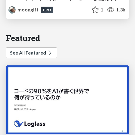
moongift
1
1.3k
PRO
Featured
See All Featured