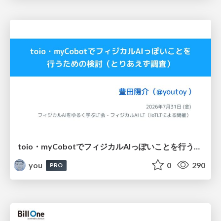
toio・myCobotでフィジカルAIっぽいことを行うための検討（とりあえず調査） / フィジカルAI LT（IoTLTによる開催）
you
0
290
PRO