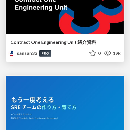
Contract One Engineering Unit 紹介資料
sansan33
0
19k
PRO