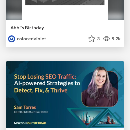
Abbi's Birthday
coloredviolet
3
9.2k