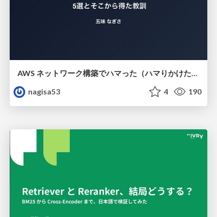
AWS ネットワーク構築でハマった（ハマりかけた） 5選とそこから得た教訓
nagisa53
4
190