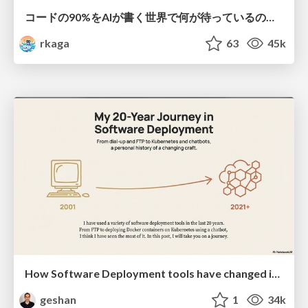
コードの90%をAIが書く世界で何が待っているのか / What awaits us in a world where 90% of the code is written by AI
rkaga
63
45k
How Software Deployment tools have changed in the past 20 years
geshan
1
34k