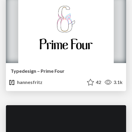
Typedesign – Prime Four
hannesfritz
42
3.1k