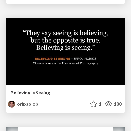
Believing is Seeing
oripsolob
1
180