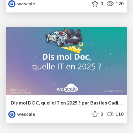
wescale
0
120
Dis moi DOC, quelle IT en 2025 ? par Bastien Cadiot et Stéphane Teyssier
wescale
0
110