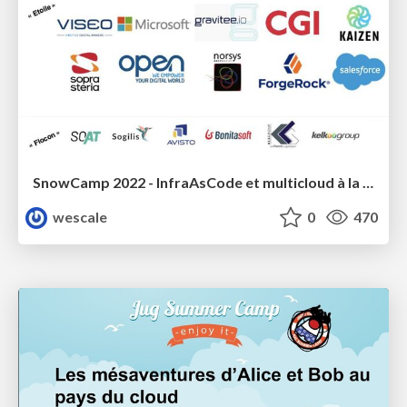
SnowCamp 2022 - InfraAsCode et multicloud à la sauce Kubernetes avec Crossplane
wescale
0
470