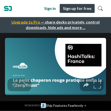
Sign in
Sign up for free
Upgrade to Pro
— share decks privately, control
downloads, hide ads and more …
·
Ship Features Fearlessly
→
SPONSORED