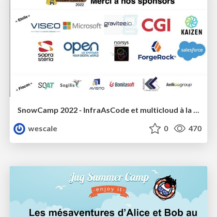
SnowCamp 2022 - InfraAsCode et multicloud à la sauce Kubernetes avec Crossplane
wescale
0
470