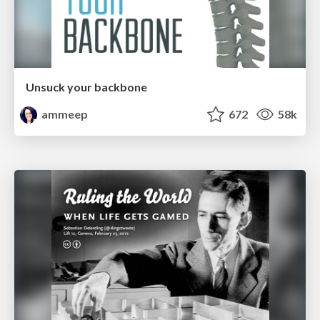
Unsuck your backbone
ammeep
672
58k