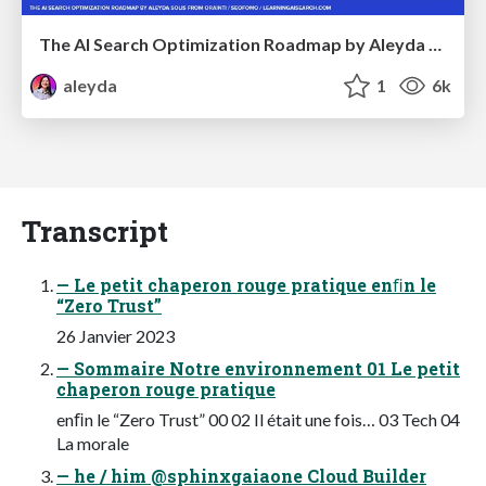
The AI Search Optimization Roadmap by Aleyda Solis
aleyda
1
6k
Transcript
— Le petit chaperon rouge pratique enﬁn le
“Zero Trust”
26 Janvier 2023
— Sommaire Notre environnement 01 Le petit
chaperon rouge pratique
enﬁn le “Zero Trust” 00 02 Il était une fois… 03 Tech 04
La morale
— he / him @sphinxgaiaone Cloud Builder