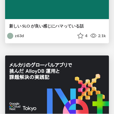
新しい SLO が良い感じにハマっている話
z63d
4
2.1k