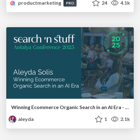
productmarketing
24
4.1k
PRO
Winning Ecommerce Organic Search in an AI Era - #searchnstuff2025
aleyda
1
2.1k