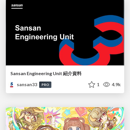
Sansan Engineering Unit 紹介資料
sansan33
1
4.9k
PRO