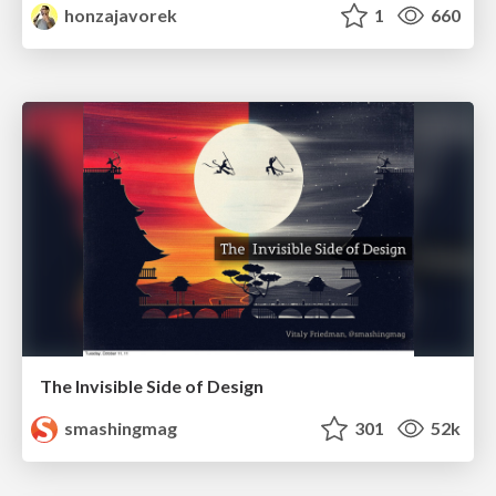
honzajavorek
1
660
The Invisible Side of Design
smashingmag
301
52k