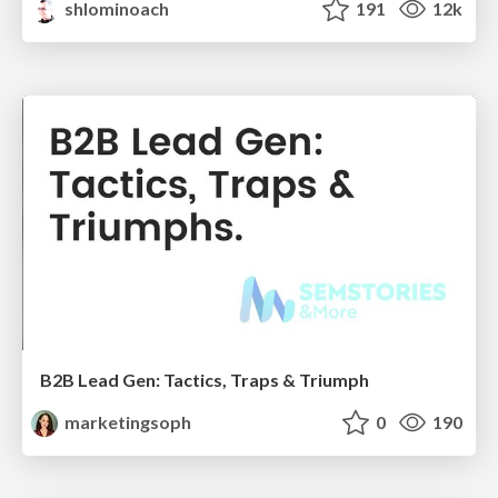
shlominoach
191
12k
B2B Lead Gen: Tactics, Traps & Triumph
marketingsoph
0
190