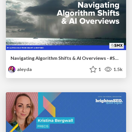
Navigating Algorithm Shifts & AI Overviews - #SMXNext
aleyda
1
1.5k