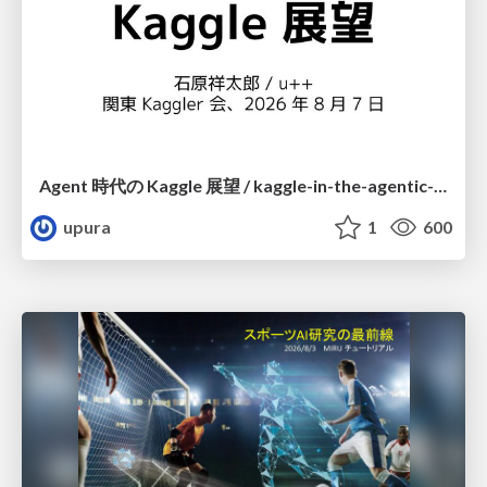
Agent 時代の Kaggle 展望 / kaggle-in-the-agentic-era
upura
1
600