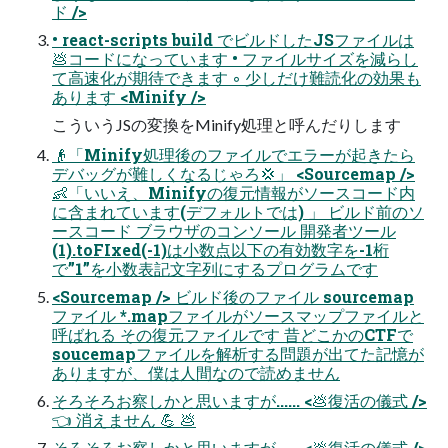
ド />
• react-scripts build でビルドしたJSファイルは
💩コードになっています • ファイルサイズを減らし
て⾼速化が期待できます ◦ 少しだけ難読化の効果も
あります <Minify />
こういうJSの変換をMinify処理と呼んだりします
👴「Minify処理後のファイルでエラーが起きたら
デバッグが難しくなるじゃろ💢」 <Sourcemap />
👶「いいえ、Minifyの復元情報がソースコード内
に含まれています(デフォルトでは) 」 ビルド前のソ
ースコード ブラウザのコンソール 開発者ツール
(1).toFIxed(-1)は⼩数点以下の有効数字を-1桁
で”1”を⼩数表記⽂字列にするプログラムです
<Sourcemap /> ビルド後のファイル sourcemap
ファイル *.mapファイルがソースマップファイルと
呼ばれる その復元ファイルです 昔どこかのCTFで
soucemapファイルを解析する問題が出てた記憶が
ありますが、僕は⼈間なので読めません
そろそろお察しかと思いますが...... <💩復活の儀式 />
👈 消えません 💪 💩
そろそろお察しかと思いますが...... <💩復活の儀式 />