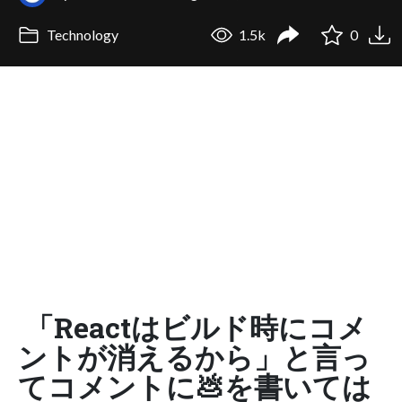
Technology
1.5k
0
「Reactはビルド時にコメ
ントが消えるから」と言っ
てコメントに💩を書いては