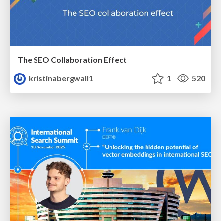
The SEO Collaboration Effect
kristinabergwall1
1
520