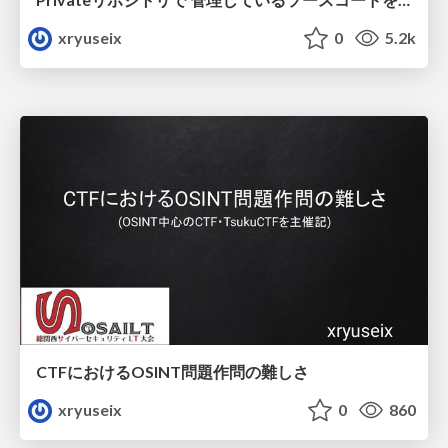
xryuseix
0
5.2k
CTFにおけるOSINT問題作問の難しさ
xryuseix
0
860