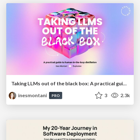
Taking LLMs out of the black box: A practical guide to human-in-the-loop distillation
inesmontani
3
2.3k
PRO