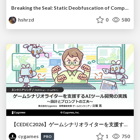
Breaking the Seal: Static Deobfuscation of Compiled V8 JavaScript Bytecode Malware
hshrzd
0
580
【CEDEC2026】ゲームシナリオライターを支援するAIツール開発の実践 ― 設計とプロンプトの工夫 ―
cygames
1
750
PRO