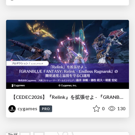
【CEDEC2026】『Relink』を拡張せよ - 『GRANBLUE FANTASY: Relink - Endless Ragnarok』の開発速度と品質を守るCI運用
cygames
0
130
PRO