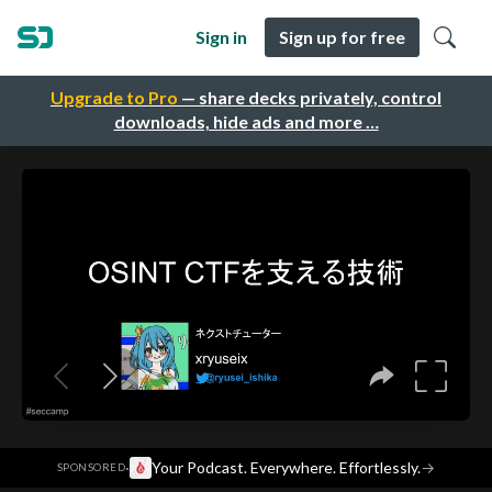
Sign in
Sign up for free
Upgrade to Pro
— share decks privately, control
downloads, hide ads and more …
·
Your Podcast. Everywhere. Effortlessly.
→
SPONSORED