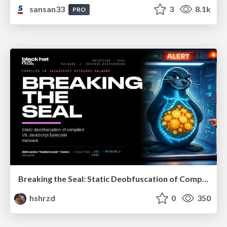
sansan33
3
8.1k
PRO
Breaking the Seal: Static Deobfuscation of Compiled V8 JavaScript Bytecode Malware
hshrzd
0
350