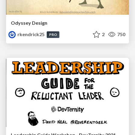
Odyssey Design
rkendrick25
2
750
PRO
Leadership Guide Workshop - DevTernity 2021