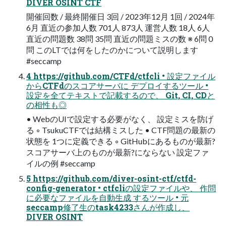
DIVER OSINT CTF
開催回数 / 最終開催日 3回 / 2023年12月 1回 / 2024年
6月 直近の参加人数 701人 873人 運営人数 18人 6人
直近の問題数 38問 35問 直近の問題ミスの数 ※ 6問 0
問 このLTでは何をしたのかについて説明します
#seccamp
4 https://github.com/CTFd/ctfcli • 設定ファイル
からCTFdのスコアサーバに デプロイするツール •
設定を全てテキストで記載するので、 Git, CI, CDと
の相性も◎
• WebのUIで設定する必要がなく、 設定ミスを防げ
る ◦ TsukuCTFでは結構ミスした • CTF問題の最新の
状態を 1つに定義できる ◦ GitHubにあるものが最新?
スコアサーバ上のものが最新?にならない 設定ファ
イルの例 #seccamp
5 https://github.com/diver-osint-ctf/ctfd-
config-generator • ctfcliの設定ファイルや、 作問
に必要なファイルを自動生成 するツール • 元
seccamp修了生のtask4233さんが作成し、
DIVER OSINT