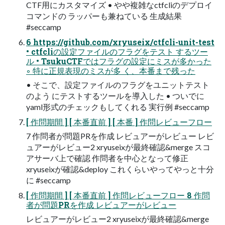
CTF用にカスタマイズ • やや複雑なctfcliのデプロイ
コマンドの ラッパーも兼ねている 生成結果
#seccamp
6 https://github.com/xryuseix/ctfcli-unit-test
• ctfcliの設定ファイルのフラグをテスト するツー
ル • TsukuCTFではフラグの設定にミスが多かった
◦ 特に正規表現のミスが多 く、本番まで残った
• そこで、設定ファイルのフラグをユニットテスト
のよう にテストするツールを導入した • ついでに
yaml形式のチェックもしてくれる 実行例 #seccamp
[ 作問期間 ] [ 本番直前 ] [ 本番 ] 作問レビューフロー
7 作問者が問題PRを作成 レビュアーがレビュー レビ
ュアーがレビュー2 xryuseixが最終確認&merge スコ
アサーバ上で確認 作問者を中心となって修正
xryuseixが確認&deploy これくらいやってやっと十分
に #seccamp
[ 作問期間 ] [ 本番直前 ] 作問レビューフロー 8 作問
者が問題PRを作成 レビュアーがレビュー
レビュアーがレビュー2 xryuseixが最終確認&merge