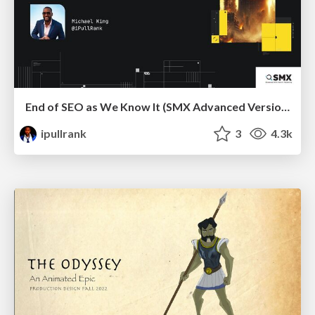
End of SEO as We Know It (SMX Advanced Version)
ipullrank
3
4.3k