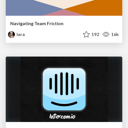
Navigating Team Friction
lara
192
16k