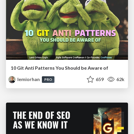
10 Git Anti Patterns You Should be Aware of
lemiorhan
659
62k
PRO