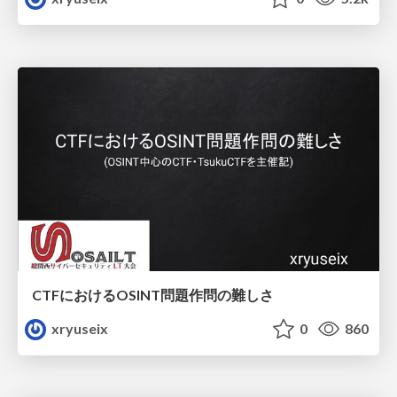
CTFにおけるOSINT問題作問の難しさ
xryuseix
0
860