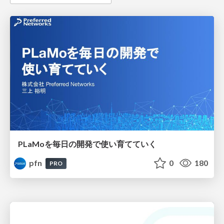
PLaMoを毎日の開発で使い育てていく
pfn
0
180
PRO