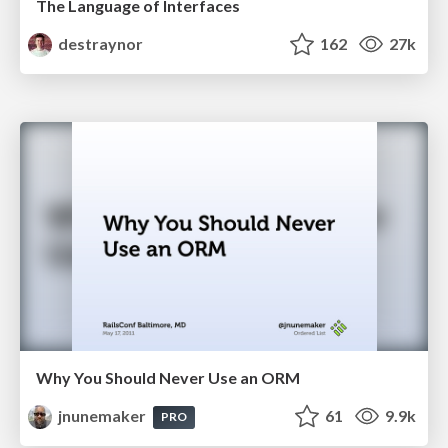
The Language of Interfaces
destraynor
162
27k
Why You Should Never Use an ORM
jnunemaker
61
9.9k
PRO