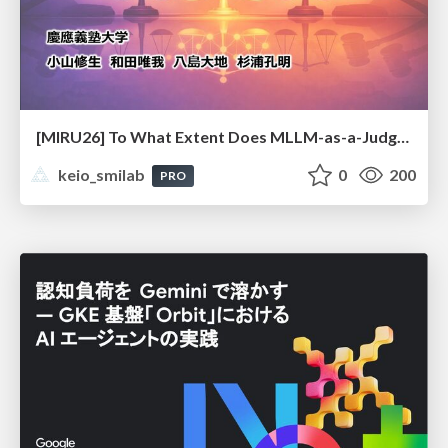
[MIRU26] To What Extent Does MLLM-as-a-Judge Exhibit Cross-Model Preference Bias?
keio_smilab
0
200
PRO