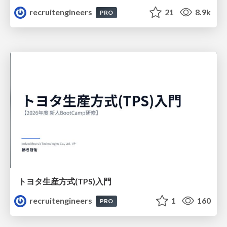
recruitengineers
21
8.9k
PRO
トヨタ⽣産⽅式(TPS)⼊⾨
recruitengineers
1
160
PRO