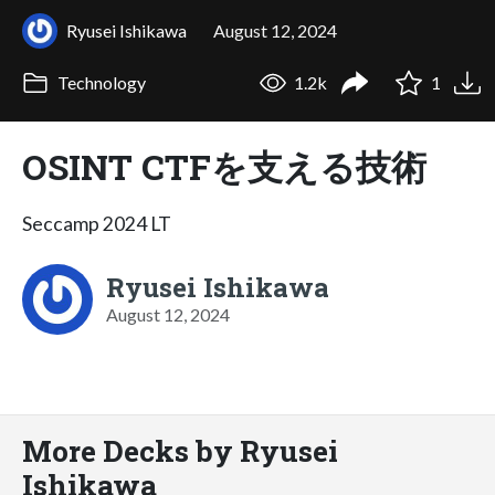
Ryusei Ishikawa
August 12, 2024
Technology
1.2k
1
OSINT CTFを支える技術
Seccamp 2024 LT
Ryusei Ishikawa
August 12, 2024
More Decks by Ryusei
Ishikawa