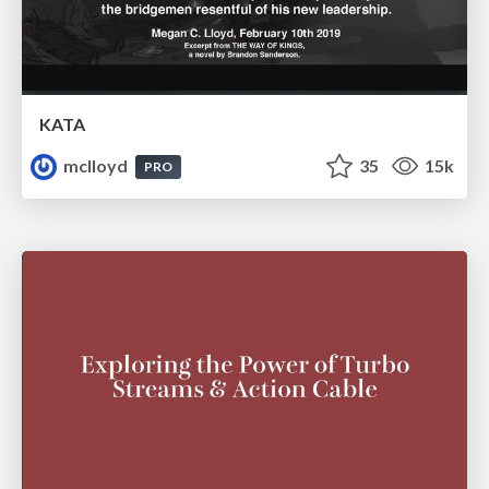
KATA
mclloyd
35
15k
PRO