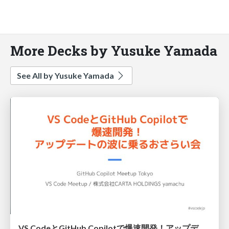
More Decks by Yusuke Yamada
See All by Yusuke Yamada
VS CodeとGitHub Copilotで爆速開発！アップデートの波に乗るおさらい会 / Rapid Development with VS Code and GitHub Copilot: Catch the Latest Wave