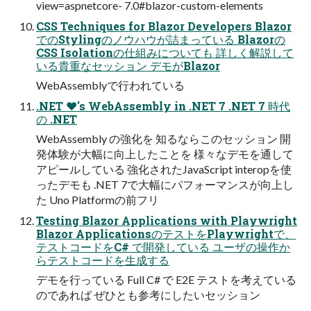
view=aspnetcore- 7.0#blazor-custom-elements
CSS Techniques for Blazor Developers Blazor
でのStylingのノウハウが詰まっている Blazorの
CSS Isolationの仕組みについても 詳しく解説して
いる貴重なセッション デモがBlazor
WebAssemblyで行われている
.NET ❤️'s WebAssembly in .NET 7 .NET 7 時代
の .NET
WebAssembly の強化を 知るならこのセッション 開
発体験が大幅に向上したことを 様々なデモを通して
アピールしている 強化されたJavaScript interopを使
ったデモも .NET 7で大幅にパフォーマンスが向上し
た Uno Platformの前フリ
Testing Blazor Applications with Playwright
Blazor ApplicationsのテストをPlaywrightで、
テストコードをC# で開発している ユーザの操作か
らテストコードを生成する
デモを行っている Full C# で E2E テストを考えている
のであれば ぜひとも参考にしたいセッション