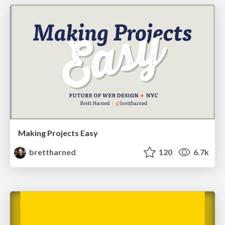
Making Projects Easy
brettharned
120
6.7k