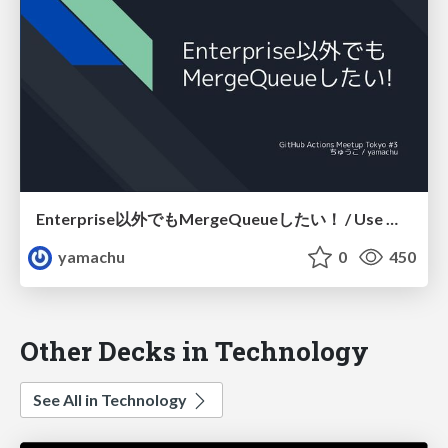
Enterprise以外でもMergeQueueしたい！ / Use Merge Queue without GitHub Enterprise
yamachu
0
450
Other Decks in Technology
See All in Technology