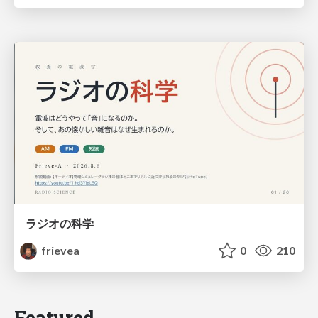
ラジオの科学
frievea
0
210
Featured