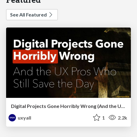
See All Featured
Digital Projects Gone Horribly Wrong (And the UX Pros Who Still Save the Day) - Dean Schuster
uxyall
1
2.2k