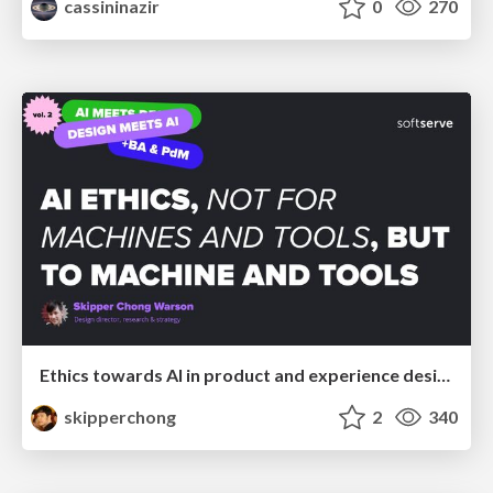
cassininazir
0
270
Ethics towards AI in product and experience design
skipperchong
2
340