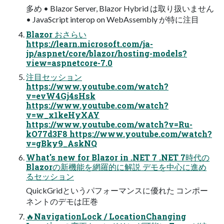
多め • Blazor Server, Blazor Hybrid は取り扱いません
• JavaScript interop on WebAssembly が特に注目
Blazor おさらい
https://learn.microsoft.com/ja-
jp/aspnet/core/blazor/hosting-models?
view=aspnetcore-7.0
注目セッション
https://www.youtube.com/watch?
v=evW4Gj4sHsk
https://www.youtube.com/watch?
v=w_x1keHyXAY
https://www.youtube.com/watch?v=Ru-
kO77d3F8 https://www.youtube.com/watch?
v=gBky9_AskNQ
What's new for Blazor in .NET 7 .NET 7時代の
Blazorの新機能を網羅的に解説 デモを中心に進め
るセッション
QuickGridというパフォーマンスに優れた コンポー
ネントのデモは圧巻
🔥NavigationLock / LocationChanging