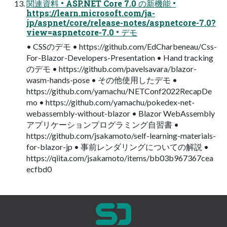
関連資料 • ASP.NET Core 7.0 の新機能 •
https://learn.microsoft.com/ja-
jp/aspnet/core/release-notes/aspnetcore-7.0?
view=aspnetcore-7.0 • デモ
• CSSのデモ • https://github.com/EdCharbeneau/Css-
For-Blazor-Developers-Presentation • Hand tracking
のデモ • https://github.com/pavelsavara/blazor-
wasm-hands-pose • その他使用したデモ •
https://github.com/yamachu/NETConf2022RecapDe
mo • https://github.com/yamachu/pokedex-net-
webassembly-without-blazor • Blazor WebAssembly
アプリケーションプログラミング自習書 •
https://github.com/jsakamoto/self-learning-materials-
for-blazor-jp • 事前レンダリングについての解説 •
https://qiita.com/jsakamoto/items/bb03b967367cea
ecfbd0