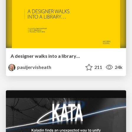
A designer walks into a library…
pauljervisheath
211
24k