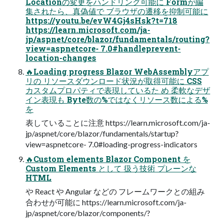
Locationの変更をハンドリング可能に Formが編
集されたら、真偽値で ブラウザの遷移を抑制可能に
https://youtu.be/evW4Gj4sHsk?t=718
https://learn.microsoft.com/ja-
jp/aspnet/core/blazor/fundamentals/routing?
view=aspnetcore- 7.0#handleprevent-
location-changes
🔥Loading progress Blazor WebAssemblyアプ
リの リソースダウンロード状況が取得可能に CSS
カスタムプロパティで表現しているた め 柔軟なデザ
イン表現も Byte数の%ではなくリソース数による%
を
表していることに注意 https://learn.microsoft.com/ja-
jp/aspnet/core/blazor/fundamentals/startup?
view=aspnetcore- 7.0#loading-progress-indicators
🔥Custom elements Blazor Component を
Custom Elements として 扱う技術 プレーンな
HTML
や React や Angular などの フレームワークとの組み
合わせが可能に https://learn.microsoft.com/ja-
jp/aspnet/core/blazor/components/?