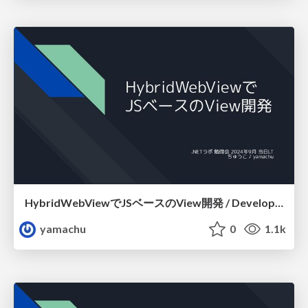
HybridWebViewでJSベースのView開発 / Development JavaScript based View with HybridWebView
yamachu
0
1.1k