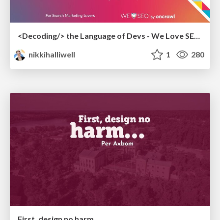
<Decoding/> the Language of Devs - We Love SEO 2024
nikkihalliwell
1
280
First, design no harm