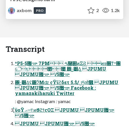
axbom
2
1.2k
PRO
Transcript
*P5-5޿ౡ 7PM ࠓ࿩୊ͷΞϨ ͷ७৘ͳײ৘
ୈষ ೥݄೔ ΍·͖͟˒͸Δ͖ JPUMU
JPUMU޿ౡ /5޿ౡ
΍·͖͟˒͸Δ͖ʢ͸ʔͨΜʣ ςΫϊϩδετ 5.$/ݪཧओٛ೿ JPUMU
JPUMU޿ౡ /5޿ౡ Facebook :
yamazakiharuki Twitter
: @yamac Instagram : yamac
͓͏ͪϋοΫ ࠷ޙͷϑϩϯςΟΞ JPUMU JPUMU޿ౡ
/5޿ౡ
JPUMU JPUMU޿ౡ /5޿ౡ