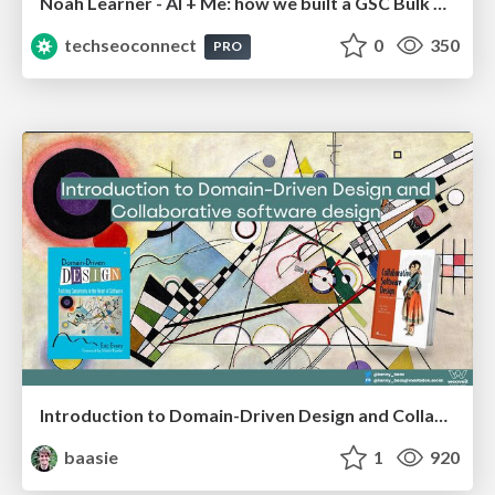
Noah Learner - AI + Me: how we built a GSC Bulk Export data pipeline
techseoconnect
0
350
PRO
Introduction to Domain-Driven Design and Collaborative software design
baasie
1
920