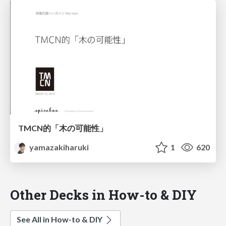
TMCN的「木の可能性」
yamazakiharuki
1
620
Other Decks in How-to & DIY
See All in How-to & DIY