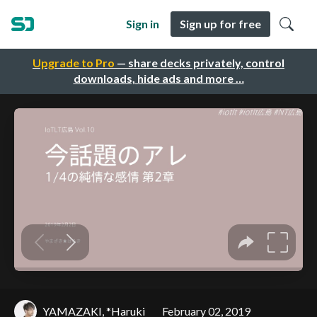
Sign in
Sign up for free
Upgrade to Pro
— share decks privately, control
downloads, hide ads and more …
YAMAZAKI, *Haruki
February 02, 2019