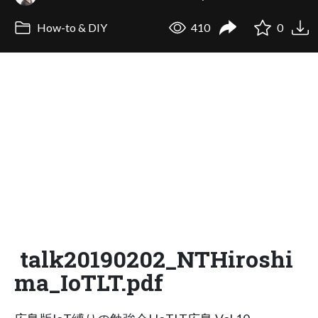
How-to & DIY
410
0
talk20190202_NTHiroshi
ma_IoTLT.pdf