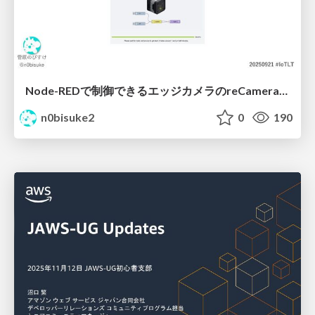
Node-REDで制御できるエッジカメラのreCameraを触る #iotlt #JLCPCB #recamera
n0bisuke2
0
190