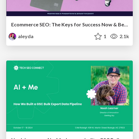
Ecommerce SEO: The Keys for Success Now & Beyond - #SERPConf2024
aleyda
1
2.1k