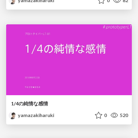
yamazakiharuki
0
82
1/4の純情な感情
yamazakiharuki
0
520