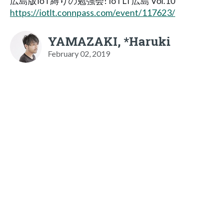
広島版IoT縛りの勉強会! IoTLT広島 Vol.10
https://iotlt.connpass.com/event/117623/
YAMAZAKI, *Haruki
February 02, 2019