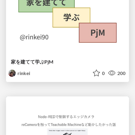
家を建てて学ぶPjM
rinkei
0
200