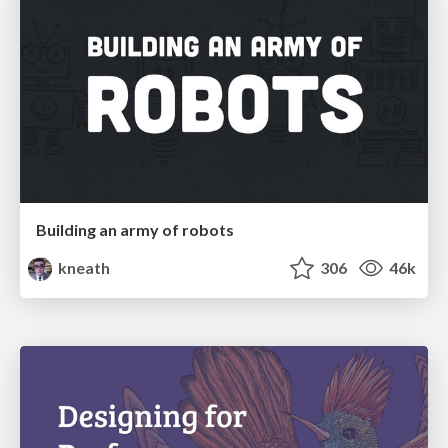
Building an army of robots
kneath
306
46k