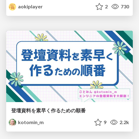
aokiplayer
2
730
登壇資料を素早く作るための順番
kotomin_m
9
2.2k