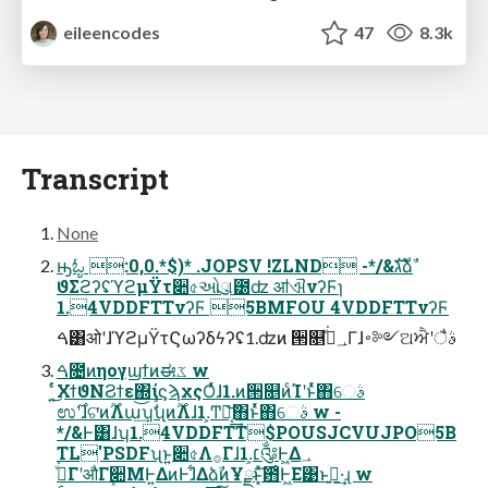
eileencodes
47
8.3k
Transcript
None
ԣಓູ :0,0.*$)* .JOPSV !ZLND -*/&גࣜձࣾ
ϑΣϩʔʢϓϩμΫτ૊৫ઓུ୲౰ʣ ॴଐνʔϜɿ
1.4VDDFTTνʔϜ 5BMFOU 4VDDFTTνʔϜ
ࠓ͸ओʹɺϓϩμΫτϚωʔδϟʔʢ1.ʣͷ ੒௕؀ڥͮ͘Γɺ࠾༻ଅਐʹैࣄ
ࠓ೔ͷηογϣϯͷಈػ w
͜͏͍ͬͨΧϯϑΝϨϯε΍ίϛϡχςΟͬͯɺ1.ͷ੒௕ͷͨΊʹͱͬͯ΋େࣄ
ಉ࣌ʹɺଟ͘ͷ࣌ؒΛա͢͝ʮࣗࣾʯͷ࣌ؒΛɺ1.͕Ͳ͏ա͔͢͝΋ͱͬͯ΋େࣄ w -
*/&Ͱ͸ɺʮ1.4VDDFTT$POUSJCVUJPO5B
TL'PSDFʯͱ͍͏૊৫Λ࡞Γɺ1.͕׆༂Ͱ͖Δ؀
ڥͮ͘ΓʹऔΓ૊ΜͰ͍ΔͷͰɺ͋ΔձࣾͷҰྫͱ͓ͯ͠఻͑Ͱ͖Ε͹ͱࢥ͍·͢ɻ w