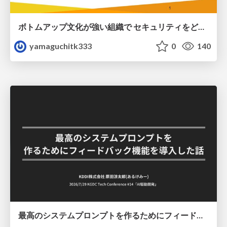
ボトムアップ文化が強い組織で セキュリティをどう根付かせていくかの現在進行形の話 / Making Security Stick in a Bottom-Up Organization
yamaguchitk333
0
140
最高のシステムプロンプトを作るためにフィードバック機能を導入した話