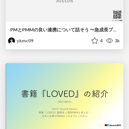
PMとPMMの良い連携について話そう 〜急成長プロダクトBill OneとLoglassの事例〜 / Partnership between PM and PMM
ykmc09
4
3k