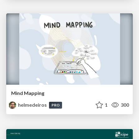
Mind Mapping
helmedeiros
1
300
PRO