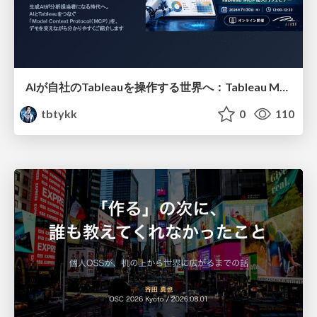
AIが自社のTableauを操作する世界へ：Tableau MCP超入門
tbtykk
0
110