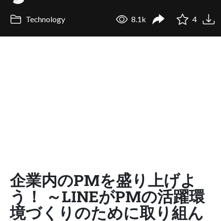
Technology
8.1k
4
企業内のPMを盛り上げよ
う！ ～LINEがPMの活躍環
境づくりのために取り組ん