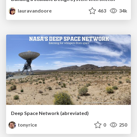
lauravandoore
463
34k
Deep Space Network (abreviated)
tonyrice
0
250