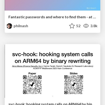
Fantastic passwords and where to find them - at NoRuKo
philnash
52
3.8k
svc-hook: hooking system calls on ARM64 by binary rewriting