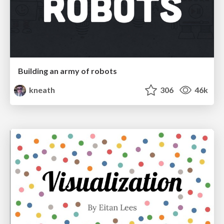
Building an army of robots
kneath
306
46k