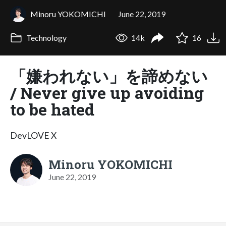
Minoru YOKOMICHI
June 22, 2019
Technology
14k
16
「嫌われない」を諦めない
/ Never give up avoiding
to be hated
DevLOVE X
Minoru YOKOMICHI
June 22, 2019