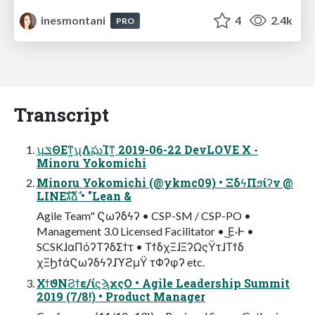
inesmontani
4
2.4k
PRO
Transcript
ʮݏΘΕͳ͍ʯΛఘΊͳ͍ 2019-06-22 DevLOVE X -
Minoru Yokomichi
Minoru Yokomichi (@ykmc09) • ΞδϟΠϧίʔν @
LINEגࣜձࣾ • "Lean &
Agile Team" Ϛωʔδϟʔ • CSP-SM / CSP-PO •
Management 3.0 Licensed Facilitator • ͜Ε·Ͱ •
SCSKɺαΠόʔΤʔδΣϯτ • ΤϯδχΞɺΞʔΩςΫτɺΤϯδ
χΞϦϯάϚωʔδϟʔɺϓϩμΫ τΦʔφʔ etc.
ΧϯϑΝϨϯε/ίϛϡχςΟ • Agile Leadership Summit
2019 (7/8!) • Product Manager