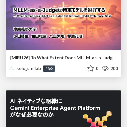
[MIRU26] To What Extent Does MLLM-as-a-Judge Exhibit Cross-Model Preference Bias?
keio_smilab
0
200
PRO