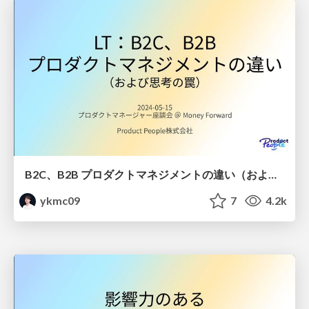
B2C、B2B プロダクトマネジメントの違い（および思考の罠） / B2C, B2B PM and reduction fallacy
ykmc09
7
4.2k