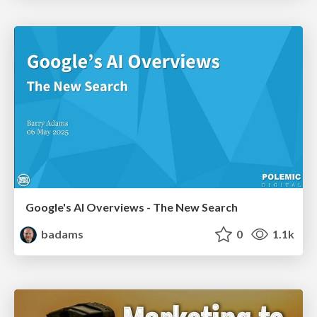
Google's AI Overviews - The New Search
badams
0
1.1k