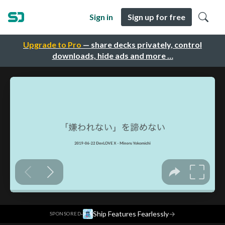
Sign in
Sign up for free
Upgrade to Pro
— share decks privately, control
downloads, hide ads and more …
·
Ship Features Fearlessly
→
SPONSORED