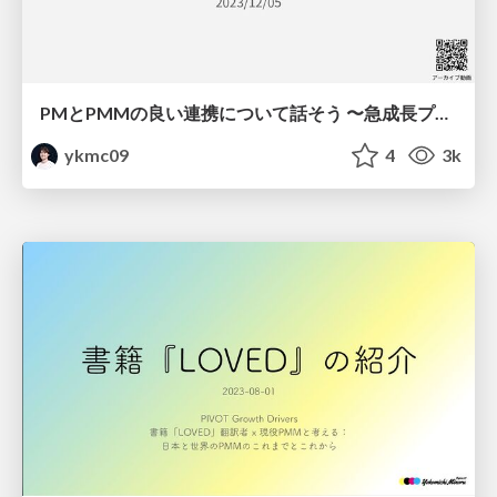
PMとPMMの良い連携について話そう 〜急成長プロダクトBill OneとLoglassの事例〜 / Partnership between PM and PMM
ykmc09
4
3k