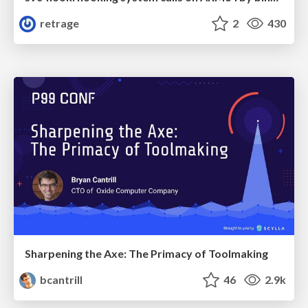
retrage
2
430
Sharpening the Axe: The Primacy of Toolmaking
bcantrill
46
2.9k