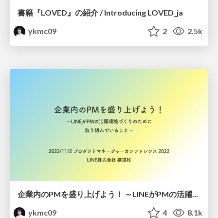
書籍『LOVED』の紹介 / Introducing LOVED_ja
ykmc09
2
2.5k
企業内のPMを盛り上げよう！ ～LINEがPMの活躍環境づくりのために取り組んでいること～
ykmc09
4
8.1k