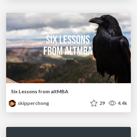
Six Lessons from altMBA
skipperchong
29
4.4k