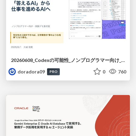
20260608_Codexの可能性_ノンプログラマー向け_大城追記
doradora09
0
760
PRO