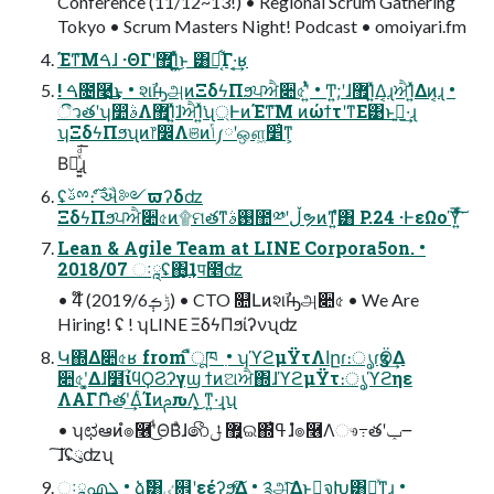
Conference (11/12~13!) • Regional Scrum Gathering
Tokyo • Scrum Masters Night! Podcast • omoiyari.fm
Έͳ͞Μࠓɺ ·ΘΓʹ޿Ί͍͖͍ͯͨ͜ͱ ͸Կ͔͋Γ·͔͢ʁ
! ࠓ೔࿩͢͜ͱ • શࣾԣஅͷΞδϟΠϧਪਐ૊৫ʹ͍ͭͯ • Ͳ͏͍͏;͏ʹɺ޿Ί͍ͯΔ͔ɻਐΊ͍ͯΔͷ͔ɻ •
ීวతʹʮ෺ࣄΛ޿Ί͍ͯ͘ɺਐΊ͍ͯ͘ʯ্ͰͷΈͳ͞Μ ͷώϯτʹͳΕ͹ͱࢥ͍·͢ɻ
ʮΞδϟΠϧʯͷ෦෼Λଞͷݴ༿ʹஔ͖׵͑ͳ͕
Βฉ͍͍ͯͩ͘͞ɻ
ʢࢿྉެ։࣌ ઐ༻ϖʔδʣ
ΞδϟΠϧਪਐ૊৫ͷ۩ମతͳ࢓ࣄ಺༰ʹڵຯͷͳ͍ํ͸ P.24 ·ͰεΩοϓ͍ͯͩ͘͠͞
Lean & Agile Team at LINE Corpora5on. •
2018/07 ઃཱʢ΋͏͙͢1प೥ʣ
• 4໊ (2019/6݄ݱࡏ) • CTO ௚Լͷશࣾԣஅ૊৫ • We Are
Hiring! ʢ ! ʮLINE ΞδϟΠϧίʔνʯʣ
Կ΍Δ૊৫ʁ from ืूཁ ߲ • ʮϓϩμΫτΛاըɾ։ൃɾӡӦ͢Δ
૊৫ʹ͓͚Δɺ໾ׂؒίϥϘϨʔγϣ ϯͷଅਐ΍ɺϓϩμΫτ։ൃϓϩηε
ΛΑΓޮՌతʹ͢ΔͨΊͷࢧԉΛ͓͜ ͳ͍·͢ɻʯ
• ʮಛఆͷํ๏࿦ʹͩ͜ΘΒͣɺ෯޿͍ ݪଇ΍ߟ͑ํɺํ๏࿦Λෳ߹తʹݕ౼
͠ɺʢུʣʯ
ઃཱഎܠ • ձࣾ͸ٸ଎ʹεέʔϧ͍ͯ͠Δ • ༉அ͍ͯ͠Δͱྑ͍จԽ͸อͯͳ͍ɻ •