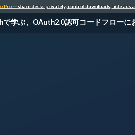
o Pro
— share decks privately, control downloads, hide ads 
al Authで学ぶ、OAuth2.0認可コードフ