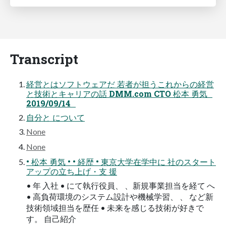
Transcript
経営とはソフトウェアだ 若者が担うこれからの経営
と技術とキャリアの話 DMM.com CTO 松本 勇気
2019/09/14
自分と について
None
None
• 松本 勇気 • • 経歴 • 東京大学在学中に 社のスタート
アップの立ち上げ・支 援
• 年 入社 • にて執行役員、 、新規事業担当を経て へ
• 高負荷環境のシステム設計や機械学習、 、 など新
技術領域担当を歴任 • 未来を感じる技術が好きで
す。 自己紹介