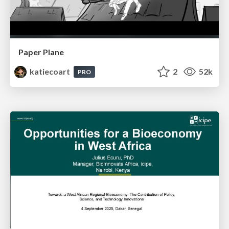
Paper Plane
katiecoart
2
52k
PRO