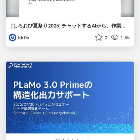
[しろおび夏祭り2026] チャットするAIから、作業するAIへ - 使われ方の変化と、その裏側で起きていること
kk0n
0
1.6k