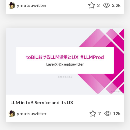
ymatsuwitter
2
3.2k
LLM in toB Service and Its UX
ymatsuwitter
7
12k