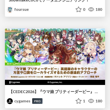
foursue
0
180
【CEDEC2026】『ウマ娘 プリティーダービー』 英語版のキャラクターの方言や口調をローカライズするための創造的アプローチ
cygames
1
180
PRO