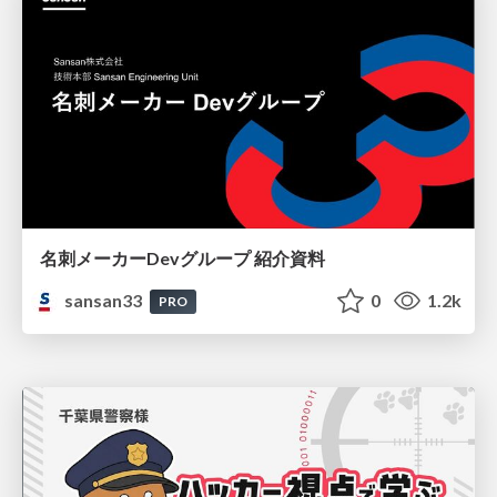
名刺メーカーDevグループ 紹介資料
sansan33
0
1.2k
PRO