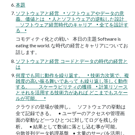
本題
ソフトウェアと経営 • ソフトウェアやデータの意
義、価値とは • 人とソフトウェアの逆転した設計
ソフトウェア経営時代のキャリア • 全てを設計す
る •
コモディティ化との戦い 本日の主題 Software is
eating the world. な時代の経営とキャリアについてお
話します。
ソフトウェアと経営 コードとデータの時代の経営と
は
何度でも同じ動作を繰り返す。 • 技術力次第で、複
雑度の高い振る舞いであって も繰り返し等しく動作
する。 スケーラビリティの獲得 • 計算リソース
とそれを活用する技術力があれば どこまでもスケー
ルが可能。 •
クラウドの登場が後押し。 ソフトウェアの挙動は
全て記録できる。 • ユーザーのアクセスや管理画
面の挙動など一つ ひとつに対してログを残し分
析。 • 結果として数値に落とし込む事が可能。
分散並列データ処理基盤 • 大量のサーバを活用し