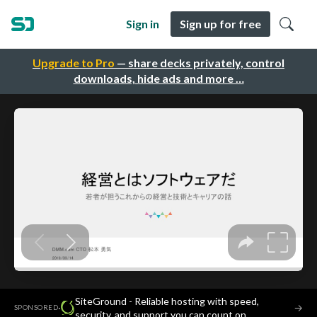
Sign in
Sign up for free
Upgrade to Pro
— share decks privately, control
downloads, hide ads and more …
SiteGround - Reliable hosting with speed,
·
→
SPONSORED
security, and support you can count on.