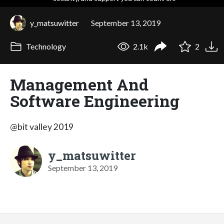
y_matsuwitter
September 13, 2019
Technology
2.1k
2
Management And
Software Engineering
@bit valley 2019
y_matsuwitter
September 13, 2019