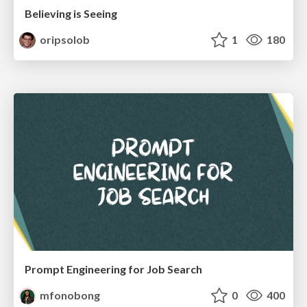
Believing is Seeing
oripsolob
1
180
Prompt Engineering for Job Search
mfonobong
0
400