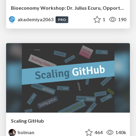
Bioeconomy Workshop: Dr. Julius Ecuru, Opportunities for a Bioeconomy in West Africa
akademiya2063
1
190
PRO
Scaling GitHub
holman
464
140k