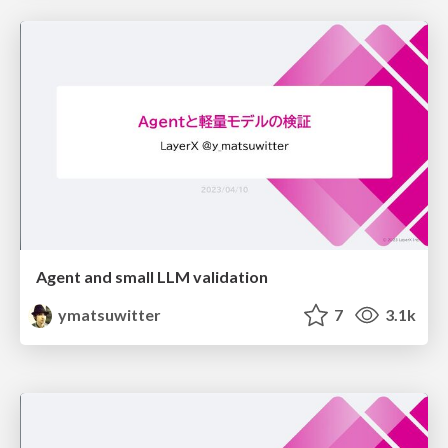
Agent and small LLM validation
ymatsuwitter
7
3.1k