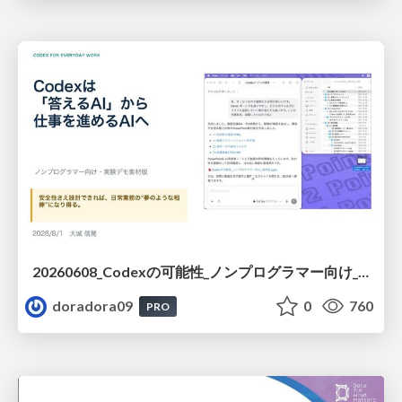
20260608_Codexの可能性_ノンプログラマー向け_大城追記
doradora09
0
760
PRO