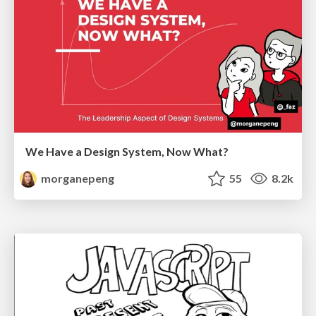
We Have a Design System, Now What?
morganepeng
55
8.2k