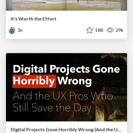
It's Worth the Effort
3n
188
29k
Digital Projects Gone Horribly Wrong (And the UX Pros Who Still Save the Day) - Dean Schuster