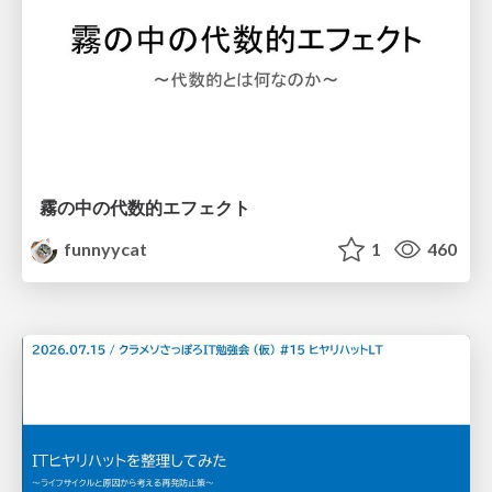
霧の中の代数的エフェクト
funnyycat
1
460