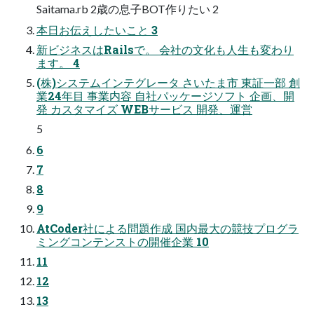
Saitama.rb 2歳の息⼦BOT作りたい 2
本⽇お伝えしたいこと 3
新ビジネスはRailsで。 会社の⽂化も⼈⽣も変わり
ます。 4
(株)システムインテグレータ さいたま市 東証⼀部 創
業24年⽬ 事業内容 ⾃社パッケージソフト 企画、開
発 カスタマイズ WEBサービス 開発、運営
5
6
7
8
9
AtCoder社による問題作成 国内最⼤の競技プログラ
ミングコンテンストの開催企業 10
11
12
13