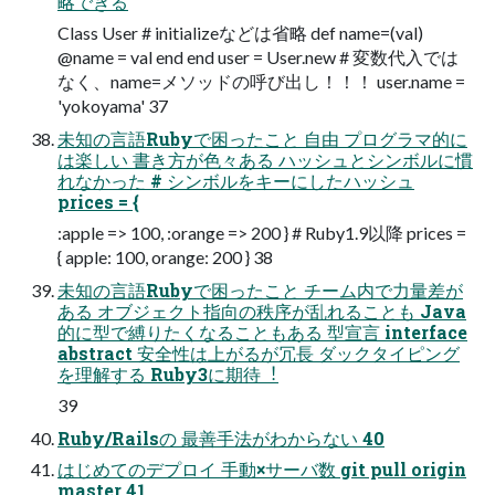
略できる
Class User # initializeなどは省略 def name=(val)
@name = val end end user = User.new # 変数代入では
なく、name=メソッドの呼び出し！！！ user.name =
'yokoyama' 37
未知の⾔語Rubyで困ったこと ⾃由 プログラマ的に
は楽しい 書き⽅が⾊々ある ハッシュとシンボルに慣
れなかった # シンボルをキーにしたハッシュ
prices = {
:apple => 100, :orange => 200 } # Ruby1.9以降 prices =
{ apple: 100, orange: 200 } 38
未知の⾔語Rubyで困ったこと チーム内で⼒量差が
ある オブジェクト指向の秩序が乱れることも Java
的に型で縛りたくなることもある 型宣⾔ interface
abstract 安全性は上がるが冗⻑ ダックタイピング
を理解する Ruby3に期待︕
39
Ruby/Railsの 最善⼿法がわからない 40
はじめてのデプロイ ⼿動×サーバ数 git pull origin
master 41