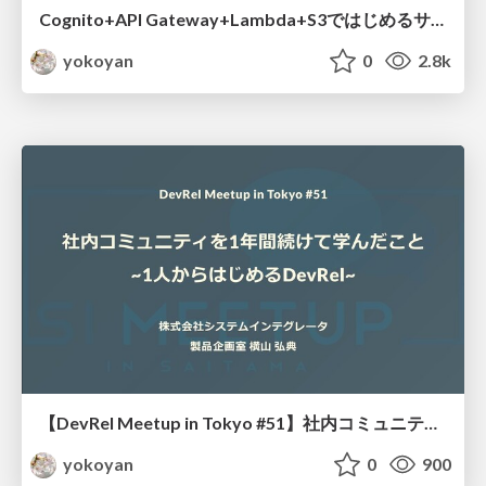
Cognito+API Gateway+Lambda+S3ではじめるサーバーレスアプリ構築 / Building Serverless Apps with Cognito+API Gateway+Lambda+S3
yokoyan
0
2.8k
【DevRel Meetup in Tokyo #51】社内コミュニティを1年間続けて学んだこと~1人からはじめるDevRel~ / DevRel starting with one person
yokoyan
0
900