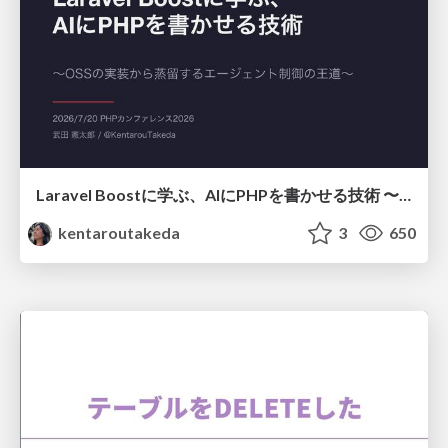
Laravel Boostに学ぶ、AIにPHPを書かせる技術 〜OSSの実装から蒸留するエージェント制御の王道〜
kentaroutakeda
3
650