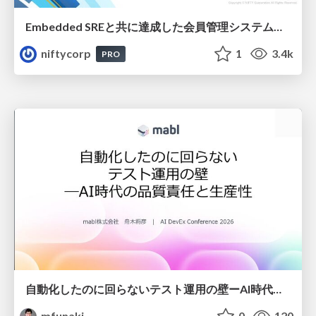
Embedded SREと共に達成した会員管理システムのAWS移行 - SRE NEXT 2026 ランチスポンサーセッション
niftycorp
1
3.4k
PRO
自動化したのに回らないテスト運用の壁ーAI時代の品質責任と生産性
mfunaki
0
120