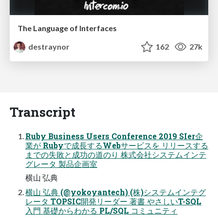
The Language of Interfaces
destraynor
162
27k
Transcript
Ruby Business Users Conference 2019 SIer企
業が Rubyで成⻑するWebサービスを リリースする
までの失敗と成功の道のり 株式会社システムインテ
グレータ 製品企画室
横⼭ 弘典
横⼭ 弘典 (@yokoyantech) (株)システムインテグ
レータ TOPSIC開発リーダー 著書 やさしいT-SQL
⼊⾨ 基礎からわかる PL/SQL コミュニティ