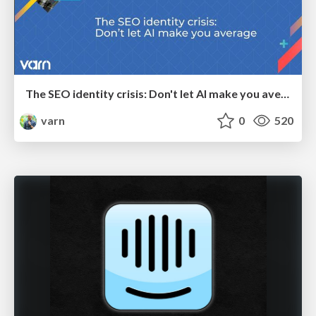
The SEO identity crisis: Don't let AI make you average
varn
0
520