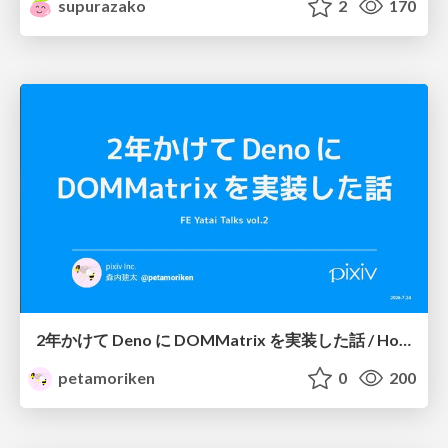
supurazako
2
170
2年かけて Deno に DOMMatrix を実装した話 / How I implemented DOMMatrix in Deno over two years
petamoriken
0
200