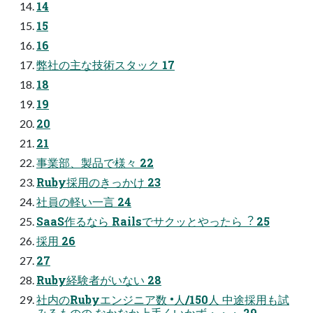
14
15
16
弊社の主な技術スタック 17
18
19
20
21
事業部、製品で様々 22
Ruby採⽤のきっかけ 23
社員の軽い⼀⾔ 24
SaaS作るなら Railsでサクッとやったら︖ 25
採⽤ 26
27
Ruby経験者がいない 28
社内のRubyエンジニア数 •⼈/150⼈ 中途採⽤も試
みるものの なかなか上⼿くいかず・・・ 29