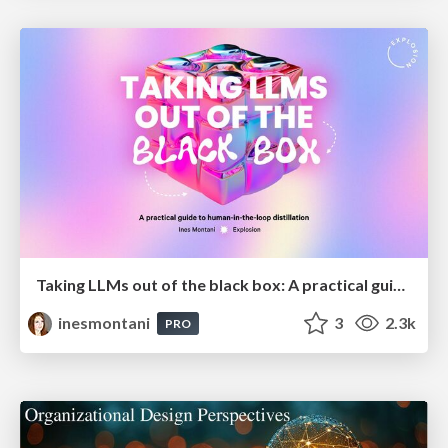
Taking LLMs out of the black box: A practical guide to human-in-the-loop distillation
inesmontani
3
2.3k
PRO