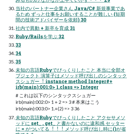
当社のパートナー企業さん Java/C# 新規事業であ
るため ずっと仕事をお願いすることが難しい (短期
間の技術アドバイザーを依頼) 30
社内で異動 + 新卒を育成 31
Ruby/Railsを学ぶ 32
33
34
35
未知の⾔語Rubyでびっくりしたこと 本当に全部オ
ブジェクト 演算⼦はメソッド呼び出しのシンタック
スシュガー︕ instance method Integer#+
irb(main):001:0> 1.class => Integer
# これは以下のシンタックスシュガー
irb(main):002:0> 1 + 2 => 3 # 本来はこう
irb(main):003:0> 1.+(2) => 3 36
未知の⾔語Rubyでびっくりしたこと アクセサメソ
ッドに set_ , get_ と書かないのに違和感 セッター
に = がついてる︕︕︕ メソッド呼び出し時に()が省