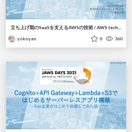
立ち上げ期のSaaSを支えるAWSの技術 / AWS technology supporting SaaS in its start-up phase
yokoyan
0
360