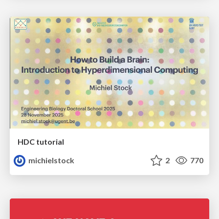
HDC tutorial
michielstock
2
770