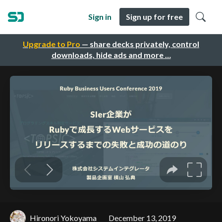
Sign in
Sign up for free
Upgrade to Pro
— share decks privately, control
downloads, hide ads and more …
Hironori Yokoyama
December 13, 2019