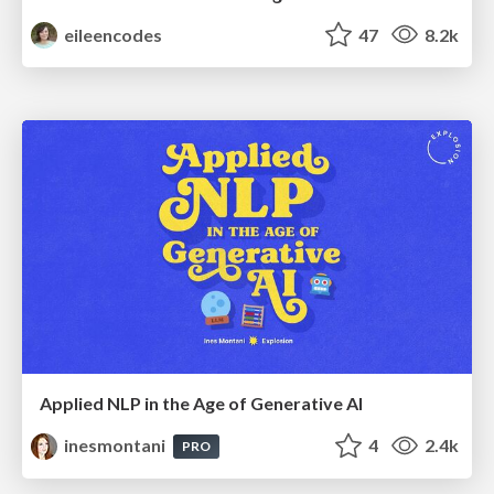
eileencodes
47
8.2k
Applied NLP in the Age of Generative AI
inesmontani
4
2.4k
PRO