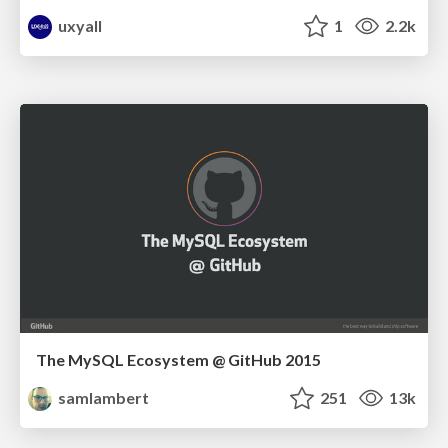
uxyall
1
2.2k
The MySQL Ecosystem @ GitHub 2015
samlambert
251
13k