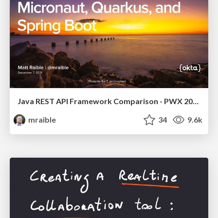
Java REST API Framework Comparison - PWX 2021
mraible
34
9.6k