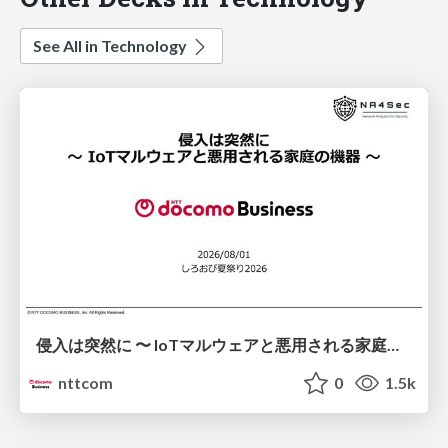
See All in Technology
侵入は突然に 〜 IoTマルウェアと悪用される家庭の機器 ～ / When Intrusion Strikes: IoT Malware and the Abuse of Home Devices
nttcom
0
1.5k