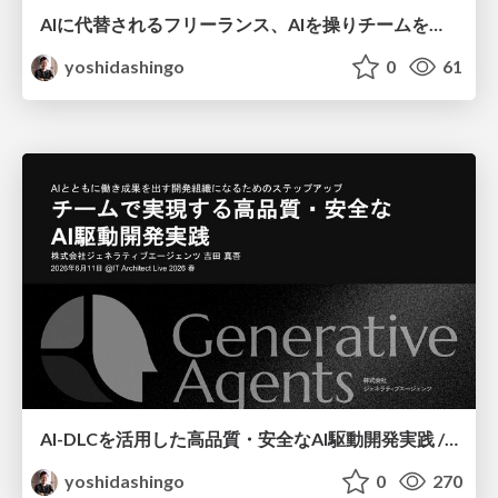
AIに代替されるフリーランス、AIを操りチームを導くリーダー。運命を分ける『AI-DLC』とインテントマネジメント/Intent is All We Need
yoshidashingo
0
61
AI-DLCを活用した高品質・安全なAI駆動開発実践 / AI Driven Development with AI-DLC
yoshidashingo
0
270