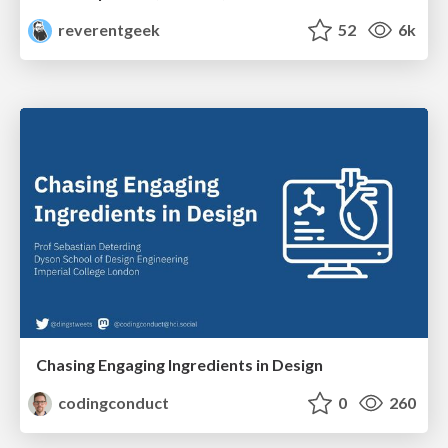
reverentgeek
52
6k
Chasing Engaging Ingredients in Design
codingconduct
0
260