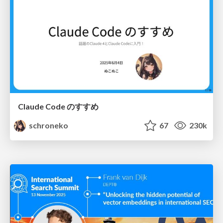
Claude Code のすすめ
schroneko
67
230k