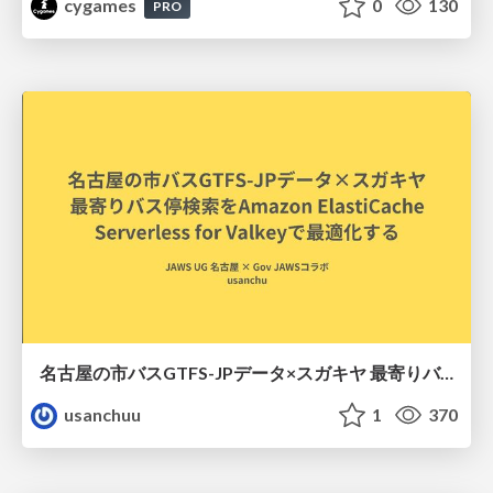
cygames
0
130
PRO
名古屋の市バスGTFS-JPデータ×スガキヤ 最寄りバス停検索をAmazon ElastiCache Serverless for Valkeyで最適化する
usanchuu
1
370