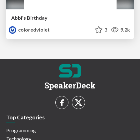
Abbi's Birthday
coloredviolet
3
9.2k
SpeakerDeck
Top Categories
Programming
Technology