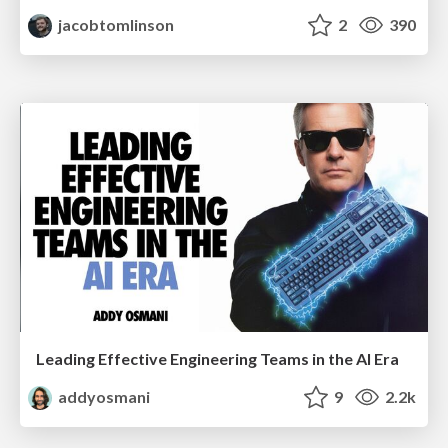
jacobtomlinson
2
390
Leading Effective Engineering Teams in the AI Era
addyosmani
9
2.2k