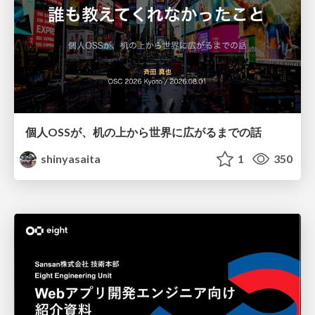
個人OSSが、机の上から世界に広がるまでの話
shinyasaita
1
350