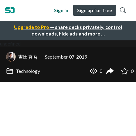
Sign in
Sign up for free
Upgrade to Pro
— share decks privately, control
downloads, hide ads and more …
undefined
吉田真吾
September 07, 2019
Technology
0
0