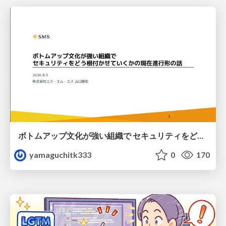
ボトムアップ文化が強い組織で セキュリティをどう根付かせていくかの現在進行形の話 / Making Security Stick in a Bottom-Up Organization
yamaguchitk333
0
170