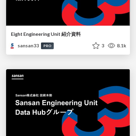
Eight Engineering Unit 紹介資料
sansan33
3
8.1k
PRO