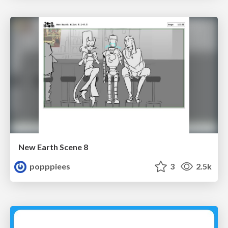
New Earth Scene 8
popppiees
3
2.5k