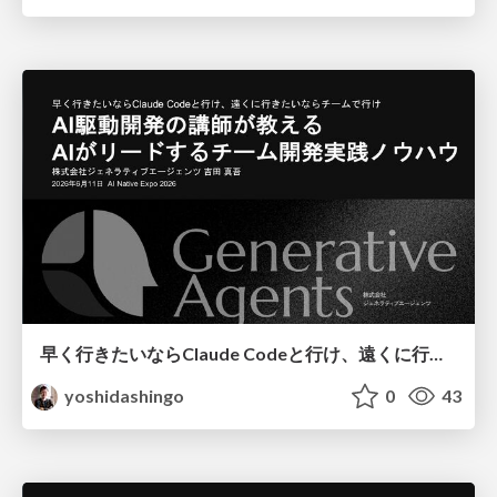
早く行きたいならClaude Codeと行け、遠くに行きたいならチームで行け 〜AI駆動開発の講師が教えるAIがリードするチーム開発の実践ノウハウ/Fast w/ Claude Code, Far Together
yoshidashingo
0
43