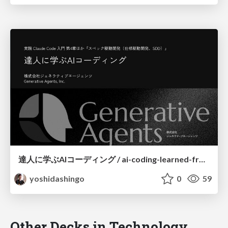
達人に学ぶAIコーディング / ai-coding-learned-from-master
yoshidashingo
0
59
Other Decks in Technology