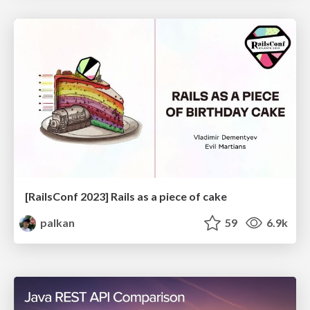
[RailsConf 2023] Rails as a piece of cake
palkan
59
6.9k