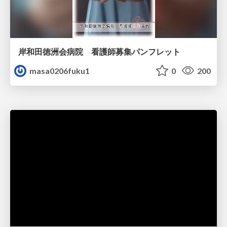
岸和田徳洲会病院 看護師募集パンフレット
masa0206fuku1
0
200