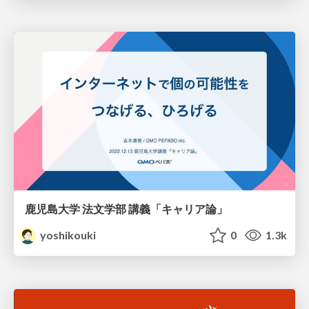
鹿児島大学 法文学部 講義「キャリア論」
yoshikouki
0
1.3k