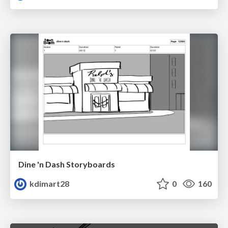
Dine 'n Dash Storyboards
kdimart28
0
160