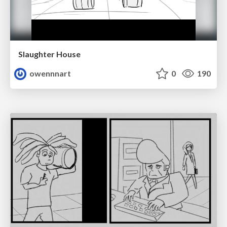
Slaughter House
owennnart
0
190