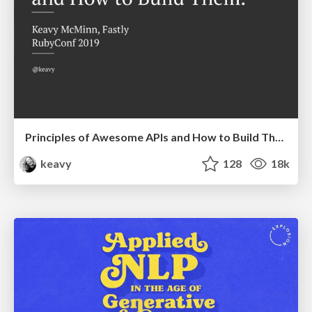
Principles of Awesome APIs and How to Build Them.
keavy
128
18k