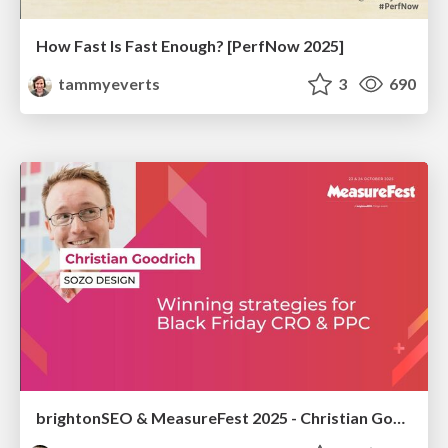
How Fast Is Fast Enough? [PerfNow 2025]
tammyeverts
3
690
brightonSEO & MeasureFest 2025 - Christian Goodrich - Winning strategies for Black Friday CRO & PPC