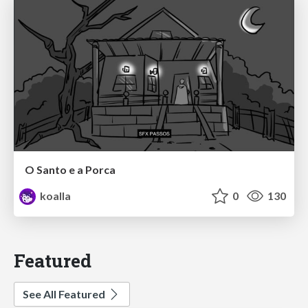
O Santo e a Porca
koalla
0
130
Featured
See All Featured