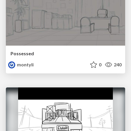
Possessed
montyli
0
240