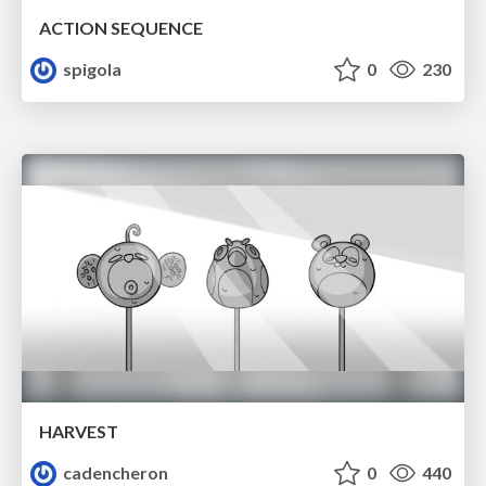
ACTION SEQUENCE
spigola
0
230
HARVEST
cadencheron
0
440