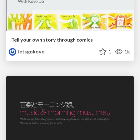
Tell your own story through comics
letsgokoyo
1
1k