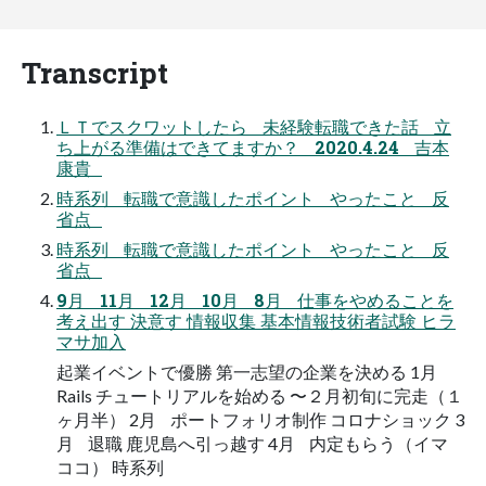
Transcript
ＬＴでスクワットしたら 未経験転職できた話 立
ち上がる準備はできてますか？ 2020.4.24 吉本
康貴
時系列 転職で意識したポイント やったこと 反
省点
時系列 転職で意識したポイント やったこと 反
省点
9月 11月 12月 10月 8月 仕事をやめることを
考え出す 決意す 情報収集 基本情報技術者試験 ヒラ
マサ加入
起業イベントで優勝 第一志望の企業を決める 1月
Rails チュートリアルを始める 〜２月初旬に完走（１
ヶ月半） 2月 ポートフォリオ制作 コロナショック 3
月 退職 鹿児島へ引っ越す 4月 内定もらう（イマ
ココ） 時系列