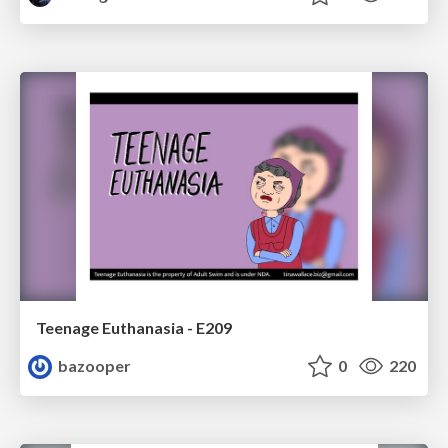
Teenage Euthanasia - E209
bazooper
0
220