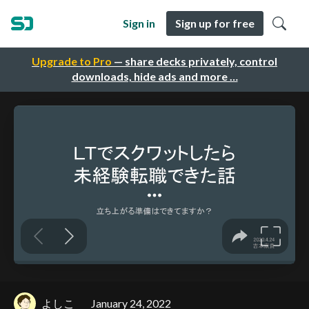
Sign in
Sign up for free
Upgrade to Pro
— share decks privately, control
downloads, hide ads and more …
よしこ
January 24, 2022