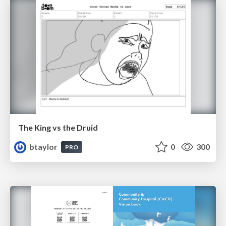
The King vs the Druid
btaylor
0
300
PRO