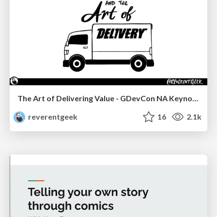
The Art of Delivering Value - GDevCon NA Keynote
reverentgeek
16
2.1k