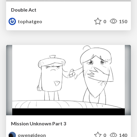
Double Act
tophatgeo
0
150
Mission Unknown Part 3
owengideon
0
140