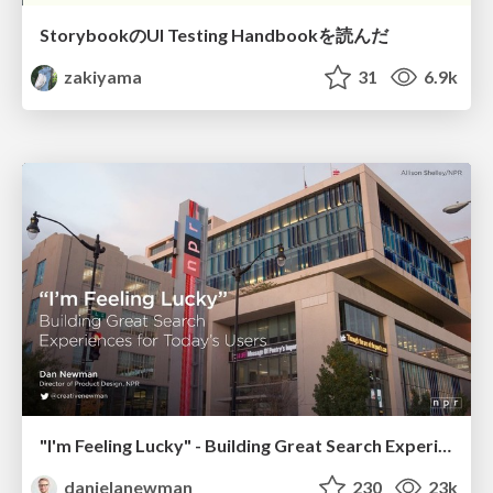
StorybookのUI Testing Handbookを読んだ
zakiyama
31
6.9k
"I'm Feeling Lucky" - Building Great Search Experiences for Today's Users (#IAC19)
danielanewman
230
23k