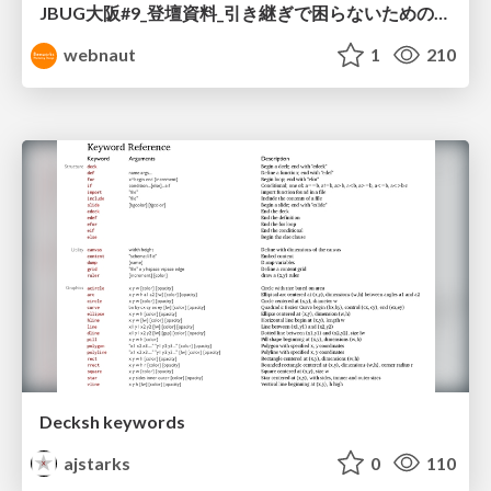
JBUG大阪#9_登壇資料_引き継ぎで困らないためのBacklogWikiの整え方_ミスと属人化を防ぐために、 “次の人が動ける状態”をどう残すか
webnaut
1
210
Decksh keywords
ajstarks
0
110