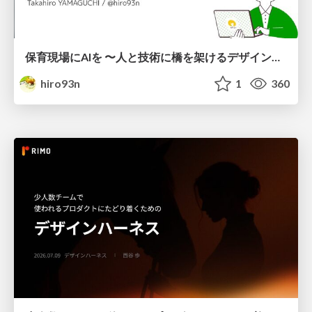
保育現場にAIを 〜人と技術に橋を架けるデザインで考えてきたこと〜 uiuxcamp2026-hoiku-ai-design
hiro93n
1
360