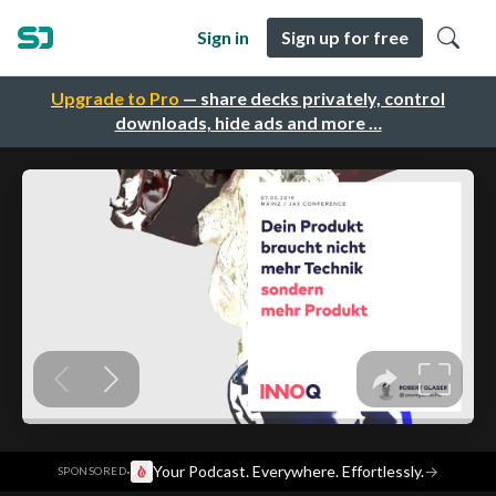
Sign in
Sign up for free
Upgrade to Pro
— share decks privately, control
downloads, hide ads and more …
·
Your Podcast. Everywhere. Effortlessly.
→
SPONSORED