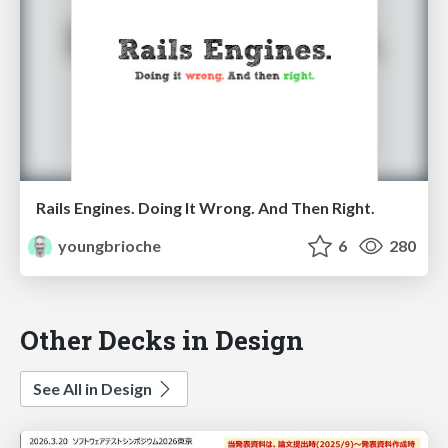
Rails Engines. Doing It Wrong. And Then Right.
youngbrioche
6
280
Other Decks in Design
See All in Design