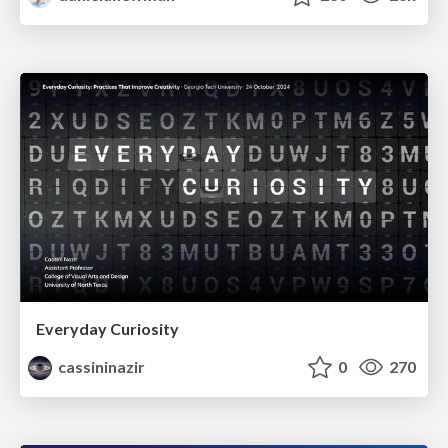
Everyday Curiosity
cassininazir
0
270