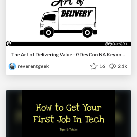
The Art of Delivering Value - GDevCon NA Keynote
reverentgeek
16
2.1k