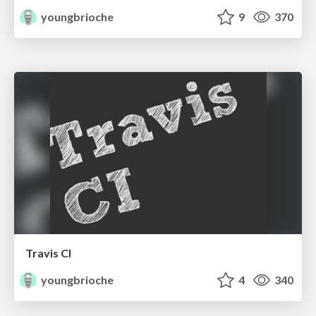
youngbrioche
9
370
Travis CI
youngbrioche
4
340