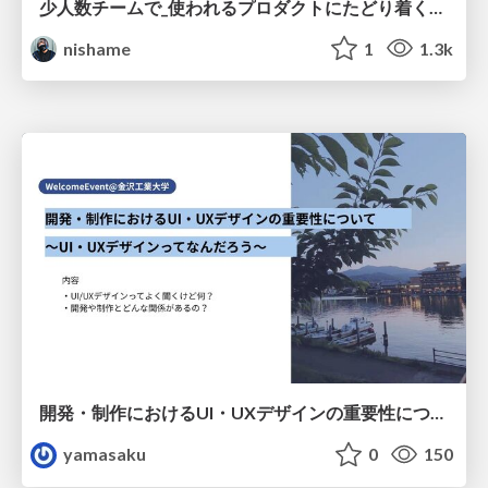
少人数チームで_使われるプロダクトにたどり着くための_デザインハーネス.pdf
nishame
1
1.3k
開発・制作におけるUI・UXデザインの重要性について～UI・UXデザインってなんだろう～
yamasaku
0
150