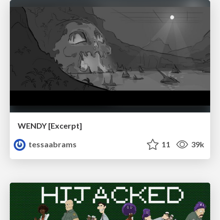
WENDY [Excerpt]
tessaabrams
11
39k