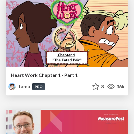
Heart Work Chapter 1 - Part 1
lfama
8
36k
PRO