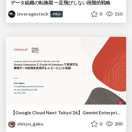
データ組織の転換期 一足飛びしない段階的戦略
leveragestech
0
150
PRO
【Google Cloud Next Tokyo'26】Gemini Enterprise と Oracle AI Database で実現する、 業務データ活用を実現する AI エージェント実装
shisyu_gaku
0
200