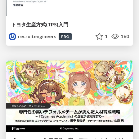
トヨタ⽣産⽅式(TPS)⼊⾨
recruitengineers
1
160
PRO