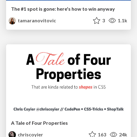
The #1 spot is gone: here's how to win anyway
tamaranovitovic
3
1.1k
A Tale of Four Properties
chriscoyier
163
24k