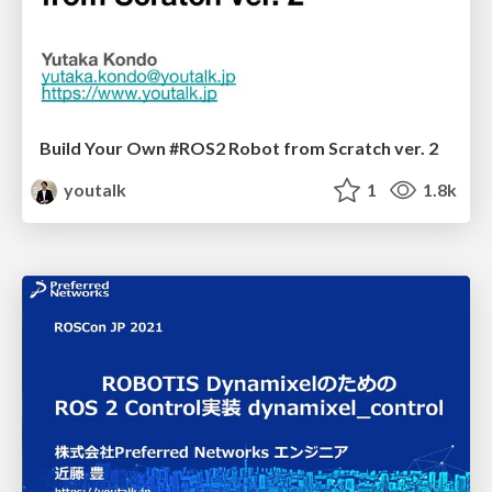
Build Your Own #ROS2 Robot from Scratch ver. 2
youtalk
1
1.8k