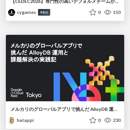
【CEDEC2026】専門性の高いデフォルメチームが挑んだ人材育成戦略 〜Cygames Academiaの企画から実施まで〜
cygames
0
150
PRO
メルカリのグローバルアプリで挑んだ AlloyDB 運用と課題解決の実践記
hatappi
0
230