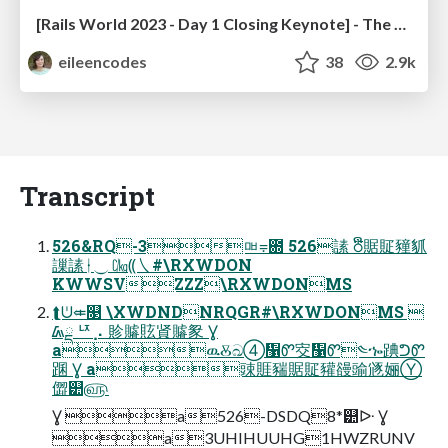
[Rails World 2023 - Day 1 Closing Keynote] - The Magic of Rails
eileencodes
38
2.9k
Transcript
526&RQ-3ㅮ⩦఍ 526䛾 ⛣ື䝻䝪䝑䝖
䜈䛾ᛂ⏝ ㏆⸨㇏#\RXWDON
KWWSVZZZ\RXWDONMS
⮬ᕫ⤂௓ \XWDNDNRQGR#\RXWDONMS 
ᮏྡ ᅜ⡠ 䝩䞊䝮䝨䞊䝆 Ɣ
aዉⰋඛ➃኱Ꮫ㝔኱Ꮫ༤ኈ䠄ᕤᏛ
䠅 Ɣ a䜹䝽䝎䝻䝪䝔䜱䜽䝇㛤Ⓨ
㒊୺௵
Ɣ a526-DSDQ8*୺ᐓ Ɣ
a3UHIHUUHG1HWZRUNV