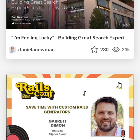
"I'm Feeling Lucky" - Building Great Search Experiences for Today's Users (#IAC19)
danielanewman
230
23k