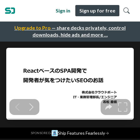
Sign in
Sign up for free
Upgrade to Pro
— share decks privately, control
downloads, hide ads and more …
·
Ship Features Fearlessly
→
SPONSORED