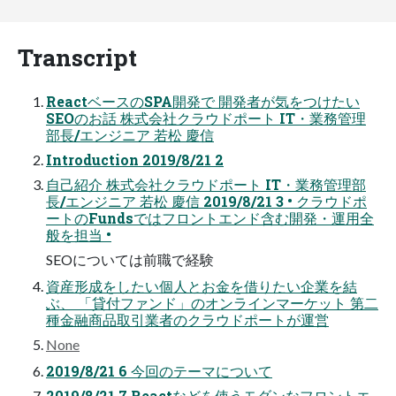
Transcript
ReactベースのSPA開発で 開発者が気をつけたい
SEOのお話 株式会社クラウドポート IT・業務管理
部⻑/エンジニア 若松 慶信
Introduction 2019/8/21 2
⾃⼰紹介 株式会社クラウドポート IT・業務管理部
⻑/エンジニア 若松 慶信 2019/8/21 3 • クラウドポ
ートのFundsではフロントエンド含む開発・運⽤全
般を担当 •
SEOについては前職で経験
資産形成をしたい個⼈とお⾦を借りたい企業を結
ぶ、 「貸付ファンド」のオンラインマーケット 第⼆
種⾦融商品取引業者のクラウドポートが運営
None
2019/8/21 6 今回のテーマについて
2019/8/21 7 Reactなどを使うモダンなフロントエ