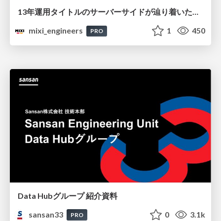
13年運用タイトルのサーバーサイドが辿り着いた現在地 ― モンスターストライクにおける技術・組織・AI活用から得た知見
mixi_engineers
1
450
PRO
Data Hubグループ 紹介資料
sansan33
0
3.1k
PRO