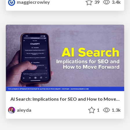
maggiecrowley
39
3.4k
AI Search: Implications for SEO and How to Move Forward - #ShenzhenSEOConference
aleyda
1
1.3k