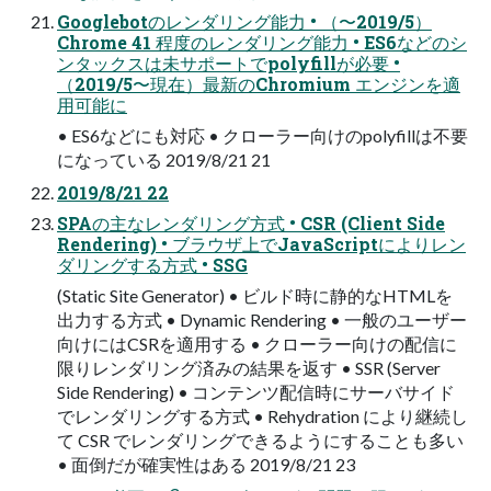
Googlebotのレンダリング能⼒ • （〜2019/5）
Chrome 41 程度のレンダリング能⼒ • ES6などのシ
ンタックスは未サポートでpolyfillが必要 •
（2019/5〜現在）最新のChromium エンジンを適
⽤可能に
• ES6などにも対応 • クローラー向けのpolyfillは不要
になっている 2019/8/21 21
2019/8/21 22
SPAの主なレンダリング⽅式 • CSR (Client Side
Rendering) • ブラウザ上でJavaScriptによりレン
ダリングする⽅式 • SSG
(Static Site Generator) • ビルド時に静的なHTMLを
出⼒する⽅式 • Dynamic Rendering • ⼀般のユーザー
向けにはCSRを適⽤する • クローラー向けの配信に
限りレンダリング済みの結果を返す • SSR (Server
Side Rendering) • コンテンツ配信時にサーバサイド
でレンダリングする⽅式 • Rehydration により継続し
て CSR でレンダリングできるようにすることも多い
• ⾯倒だが確実性はある 2019/8/21 23