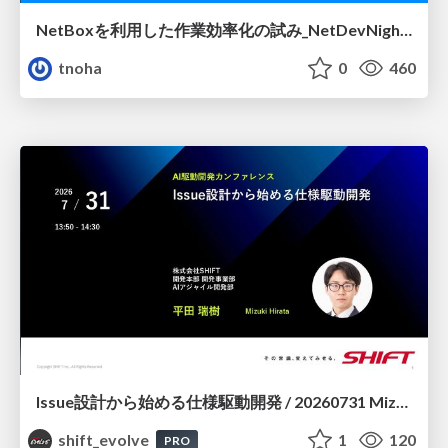
NetBoxを利用した作業効率化の試み_NetDevNight4
tnoha
0
460
Issue設計から始める仕様駆動開発 / 20260731 Mizuki Hirata
shift_evolve
1
120
PRO