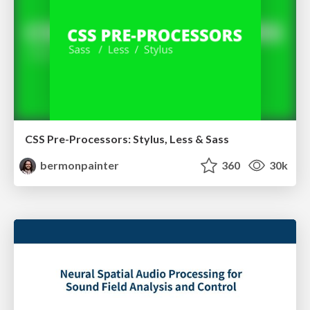
CSS Pre-Processors: Stylus, Less & Sass
bermonpainter
360
30k