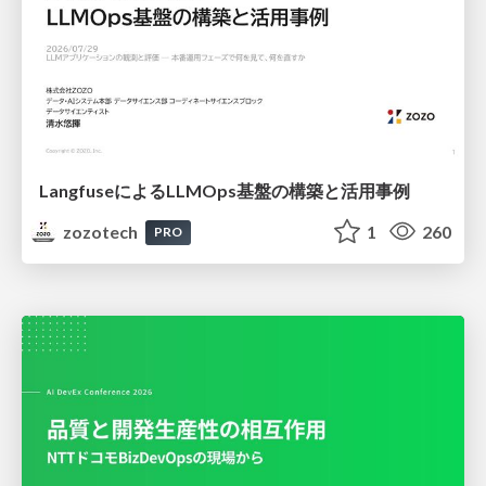
LangfuseによるLLMOps基盤の構築と活用事例
zozotech
1
260
PRO