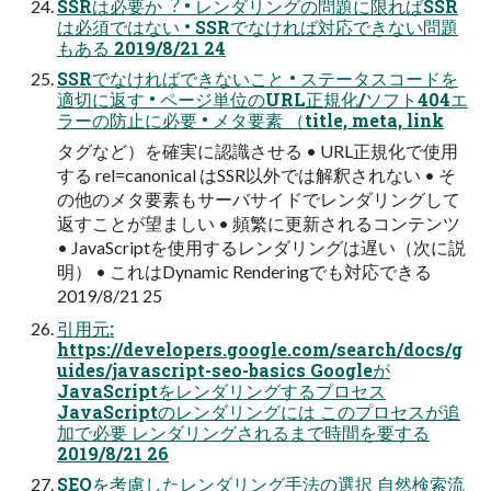
SSRは必要か︖ • レンダリングの問題に限ればSSR
は必須ではない • SSRでなければ対応できない問題
もある 2019/8/21 24
SSRでなければできないこと • ステータスコードを
適切に返す • ページ単位のURL正規化/ソフト404エ
ラーの防⽌に必要 • メタ要素 （title, meta, link
タグなど）を確実に認識させる • URL正規化で使⽤
する rel=canonical はSSR以外では解釈されない • そ
の他のメタ要素もサーバサイドでレンダリングして
返すことが望ましい • 頻繁に更新されるコンテンツ
• JavaScriptを使⽤するレンダリングは遅い（次に説
明） • これはDynamic Renderingでも対応できる
2019/8/21 25
引⽤元:
https://developers.google.com/search/docs/g
uides/javascript-seo-basics Googleが
JavaScriptをレンダリングするプロセス
JavaScriptのレンダリングには このプロセスが追
加で必要 レンダリングされるまで時間を要する
2019/8/21 26
SEOを考慮したレンダリング⼿法の選択 ⾃然検索流