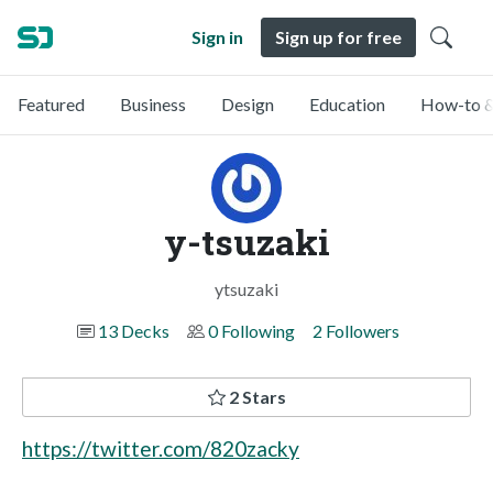
Sign in
Sign up for free
Featured
Business
Design
Education
How-to &
y-tsuzaki
ytsuzaki
13 Decks
0 Following
2 Followers
2 Stars
https://twitter.com/820zacky