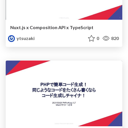
Nuxt.js x Composition API x TypeScript
ytsuzaki
0
820