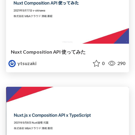
Nuxt Composition API 使ってみた
ytsuzaki
0
290