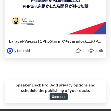
Laravel/Vue.js#11 PhpStormからLaradock上の PHPUnitを動かしたら開発が捗った話
ytsuzaki
1
4.6k
Speaker Deck Pro:
Add privacy options and
schedule the publishing of your decks
Upgrade