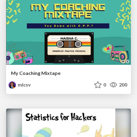
My Coaching Mixtape
mlcsv
0
200