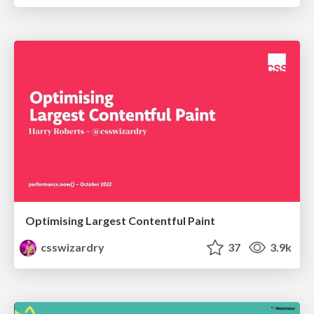
Optimising Largest Contentful Paint
csswizardry
37
3.9k