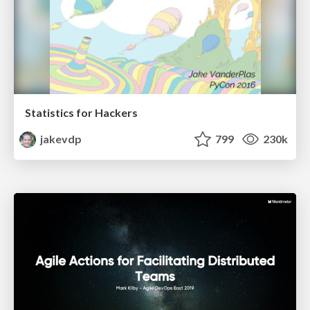
Statistics for Hackers
jakevdp
799
230k