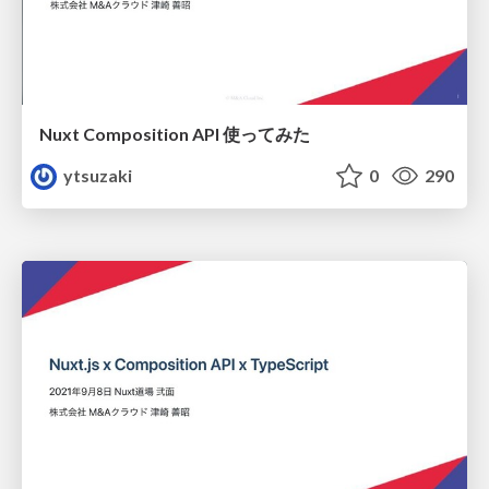
Nuxt Composition API 使ってみた
ytsuzaki
0
290