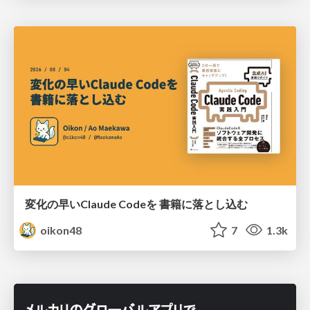
変化の早いClaude Codeを 書籍に落とし込む
oikon48
7
1.3k