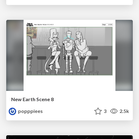
New Earth Scene 8
popppiees
3
2.5k