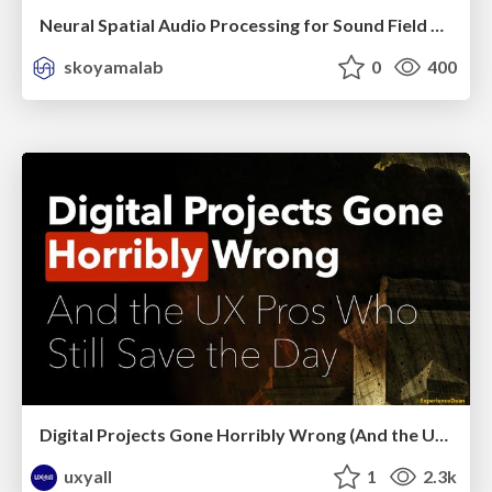
Neural Spatial Audio Processing for Sound Field Analysis and Control
skoyamalab
0
400
Digital Projects Gone Horribly Wrong (And the UX Pros Who Still Save the Day) - Dean Schuster
uxyall
1
2.3k