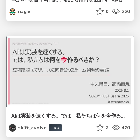
nagix
0
220
AIは実装を速くする。では、私たちは何を今作るべきか？－立場を越えてリリースに向き合ったチーム開発の実践 / 20260801 Hiromi Nakaya and Naoki Takahashi
shift_evolve
3
420
PRO