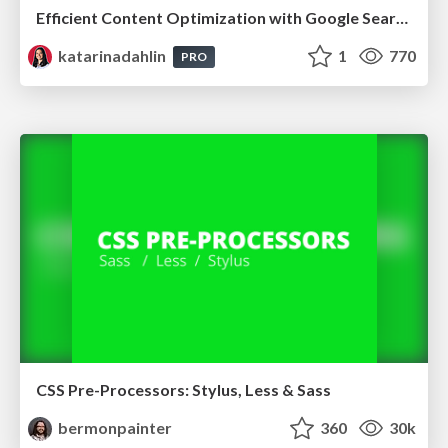
Efficient Content Optimization with Google Search Console & Apps Script
katarinadahlin
1
770
PRO
CSS Pre-Processors: Stylus, Less & Sass
bermonpainter
360
30k