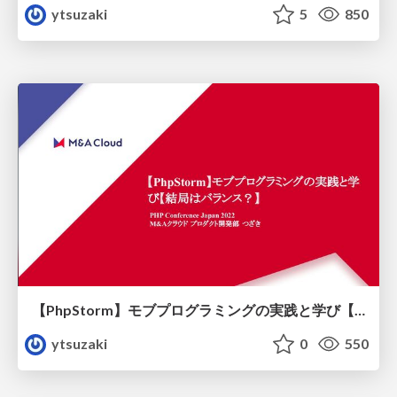
ytsuzaki
5
850
【PhpStorm】モブプログラミングの実践と学び【結局はバランス？】
ytsuzaki
0
550