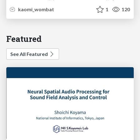
kaomi_wombat
1
120
Featured
See All Featured