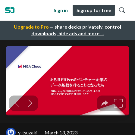
Sign in
Sign up for free
Upgrade to Pro
— share decks privately, control
downloads, hide ads and more …
y-tsuzaki
March 13, 2023