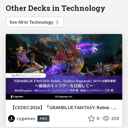
Other Decks in Technology
See All in Technology
【CEDEC2026】『GRANBLUE FANTASY: Relink - Endless Ragnarok』のバトル制作事例 ～最高のキャラゲーを目指して～
cygames
0
210
PRO