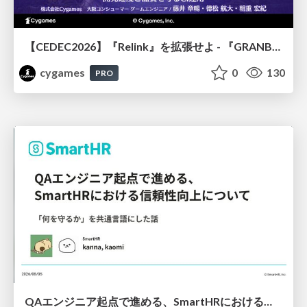
【CEDEC2026】『Relink』を拡張せよ - 『GRANBLUE FANTASY: Relink - Endless Ragnarok』の開発速度と品質を守るCI運用
cygames
0
130
PRO
QAエンジニア起点で進める、SmartHRにおける信頼性向上について