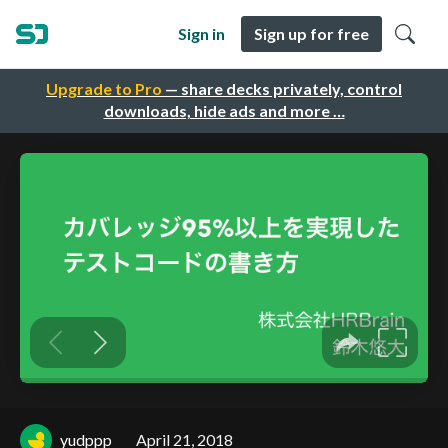
Sign in
Sign up for free
Upgrade to Pro
— share decks privately, control
downloads, hide ads and more …
yudppp
April 21, 2018