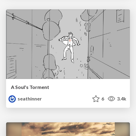
A Soul's Torment
seathinner
6
3.4k