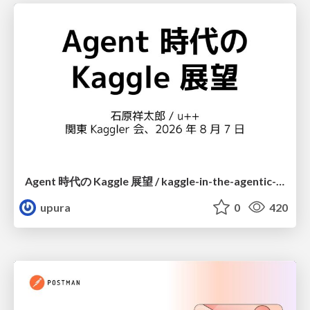
Agent 時代の Kaggle 展望 / kaggle-in-the-agentic-era
upura
0
420