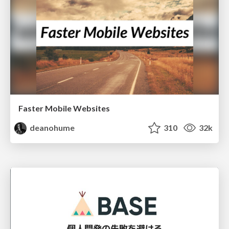
Faster Mobile Websites
deanohume
310
32k