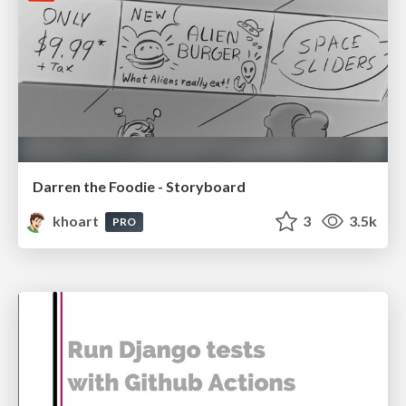
Darren the Foodie - Storyboard
khoart
3
3.5k
PRO