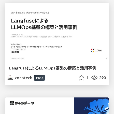
LangfuseによるLLMOps基盤の構築と活用事例
zozotech
1
290
PRO