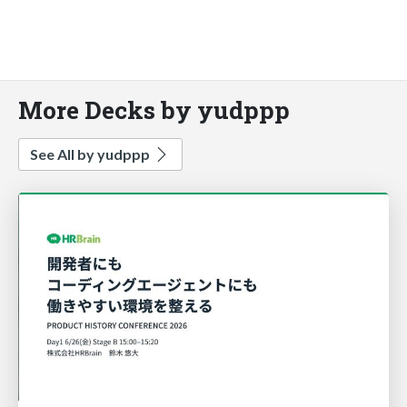
More Decks by yudppp
See All by yudppp