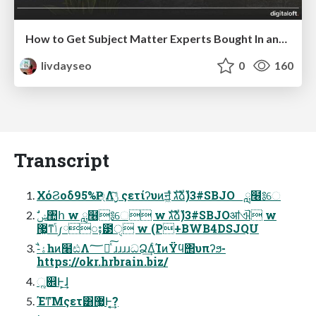
How to Get Subject Matter Experts Bought In and Actively Contributing to SEO & PR Initiatives.
livdayseo
0
160
Transcript
ΧόϨοδ95%Ҏ্Λ࣮ݱͨ͠ ςετίʔυͷॻ͖ํ גࣜձࣾ)3#SBJO ླ໦༔େ
޷͖ͳݴ༿ႈ౳ੑ w (P+BWB4DSJQU
-ैۀһͷ໨ඪΛ؅ཧͯ͠ ɹɹɹɹධՁ͢ΔͨΊͷΫϥ΢υπʔϧ-
https://okr.hrbrain.biz/
ૣ଎Ͱ͕͢ɺ
Έͳ͞Μςετ͸޷͖Ͱ͔͢?