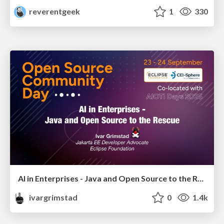
reverentgeek
1
330
AI in Enterprises - Java and Open Source to the Rescue
ivargrimstad
0
1.4k