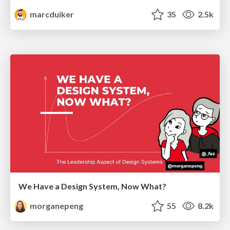
marcduiker
35
2.5k
We Have a Design System, Now What?
morganepeng
55
8.2k