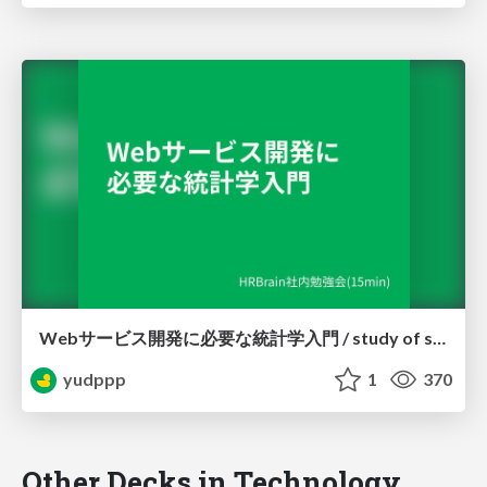
Webサービス開発に必要な統計学入門 / study of statistics for web developers
yudppp
1
370
Other Decks in Technology