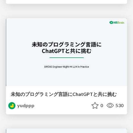
未知のプログラミング言語にChatGPTと共に挑む
yudppp
0
530