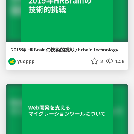
2019年 HRBrainの技術的挑戦 / hrbain technology challenge 2019
yudppp
3
1.5k