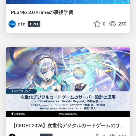
PLaMo 3.0 Primeの事後学習
pfn
0
270
PRO
【CEDEC2026】次世代デジタルカードゲームのサーバー設計と運用 〜『Shadowverse: Worlds Beyond』の舞台裏～