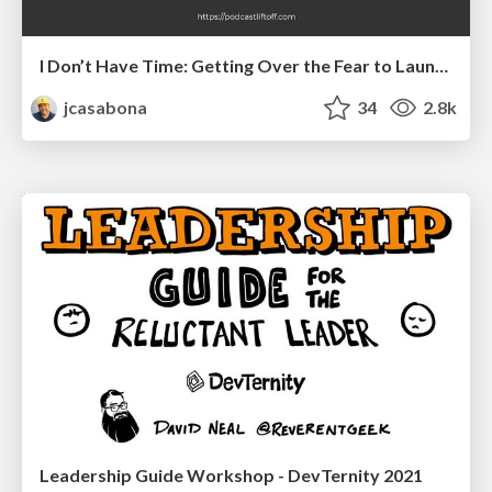
I Don’t Have Time: Getting Over the Fear to Launch Your Podcast
jcasabona
34
2.8k
Leadership Guide Workshop - DevTernity 2021