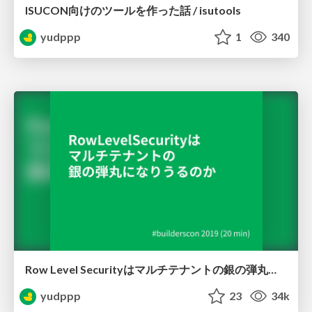
ISUCON向けのツールを作った話 / isutools
yudppp
1
340
Row Level Securityはマルチテナントの銀の弾丸になりうるのか / Row Level Security is silver bullet for multitenancy?
yudppp
23
34k