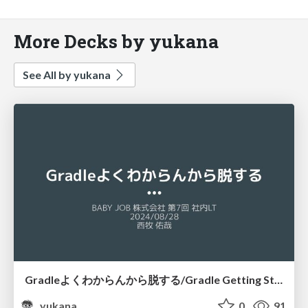
More Decks by yukana
See All by yukana
Gradleよくわからんから脱する/Gradle Getting Started
yukana
0
91