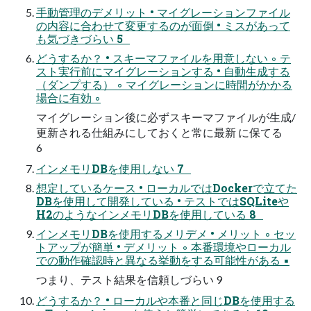
手動管理のデメリット • マイグレーションファイル
の内容に合わせて変更するのが面倒 • ミスがあって
も気づきづらい 5
どうするか？ • スキーマファイルを用意しない ◦ テ
スト実行前にマイグレーションする • 自動生成する
（ダンプする） ◦ マイグレーションに時間がかかる
場合に有効 ◦
マイグレーション後に必ずスキーマファイルが生成/
更新される仕組みにしておくと常に最新 に保てる
6
インメモリDBを使用しない 7
想定しているケース • ローカルではDockerで立てた
DBを使用して開発している • テストではSQLiteや
H2のようなインメモリDBを使用している 8
インメモリDBを使用するメリデメ • メリット ◦ セッ
トアップが簡単 • デメリット ◦ 本番環境やローカル
での動作確認時と異なる挙動をする可能性がある ▪
つまり、テスト結果を信頼しづらい 9
どうするか？ • ローカルや本番と同じDBを使用する