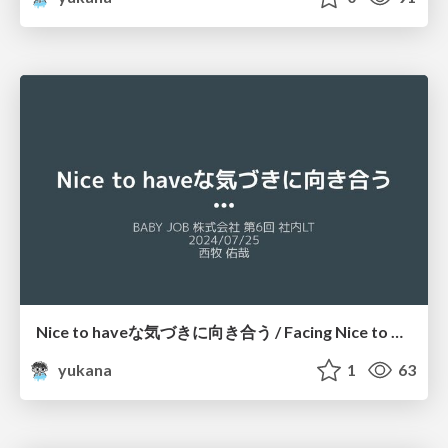
Nice to haveな気づきに向き合う / Facing Nice to Have Awareness
yukana
1
63