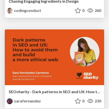
Chasing Engaging Ingredients in Design
codingconduct
0
260
SEOcharity - Dark patterns in SEO and UX: How to avoid them and build a more ethical web
sarafernandez
0
230