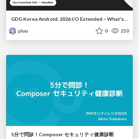
GDG Korea Android: 2026 I/O Extended ~ What's new in Android development tools
pluu
0
210
5分で問診！Composer セキュリティ健康診断