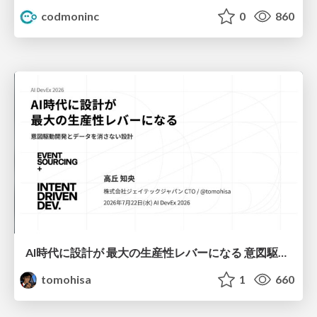
codmoninc
0
860
AI時代に設計が 最大の生産性レバーになる 意図駆動開発とデータを消さない設計｜Don't Delete Your Data or Your Intent — Design as the Deepest Lever in the AI Era
tomohisa
1
660