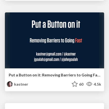
Put a Button on it: Removing Barriers to Going Fast.
kastner
60
4.5k