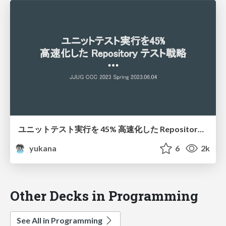
ユニットテスト実行を 45% 高速化した Repository テスト戦略 / Repository Test Strategy Speeds up Unit Test
yukana
6
2k
Other Decks in Programming
See All in Programming