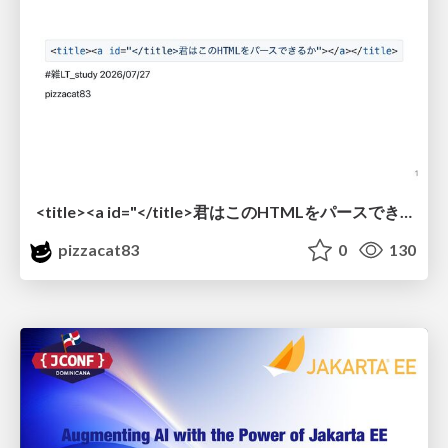
<title><a id="</title>君はこのHTMLをパースできるか"></a></title> #雑LT_study
pizzacat83
0
130