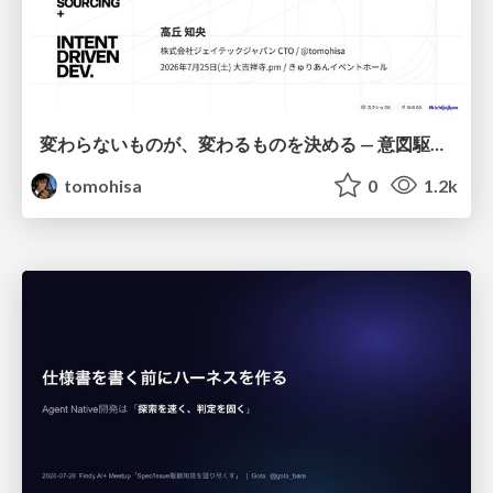
変わらないものが、変わるものを決める — 意図駆動開発 × イベントソーシング × イミュータブル | What Doesn't Change Decides What Can — IDD × Event Sourcing × Immutability
tomohisa
0
1.2k