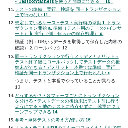
◦ Testcontainersを使うと簡単にできる！ 10
テストの準備、実行、検証を 同一トランザクション
上で行わない 11
想定しているケース • テスト実行時の挙動 1. トラン
ザクション開始 a. 準備（テスト用のデータのインサ
ート） b. 実行（例：何らかの保存処理） c.
検証（例：DBからデータを取得して保存した内容の
確認） 2. ロールバック 12
同一トランザクションで行うメリデメ • メリット ◦
テスト終了後にロールバックしてテストデータの後
始末ができる • デメリット ◦ 本番では準備、実行、
検証が同一トランザクション上で行われない ▪
つまり、テストと本番でやっていることが異なる
13
どうするか？ • 各フェーズごとにトランザクション
を分ける • テストデータの後始末はテスト前に行う
ようにする ◦ 他のテストに依存せずに、確実にクリ
ーンアップできる 14
参考 • 単体テストの考え方/使い方 15
まとめ • テスト用DBのスキーマファイルを手動で管