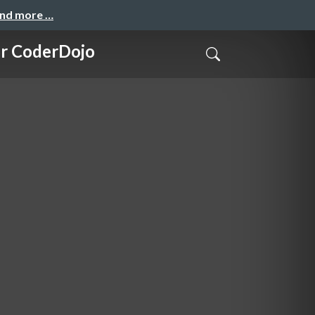
and more …
 CoderDojo