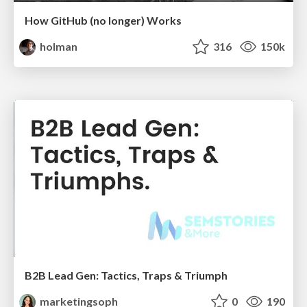
How GitHub (no longer) Works
holman
316
150k
B2B Lead Gen: Tactics, Traps & Triumph
marketingsoph
0
190