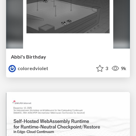
Abbi's Birthday
coloredviolet
3
9k