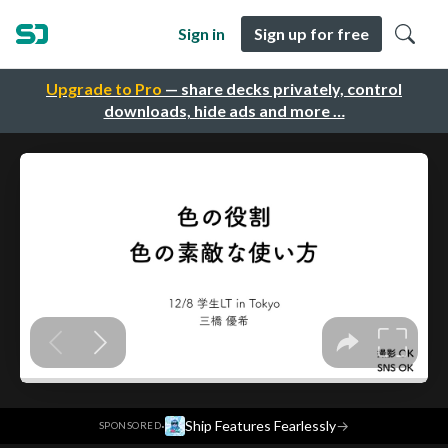
Sign in
Sign up for free
Upgrade to Pro
— share decks privately, control
downloads, hide ads and more …
·
Ship Features Fearlessly
→
SPONSORED