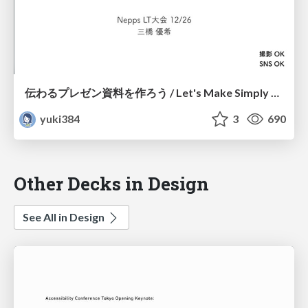
伝わるプレゼン資料を作ろう / Let's Make Simply Presentation Slide
yuki384
3
690
Other Decks in Design
See All in Design