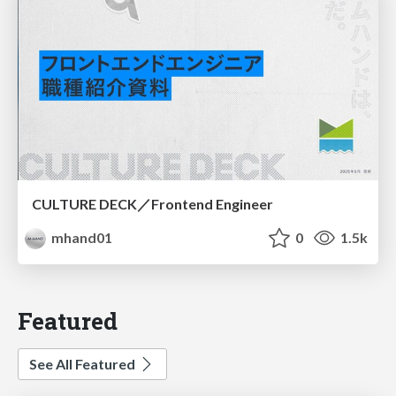
CULTURE DECK／Frontend Engineer
mhand01
0
1.5k
Featured
See All Featured