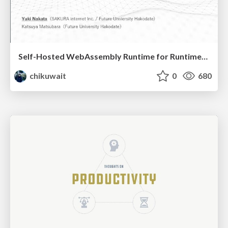
Self-Hosted WebAssembly Runtime for Runtime-Neutral Checkpoint/Restore in Edge–Cloud Continuum
chikuwait
0
680