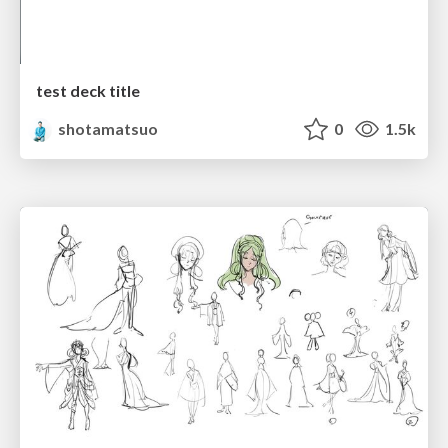
test deck title
shotamatsuo
0
1.5k