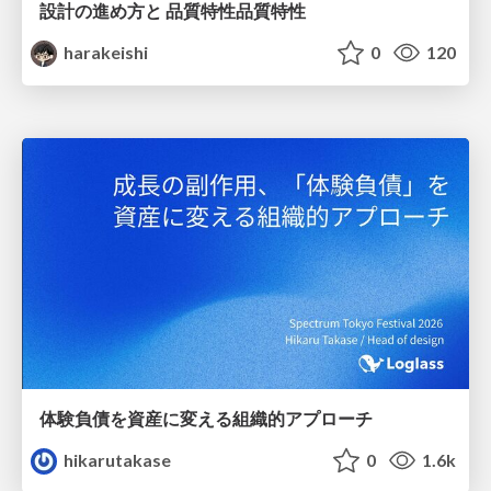
設計の進め方と 品質特性品質特性
harakeishi
0
120
体験負債を資産に変える組織的アプローチ
hikarutakase
0
1.6k