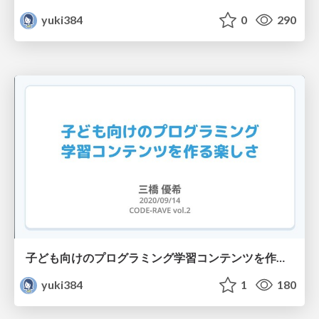
yuki384
0
290
子ども向けのプログラミング学習コンテンツを作る楽しさ / CODE-RAVE vol-2
yuki384
1
180