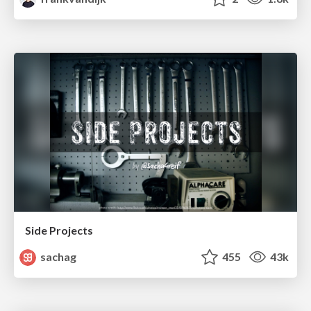
Side Projects
sachag
455
43k