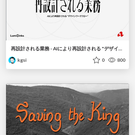
再設計される業務 - AIにより再設計される "デザインワークフロー" / AI Ops Lab #2 Redesigned orkflows
kgsi
0
800