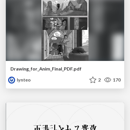
Drawing_for_Anim_Final_PDF.pdf
lynteo
2
170