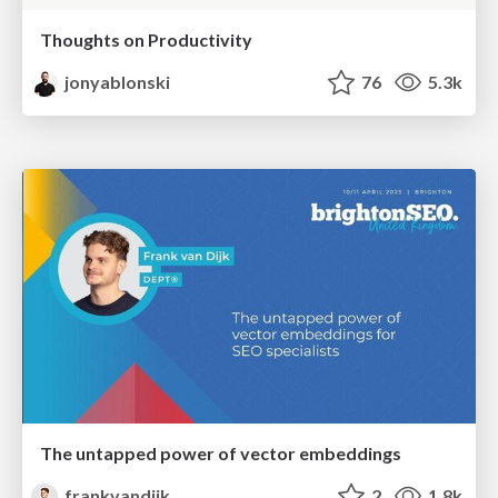
Thoughts on Productivity
jonyablonski
76
5.3k
The untapped power of vector embeddings
frankvandijk
2
1.8k