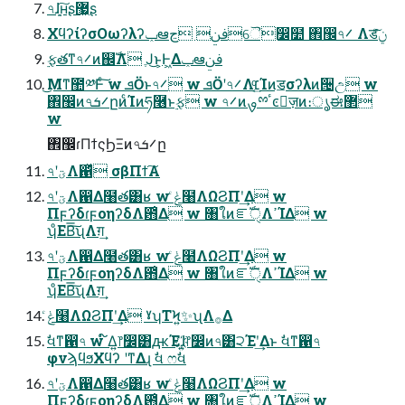
৭ɺָ͍͠ʜʂ޷͖ʂ
ΧϥʔίʔσΟωʔλʔݕఆࢼݧ ڃୈ෼໺ ঎඼৭࠼ Λडݧͨ͠
࣮ફతͳ৭࠼ͷ஌ࣝΛ ֶͿ͜ͱ͕Ͱ͖Δݕఆࢼݧ
͜Μͳ಺༰Ͱͨ͠ w ܦӦͱ৭࠼ w ܦӦʹ৭࠼Λ׆͔ͨ͢Ίͷॾσʔλͷ੔උ w
঎඼ͷ৭࠼ܭըͷͨΊͷཧ࿦ͱ࣮ફ w ৭࠼ͷࡐྉٴͼٕज़ͷ։ൃಈ޲
w
঎඼ɾΠϯςϦΞͷ৭࠼ܭը
৭ʹؾΛ഑ͬͯ σβΠϯ͠Α͏
৭ʹؾΛ഑Δ໨త͸ʁ w ݟͨ໨ΛΩϨΠʹ͢Δ w
ΠϝʔδɾϝοηʔδΛ఻͑Δ w ৘ใͷೝࣝੑΛߴΊΔ w
ʮͦΕΒ͠͞ʯΛग़͢
৭ʹؾΛ഑Δ໨త͸ʁ w ݟͨ໨ΛΩϨΠʹ͢Δ w
ΠϝʔδɾϝοηʔδΛ఻͑Δ w ৘ใͷೝࣝੑΛߴΊΔ w
ʮͦΕΒ͠͞ʯΛग़͢
ݟͨ໨ΛΩϨΠʹ͢Δ ˠʮΤϞ͍✨ʯΛ࡞Δ
ࣗવͳ഑৭ w ໌Δ͍෦෼͸ԫΈɺ҉͍෦෼ͷ৭͸੨Έʹ͢Δͱ ࣗવͳ഑৭
φνϡϥϧΧϥʔ ʹͳΔɻ ࣗવ ෆࣗવ
৭ʹؾΛ഑Δ໨త͸ʁ w ݟͨ໨ΛΩϨΠʹ͢Δ w
ΠϝʔδɾϝοηʔδΛ఻͑Δ w ৘ใͷೝࣝੑΛߴΊΔ w