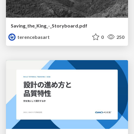
Saving_the_King_-_Storyboard.pdf
terencebasart
0
250