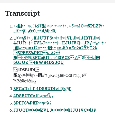
Transcript
৭ͷ໾ׂ ৭ͷૉఢͳ࢖͍ํ ֶੜ-5JO5PLZP
ࡾڮ༏ر ࡱӨ0, 4/40,
ࡾڮ༏ر 5XJUUFS!:VLJ.JIBTIJ
4JUFZVLJHJUIVCJP ࡀ/
ߴ౳ֶߍωοτίʔε೥ ະ౿δϡχΞεʔύʔΫϦΤʔλ
$PEFS%PKPϝϯλʔ
޷͖མॻ͖ɺ8FCσβΠϯɺ৭࠼ɺ3VCZ Α͘࢖͏ݴޠ$
6OJUZ +BWB4DSJQU
4DSBUDI
΍͍ͬͯΔ͜ͱήʔϜ΍ΞϓϦͷ։ൃɺ8FCαΠτ੍࡞ɺ
ϓϩάϥϛϯάߨࢣ
8FCαΠτ࡞ͬͨΓ 4DSBUDIͷٕज़ຊॻ͍ͨΓ
4DSBUDIͷɺٕज़ಉਓࢽ
$PEFS%PKPϝϯλʔ
IUUQTZVLJHJUIVCJP