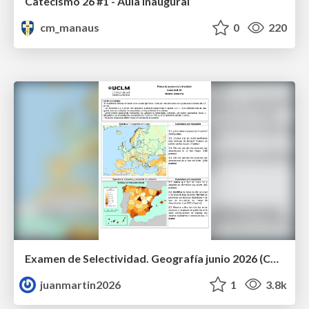
Catecismo 26 #1 - Aula inaugural
cm_manaus
0
220
Examen de Selectividad. Geografía junio 2026 (Convocatoria Ordinaria). UCLM
juanmartin2026
1
3.8k