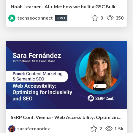
Noah Learner - AI + Me: how we built a GSC Bulk Export data pipeline
techseoconnect
0
350
PRO
SERP Conf. Vienna - Web Accessibility: Optimizing for Inclusivity and SEO
sarafernandez
2
1.5k