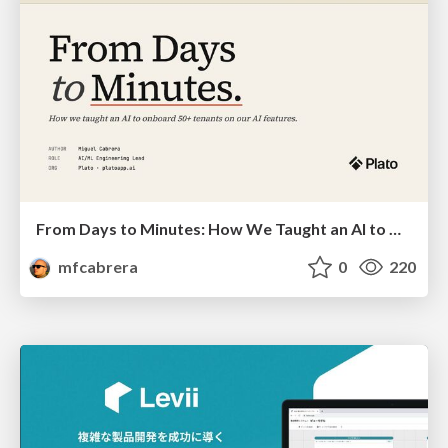
From Days to Minutes: How We Taught an AI to Onboard 50+ Tenants on our AI Features
mfcabrera
0
220