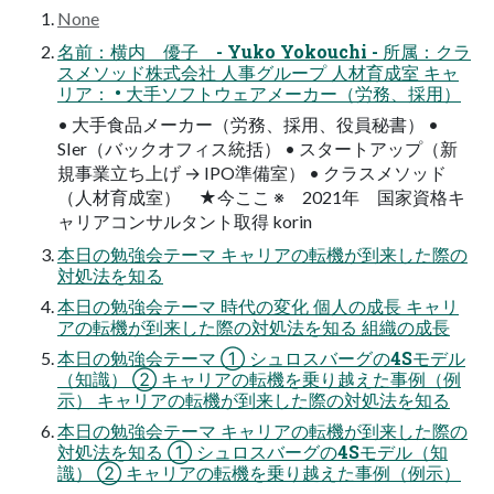
None
名前：横内 優子 - Yuko Yokouchi - 所属：クラ
スメソッド株式会社 人事グループ 人材育成室 キャ
リア： • 大手ソフトウェアメーカー（労務、採用）
• 大手食品メーカー（労務、採用、役員秘書） •
SIer（バックオフィス統括） • スタートアップ（新
規事業立ち上げ → IPO準備室） • クラスメソッド
（人材育成室） ★今ここ ※ 2021年 国家資格キ
ャリアコンサルタント取得 korin
本日の勉強会テーマ キャリアの転機が到来した際の
対処法を知る
本日の勉強会テーマ 時代の変化 個人の成長 キャリ
アの転機が到来した際の対処法を知る 組織の成長
本日の勉強会テーマ ① シュロスバーグの4Sモデル
（知識） ② キャリアの転機を乗り越えた事例（例
示） キャリアの転機が到来した際の対処法を知る
本日の勉強会テーマ キャリアの転機が到来した際の
対処法を知る ① シュロスバーグの4Sモデル（知
識） ② キャリアの転機を乗り越えた事例（例示）