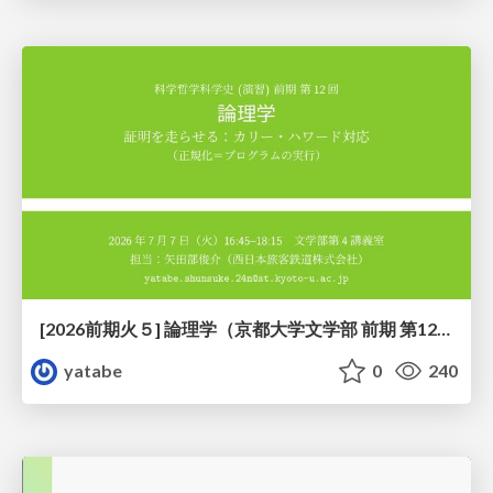
[2026前期火５] 論理学（京都大学文学部 前期 第12回）「証明を走らせる：カリー・ハワード対応」
yatabe
0
240