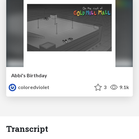
Abbi's Birthday
coloredviolet
3
9.1k
Transcript