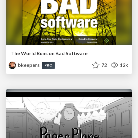
The World Runs on Bad Software
bkeepers
72
12k
PRO