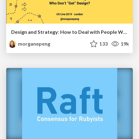
Design and Strategy: How to Deal with People Who Don’t "Get" Design
morganepeng
133
19k