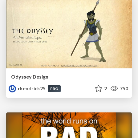
Odyssey Design
rkendrick25
2
750
PRO