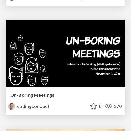
Un-Boring Meetings
codingconduct
0
370