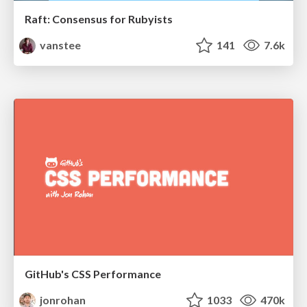
Raft: Consensus for Rubyists
vanstee
141
7.6k
GitHub's CSS Performance
jonrohan
1033
470k