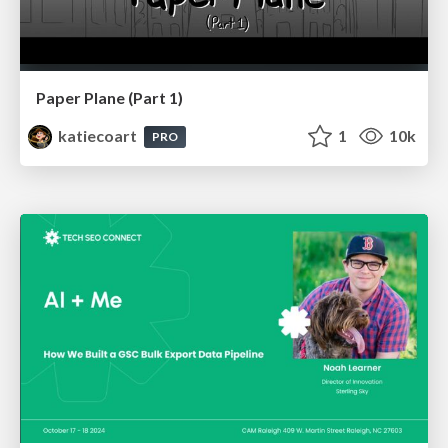
Paper Plane (Part 1)
katiecoart
1
10k
PRO