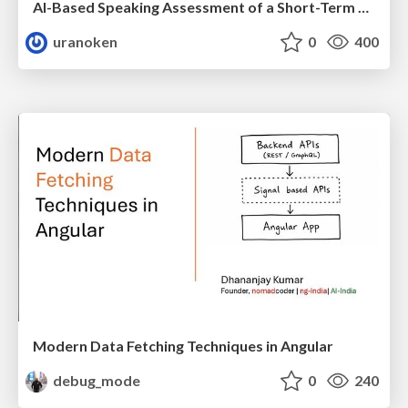
AI-Based Speaking Assessment of a Short-Term Study Abroad Program
uranoken
0
400
Modern Data Fetching Techniques in Angular
debug_mode
0
240