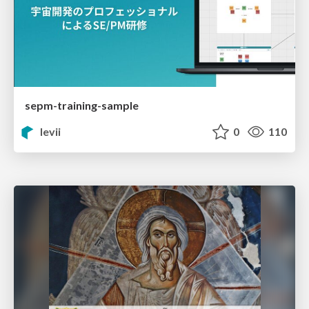
sepm-training-sample
levii
0
110