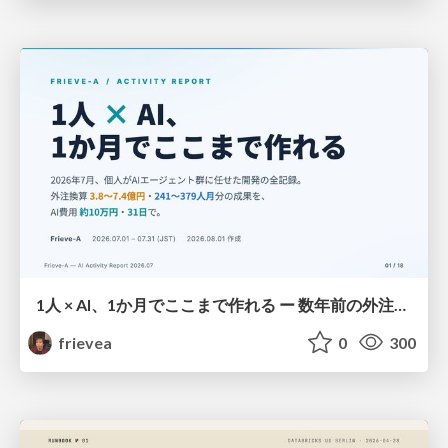
1人 × AI、1か月でここまで作れる ー 数年前の外注換算3.8〜7.4億円・241〜379人月分の作業を、AI費用 約10万円・31日で
frievea
0
300