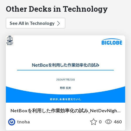
Other Decks in Technology
See All in Technology
NetBoxを利用した作業効率化の試み_NetDevNight4
tnoha
0
460