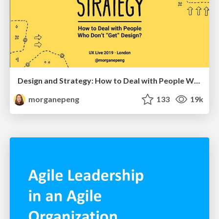
Design and Strategy: How to Deal with People Who Don’t "Get" Design
morganepeng
133
19k