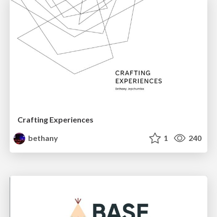
Crafting Experiences
bethany
1
240