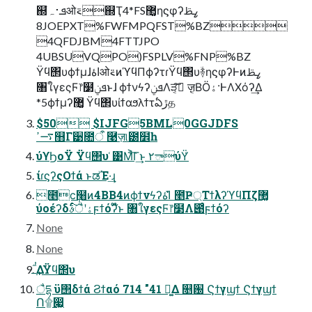
஍ํܦ࢈ہओ࠵஍Ҭ4*FS޲͚ηϛφʔߨࢣ
8JOEPXT%FWFMPQFST%BZ
4QFDJBM4FTTJPO
4UBSUVQPO)FSPLV%FNP%BZ
Ϋϥ΢υϕϯμɺاۀओ࠵ͷϓϥΠϕʔτɾΫϥ΢υؔ࿈ηϛφʔͰͷߨࢣ
৘ใγεςϜ෦໳ܦݧͱɺ ϕϯνϟʔܦݧΛੜ͔͠ ٕज़͔ΒӦۀ·ͰΛΧόʔ͢Δ
*5ϕϯμʔ޲͚ Ϋϥ΢υίϯαϧλϯτఏڙத
$50 $IJFG5BML0GGJDFS
࠷ߴ஻Γ੹೚ऀ ࿩ज़୲౰໾һ
ύϒϦοΫ Ϋϥ΢υ ͑͹Μ͐͡Γ͢ͱ ٢ాύΫ͑
ίɾϛʔςΟϯά ͱಡΈ·͢ɻ
೥ϲ݄໨ͷ4BB4ͷϕϯνϟʔاۀ ̍̌೥Ҏ্ΤϯλʔϓϥΠζ޲͚
ύοέʔδۀʹैࣄͨ͠ϝϯόʔ໊̏ͱ ৘ใγεςϜ෦໳Λ౉ͬͨϝϯόʔ
None
None
ࠞ໎͢ΔΫϥ΢υ
ैདྷ ϋ΢δϯά Ϩϯαό 714 "41 ༬͚Δ ௕԰ Ϛϯγϣϯ Ϛϯγϣϯ
Ո۩෇͖