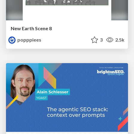
New Earth Scene 8
popppiees
3
2.5k